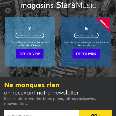
magasins
7
5
SUPERSTORES
BOUTIQUES
Des milliers de m2 pour trouver des
Des spécialistes reconnus par les artistes et
milliers de références
les pros du son
DÉCOUVRIR
DÉCOUVRIR
Ne manquez rien
en recevant notre newsletter
Restez informé·e des bons plans, offres exclusives,
nouveautés...
GO !