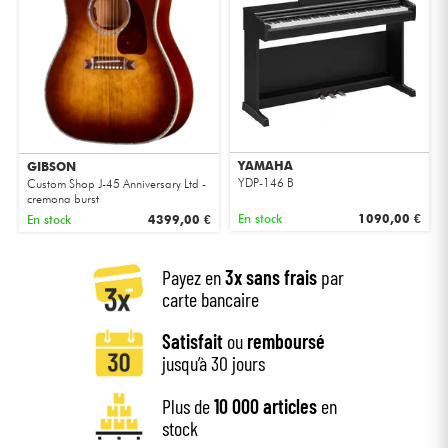
Casques
Micros & HF
DJ
YAMAHA
GIBSON
Sono
YDP-146 B
Custom Shop J-45 Anniversary Ltd -
cremona burst
En stock
1090,00 €
En stock
4399,00 €
Eclairage
Payez en
3x sans frais
par
Batteries & Percu
carte bancaire
Vents
Satisfait
ou
remboursé
jusqu’à 30 jours
Violons & Quatuor
Plus de
10 000 articles
en
stock
Eveil Musical