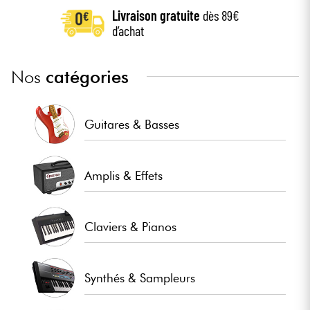
Livraison gratuite
dès 89€
d’achat
Câbles & Access.
HiFi
Nos
catégories
Packs
Guitares & Basses
Voir nos marques
Amplis & Effets
Claviers & Pianos
Synthés & Sampleurs