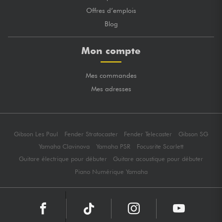
Offres d’emplois
Blog
Mon compte
Mes commandes
Mes adresses
Gibson Les Paul
Fender Stratocaster
Fender Telecaster
Gibson SG
Yamaha Clavinova
Yamaha PSR
Focusrite Scarlett
Guitare électrique pour débuter
Guitare acoustique pour débuter
Piano Numérique Yamaha