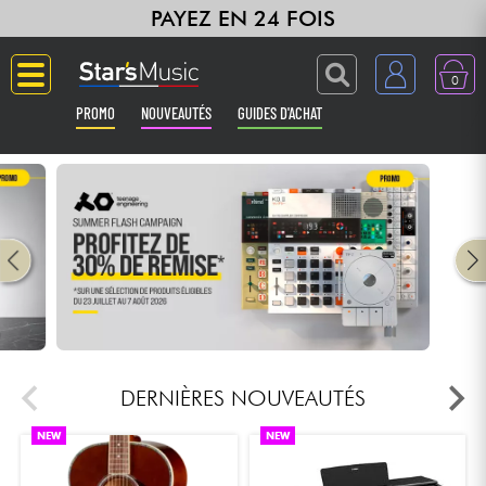
PAYEZ EN 24 FOIS
0
PROMO
NOUVEAUTÉS
GUIDES D'ACHAT
Langue
Guitares & Basses
Amplis & Effets
Claviers & Pianos
Synthés & Sampleurs
DERNIÈRES NOUVEAUTÉS
NEW
NEW
Home Studio