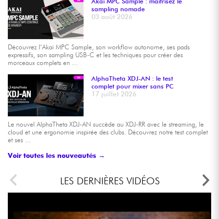
Akai MPC Sample : maîtrisez le
sampling nomade
03 août 2026
Découvrez l’Akai MPC Sample, son workflow autonome, ses pads
expressifs, son sampling USB-C et les techniques pour créer des
morceaux complets en ...
AlphaTheta XDJ-AN : le test
complet pour mixer sans PC
17 juillet 2026
Le nouvel AlphaTheta XDJ-AN succède au XDJ-RR avec le streaming, le
cloud et une ergonomie inspirée des clubs. Découvrez notre test complet
et ses ...
Voir toutes les nouveautés →
LES DERNIÈRES VIDÉOS