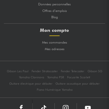
Données personnelles
Offres d’emplois
Blog
Mon compte
Mes commandes
Mes adresses
Gibson Les Paul
Fender Stratocaster
Fender Telecaster
Gibson SG
Yamaha Clavinova
Yamaha PSR
Focusrite Scarlett
Guitare électrique pour débuter
Guitare acoustique pour débuter
Piano Numérique Yamaha