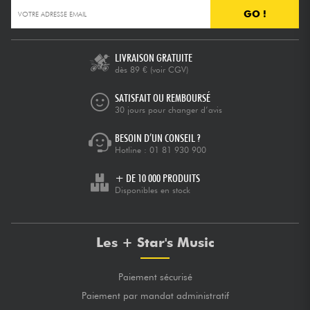
GO !
LIVRAISON GRATUITE
dès 89 €
(voir CGV)
SATISFAIT OU REMBOURSÉ
30 jours pour changer d’avis
BESOIN D’UN CONSEIL ?
Hotline :
01 81 930 900
+ DE 10 000 PRODUITS
Disponibles en stock
Les + Star's Music
Paiement sécurisé
Paiement par mandat administratif