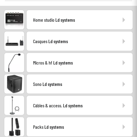
Casques
Home studio
Ld systems
Micros & HF
DJ
Casques
Ld systems
Sono
Micros & hf
Ld systems
Eclairage
Sono
Ld systems
Batteries & Percu
Vents
Câbles & access.
Ld systems
Violons & Quatuor
Packs
Ld systems
Eveil Musical