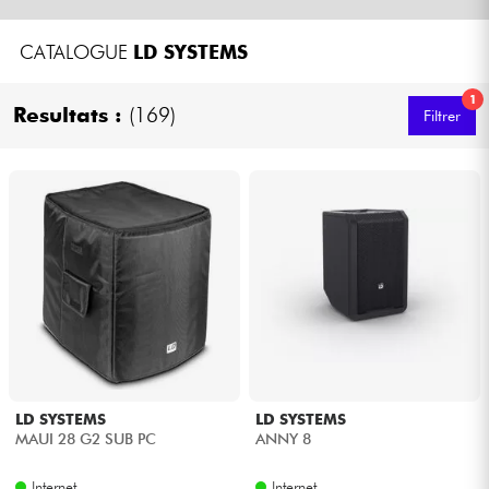
CATALOGUE
LD SYSTEMS
Câbles & Access.
1
HiFi
Resultats :
(169)
Filtrer
Packs
Voir nos marques
LD SYSTEMS
LD SYSTEMS
MAUI 28 G2 SUB PC
ANNY 8
Internet
Internet