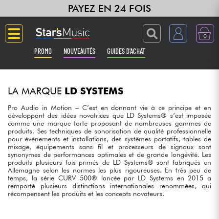
PAYEZ EN 24 FOIS
0
PROMO
NOUVEAUTÉS
GUIDES D'ACHAT
Langue
LA MARQUE
LD SYSTEMS
Guitares & Basses
Pro Audio in Motion – C’est en donnant vie à ce principe et en
développant des idées novatrices que LD Systems® s’est imposée
comme une marque forte proposant de nombreuses gammes de
Amplis & Effets
produits. Ses techniques de sonorisation de qualité professionnelle
pour événements et installations, des systèmes portatifs, tables de
mixage, équipements sans fil et processeurs de signaux sont
Claviers & Pianos
synonymes de performances optimales et de grande longévité. Les
produits plusieurs fois primés de LD Systems® sont fabriqués en
Allemagne selon les normes les plus rigoureuses. En très peu de
Synthés & Sampleurs
temps, la série CURV 500® lancée par LD Systems en 2015 a
remporté plusieurs distinctions internationales renommées, qui
récompensent les produits et les concepts novateurs.
Home Studio