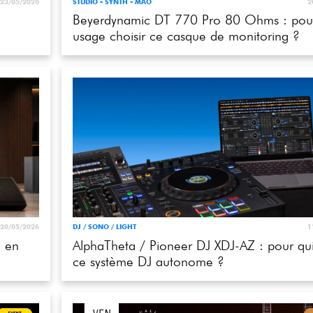
usage choisir ce casque de monitoring ?
20/05/2026
DJ / SONO / LIGHT
1
n en
AlphaTheta / Pioneer DJ XDJ-AZ : pour qui
ce système DJ autonome ?