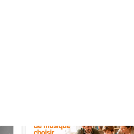
27/06/2026
AMPLI GUITARE
1
elon
Orange Outlowd ES : Quel modèle Ed Sh
choisir ?