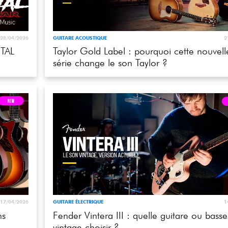
28/04/2026
GUITARE ACOUSTIQUE
2
TAL
Taylor Gold Label : pourquoi cette nouvell
série change le son Taylor ?
17/04/2026
GUITARE ÉLECTRIQUE
1
ns
Fender Vintera III : quelle guitare ou basse
vintage choisir ?