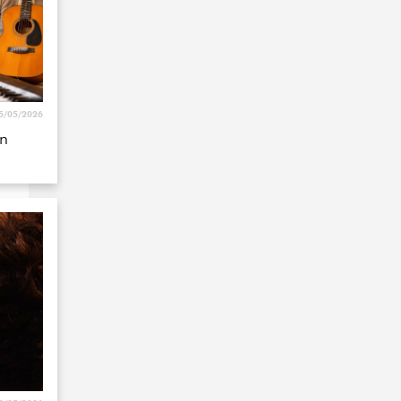
5/05/2026
un
0/05/2026
r quel