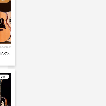
8/04/2026
AR’S