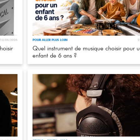
12/06/2026
POUR ALLER PLUS LOIN
2
oisir
Quel instrument de musique choisir pour 
enfant de 6 ans ?
23/05/2026
STUDIO - SYNTH - MAO
2
Beyerdynamic DT 770 Pro 80 Ohms : pou