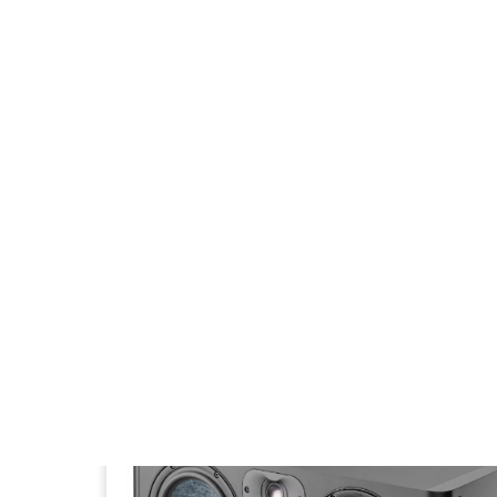
SONO - LIGHT
Micro sans fil : comment bien le choisir s
son usage ?