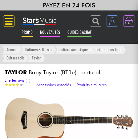
PAYEZ EN 24 FOIS
0
PROMO
NOUVEAUTÉS
GUIDES D'ACHAT
Langue
Accueil
Guitares & Basses
Guitare Acoustique et Electro-acoustique
Guitare folk
Taylor
Guitares & Basses
TAYLOR
Baby Taylor (BT1e) - natural
Amplis & Effets
Lire les avis (1)
★
★
★
★
★
★
★
★
★
★
Accessoires associés
Produits similaires
Claviers & Pianos
Synthés & Sampleurs
Home Studio