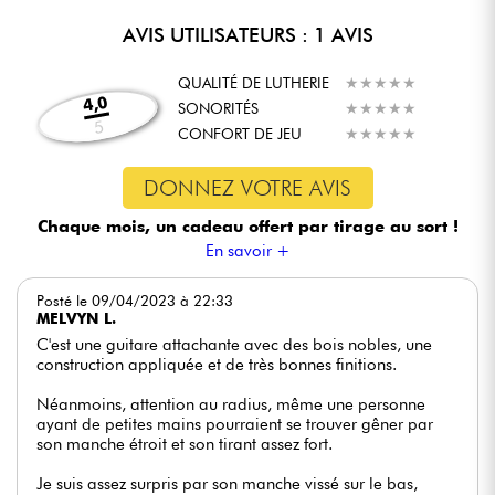
AVIS UTILISATEURS : 1 AVIS
QUALITÉ DE LUTHERIE
★
★
★
★
★
★
★
★
★
★
4,0
SONORITÉS
★
★
★
★
★
★
★
★
★
★
5
CONFORT DE JEU
★
★
★
★
★
★
★
★
★
★
DONNEZ VOTRE AVIS
Chaque mois, un cadeau offert
par tirage au sort !
En savoir +
Posté le 09/04/2023 à 22:33
MELVYN L.
C'est une guitare attachante avec des bois nobles, une
construction appliquée et de très bonnes finitions.
Néanmoins, attention au radius, même une personne
ayant de petites mains pourraient se trouver gêner par
son manche étroit et son tirant assez fort.
Je suis assez surpris par son manche vissé sur le bas,