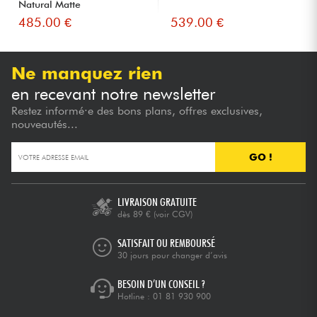
Natural Matte
485.00 €
539.00 €
Ne manquez rien
en recevant notre newsletter
Restez informé·e des bons plans, offres exclusives,
nouveautés...
GO !
LIVRAISON GRATUITE
dès 89 €
(voir CGV)
SATISFAIT OU REMBOURSÉ
30 jours pour changer d’avis
BESOIN D’UN CONSEIL ?
Hotline :
01 81 930 900