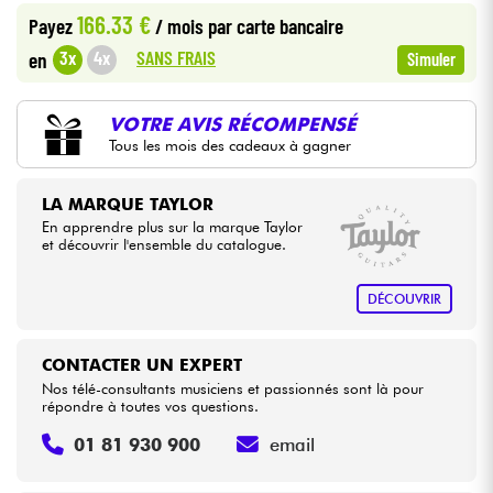
166.33 €
Payez
/ mois
par carte bancaire
Câbles & Access.
SANS FRAIS
3x
4x
en
Simuler
HiFi
VOTRE AVIS RÉCOMPENSÉ
Tous les mois des cadeaux à gagner
Packs
LA MARQUE TAYLOR
Voir nos marques
En apprendre plus sur la marque Taylor
et découvrir l'ensemble du catalogue.
DÉCOUVRIR
CONTACTER UN EXPERT
Nos télé-consultants musiciens et passionnés sont là pour
répondre à toutes vos questions.
01 81 930 900
email