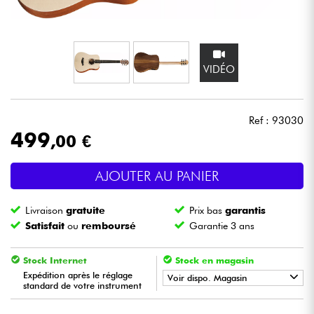
Casques
Micros & HF
VIDÉO
DJ
Ref : 93030
Sono
499
,00 €
Eclairage
AJOUTER AU PANIER
Batteries & Percu
Livraison
gratuite
Prix bas
garantis
Satisfait
ou
remboursé
Garantie 3 ans
Vents
Stock Internet
Stock en magasin
Violons & Quatuor
Expédition après le réglage
Voir dispo. Magasin
standard de votre instrument
•
Star
'
S
Music
LYON
Eveil Musical