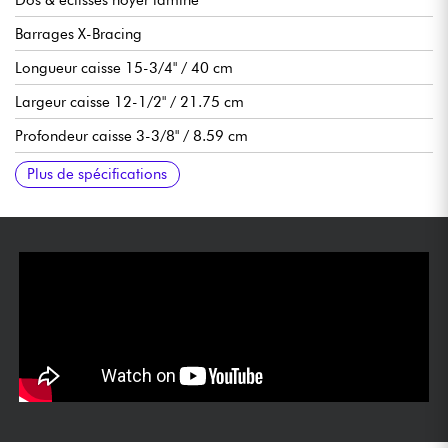
Barrages X-Bracing
Longueur caisse 15-3/4" / 40 cm
Largeur caisse 12-1/2" / 21.75 cm
Profondeur caisse 3-3/8" / 8.59 cm
Manche Sapele
Touche Ebène, 19 frettes
Diapason 22-3/4"
Largeur manche 1er frette 1-11/16" / 4.29 cm
Pré-ampli Taylor Expression System Baby
Sillets NuBone
Mécaniques Taylor bain d'huile
Finition satin
Livrée en housse Taylor
Tirants de cordes recommandé Light
Plus de spécifications