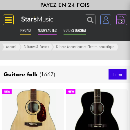
PAYEZ EN 24 FOIS
0
PROMO
NOUVEAUTÉS
GUIDES D'ACHAT
Langue
Accueil
Guitares & Basses
Guitare Acoustique et Electro-acoustique
Guitares & Basses
Guitare folk
(1667)
Amplis & Effets
Filtrer
Claviers & Pianos
NEW
NEW
Synthés & Sampleurs
Home Studio