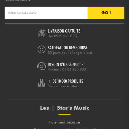
GO !
LIVRAISON GRATUITE
dès 89 €
(voir CGV)
SATISFAIT OU REMBOURSÉ
30 jours pour changer d’avis
BESOIN D’UN CONSEIL ?
Hotline :
01 81 930 900
+ DE 10 000 PRODUITS
Disponibles en stock
Les + Star's Music
Paiement sécurisé