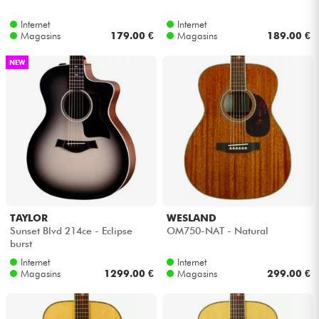
Internet
Internet
Câbles & Access.
Magasins
179.00 €
Magasins
189.00 €
NEW
HiFi
Packs
Voir nos marques
TAYLOR
WESLAND
Sunset Blvd 214ce - Eclipse
OM750-NAT - Natural
burst
Internet
Internet
Magasins
1299.00 €
Magasins
299.00 €