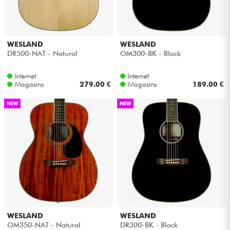
Casques
Micros & HF
WESLAND
WESLAND
DR500-NAT - Natural
OM300-BK - Black
DJ
Internet
Internet
Magasins
279.00 €
Magasins
189.00 €
Sono
NEW
NEW
Eclairage
Batteries & Percu
Vents
Violons & Quatuor
WESLAND
WESLAND
OM350-NAT - Natural
DR300-BK - Black
Eveil Musical