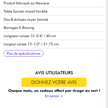
Produit fabriqué au Mexique
Table Epicéa massif torréfié
Dos & éclisses noyer laminé
Barrages X-Bracing
Longueur caisse 15-3/4" / 40 cm
Largeur caisse 12-1/2" / 21.75 cm
Profondeur caisse 3-3/8" / 8.59 cm
Manche Sapele
Touche Ebène, 19 frettes
Diapason 22-3/4"
Largeur manche 1er frette 1-11/16" / 4.29 cm
Pré-ampli Taylor Expression System Baby
Sillets NuBone
Mécaniques Taylor bain d'huile
Finition satin
Livrée en housse Taylor
Tirants de cordes recommandé Light
Plus de spécifications
AVIS UTILISATEURS
DONNEZ VOTRE AVIS
Chaque mois, un cadeau offert
par tirage au sort !
En savoir +