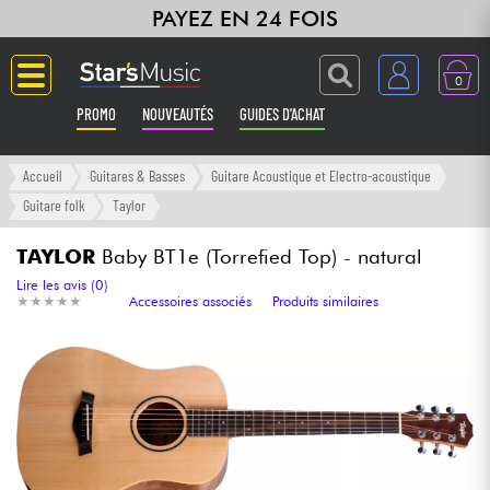
PAYEZ EN 24 FOIS
0
PROMO
NOUVEAUTÉS
GUIDES D'ACHAT
Langue
Accueil
Guitares & Basses
Guitare Acoustique et Electro-acoustique
Guitare folk
Taylor
Guitares & Basses
TAYLOR
Baby BT1e (Torrefied Top) - natural
Amplis & Effets
Lire les avis (0)
★
★
★
★
★
★
★
★
★
★
Accessoires associés
Produits similaires
Claviers & Pianos
Synthés & Sampleurs
Home Studio