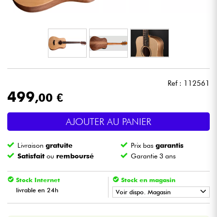
Casques
Micros & HF
DJ
Ref : 112561
Sono
499
,00 €
Eclairage
AJOUTER AU PANIER
Batteries & Percu
Livraison
gratuite
Prix bas
garantis
Satisfait
ou
remboursé
Garantie 3 ans
Vents
Stock Internet
Stock en magasin
Violons & Quatuor
livrable en 24h
Voir dispo. Magasin
•
Star
'
S
Music
PARIS
Eveil Musical