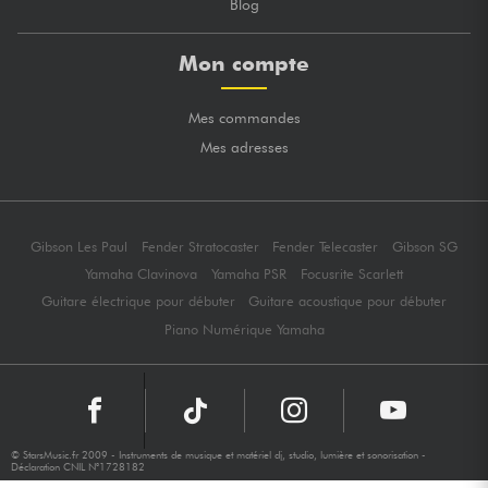
Blog
Mon compte
Mes commandes
Mes adresses
Gibson Les Paul
Fender Stratocaster
Fender Telecaster
Gibson SG
Yamaha Clavinova
Yamaha PSR
Focusrite Scarlett
Guitare électrique pour débuter
Guitare acoustique pour débuter
Piano Numérique Yamaha
© StarsMusic.fr 2009 - Instruments de musique et matériel dj, studio, lumière et sonorisation -
Déclaration CNIL N°1728182