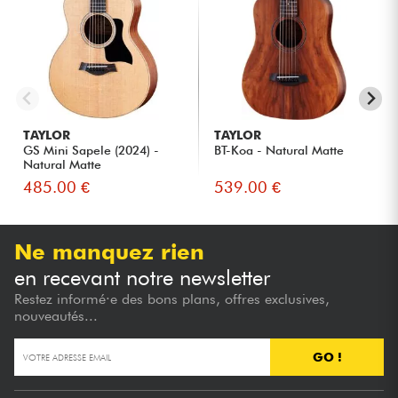
TAYLOR
TAYLOR
GS Mini Sapele (2024) -
BT-Koa - Natural Matte
Natural Matte
485.00 €
539.00 €
Ne manquez rien
en recevant notre newsletter
Restez informé·e des bons plans, offres exclusives,
nouveautés...
GO !