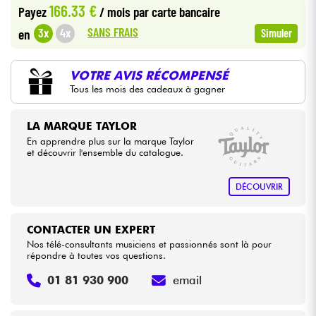
166.33 €
Payez
/ mois
par carte bancaire
SANS FRAIS
3x
4x
en
Simuler
Câbles & Access.
HiFi
VOTRE AVIS RÉCOMPENSÉ
Tous les mois des cadeaux à gagner
Packs
LA MARQUE TAYLOR
En apprendre plus sur la marque Taylor
Voir nos marques
et découvrir l'ensemble du catalogue.
DÉCOUVRIR
CONTACTER UN EXPERT
Nos télé-consultants musiciens et passionnés sont là pour
répondre à toutes vos questions.
01 81 930 900
email