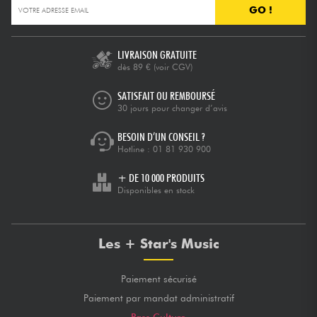
GO !
LIVRAISON GRATUITE
dès 89 €
(voir CGV)
SATISFAIT OU REMBOURSÉ
30 jours pour changer d’avis
BESOIN D’UN CONSEIL ?
Hotline :
01 81 930 900
+ DE 10 000 PRODUITS
Disponibles en stock
Les + Star's Music
Paiement sécurisé
Paiement par mandat administratif
Pass Culture