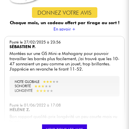
DONNEZ VOTRE AVIS
Chaque mois, un cadeau offert
par tirage au sort !
En savoir +
Posté le 27/02/2025 à 23:56
SÉBASTIEN P.
Montées sur une GS Mini-e Mahogany pour pouvoir
travailler les barrés plus facilement, j'ai trouvé que les 10-
47 sonnaient un peu comme un jouet, trop brillantes.
J'apprécie en revanche le tirant 11-52.
NOTE GLOBALE
★
★
★
★
★
★
★
★
★
★
★
★
★
★
★
★
★
★
★
★
SONORITÉ
★
★
★
★
★
★
★
★
★
★
LONGEVITÉ
Posté le 01/06/2022 à 17:08
HÉLÉNE Z.
Bon rapport qualité-prix longévité un peu courte mais vu
le prix