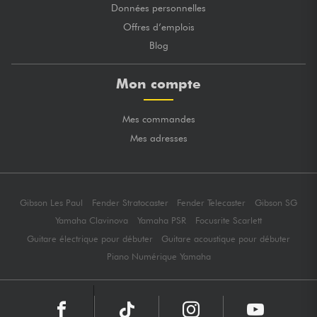
Données personnelles
Offres d’emplois
Blog
Mon compte
Mes commandes
Mes adresses
Gibson Les Paul
Fender Stratocaster
Fender Telecaster
Gibson SG
Yamaha Clavinova
Yamaha PSR
Focusrite Scarlett
Guitare électrique pour débuter
Guitare acoustique pour débuter
Piano Numérique Yamaha