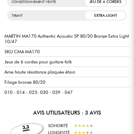
JEU DE 6 CORDES
CONDITIONNEMENT VENTE
EXTRA-LIGHT
TIRANT
MARTIN MA170 Authentic Acoustic SP 80/20 Bronze Extra Light
10/47
SKU CMA MA170
Jeux de 6 cordes pour guitare folk
Ame haute résistance plaquée étain
Filage bronze 80/20
010 - 014 - 023- 030 - 039 - 047
AVIS UTILISATEURS : 3 AVIS
SONORITÉ
★
★
★
★
★
★
★
★
★
★
3,3
LONGEVITÉ
★
★
★
★
★
★
★
★
★
★
5