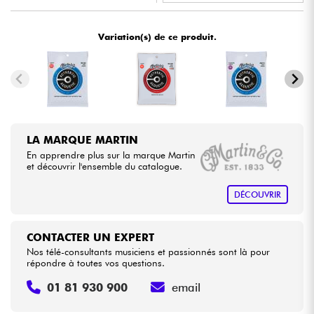
•
ACOUSTIC BY
Star
'
S
Music
Câbles & Access.
Variation(s) de ce produit.
•
Star
'
S
Music
BORDEAUX
HiFi
•
Star
'
S
Music
BRUGES
Packs
•
Star
'
S
Music
BRUXELLES
LA MARQUE MARTIN
Voir nos marques
•
Star
'
S
Music
LILLE
En apprendre plus sur la marque Martin
et découvrir l'ensemble du catalogue.
•
Star
'
S
Music
LYON
DÉCOUVRIR
•
Star
'
S
Music
PARIS
CONTACTER UN EXPERT
•
Star
'
S
Music
TOULOUSE
Nos télé-consultants musiciens et passionnés sont là pour
répondre à toutes vos questions.
01 81 930 900
email