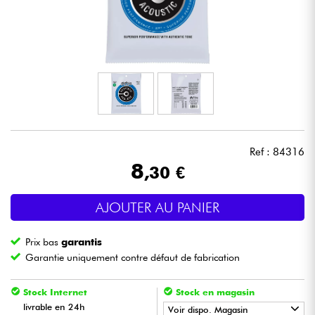
Casques
Micros & HF
DJ
Sono
Ref : 84316
Eclairage
8
,30 €
Batteries & Percu
AJOUTER AU PANIER
Vents
Prix bas
garantis
Garantie uniquement contre défaut de fabrication
Violons & Quatuor
Stock Internet
Stock en magasin
livrable en 24h
Voir dispo. Magasin
Eveil Musical