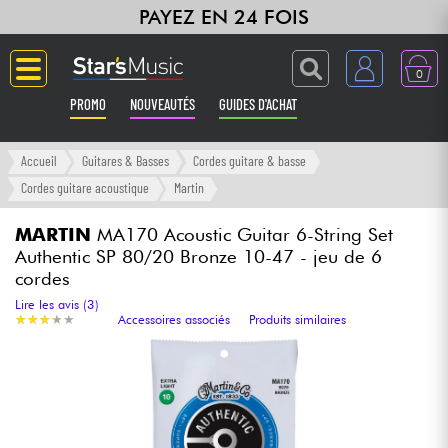
PAYEZ EN 24 FOIS
0
PROMO
NOUVEAUTÉS
GUIDES D'ACHAT
Langue
Accueil
Guitares & Basses
Cordes guitare & basse
Cordes guitare acoustique
Martin
Guitares & Basses
MARTIN
MA170 Acoustic Guitar 6-String Set
Authentic SP 80/20 Bronze 10-47 - jeu de 6
Amplis & Effets
cordes
Lire les avis (3)
Claviers & Pianos
★
★
★
★
★
★
★
★
★
★
Accessoires associés
Produits similaires
Synthés & Sampleurs
Home Studio