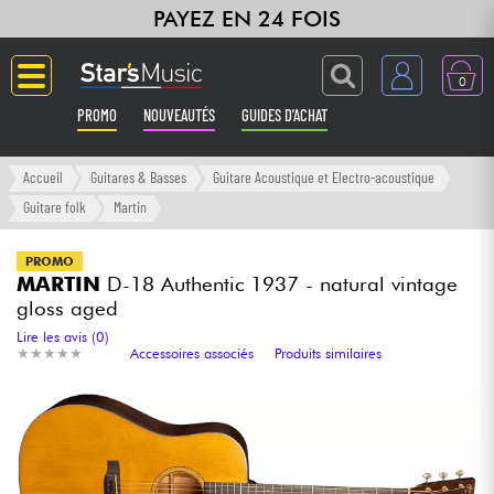
PAYEZ EN 24 FOIS
0
PROMO
NOUVEAUTÉS
GUIDES D'ACHAT
Langue
Accueil
Guitares & Basses
Guitare Acoustique et Electro-acoustique
Guitare folk
Martin
Guitares & Basses
PROMO
MARTIN
D-18 Authentic 1937 - natural vintage
Amplis & Effets
gloss aged
Lire les avis (0)
Claviers & Pianos
★
★
★
★
★
★
★
★
★
★
Accessoires associés
Produits similaires
Synthés & Sampleurs
Home Studio