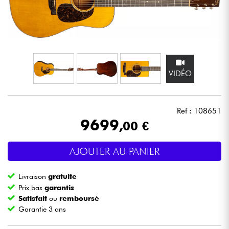
Casques
Micros & HF
DJ
VIDÉO
Sono
Ref : 108651
Eclairage
9699
,00 €
Batteries & Percu
AJOUTER AU PANIER
Vents
Livraison
gratuite
Prix bas
garantis
Satisfait
ou
remboursé
Violons & Quatuor
Garantie 3 ans
Eveil Musical