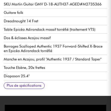
SKU Martin Guitar GMV D-18-AUTH37-AGED#M2735366
Guitare folk
Dreadnought 14 Fret
Table Epicéa Adirondack massif torréfié (traitement VTS)
Dos & éclisses Acajou massif
Barrages Scalloped Authentic 1937 Forward-Shifted X-Brace
en Epicéa Adirondack torréfié
Manche en Acajou, profil "Authentic 1937 / Standard Taper"
Touche Ebène, 20x frettes
Diapason 25.4"
Radius 16"
Largeur manche 1e frette 1-11/16''' ~ 4.32 cm
Largeur manche 12e frette 2-1/8'' ~ 5.33 cm
Mécaniques Martin Gold Open Gear / Butterbean Buttons
Vendue avec étui Martin
Plus de spécifications