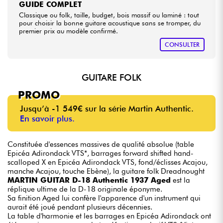
GUIDE COMPLET
Classique ou folk, taille, budget, bois massif ou laminé : tout
pour choisir la bonne guitare acoustique sans se tromper, du
premier prix au modèle confirmé.
CONSULTER
GUITARE FOLK
PROMO
Jusqu’à -1 549€ sur la série Martin Authentic.
En savoir plus.
Constituée d'essences massives de qualité absolue (table
Epicéa Adirondack VTS*, barrages forward shifted hand-
scalloped X en Epicéa Adirondack VTS, fond/éclisses Acajou,
manche Acajou, touche Ebène), la guitare folk Dreadnought
MARTIN GUITAR D-18 Authentic 1937 Aged
est la
réplique ultime de la D-18 originale éponyme.
Sa finition Aged lui confère l'apparence d'un instrument qui
aurait été joué pendant plusieurs décennies.
La table d'harmonie et les barrages en Epicéa Adirondack ont