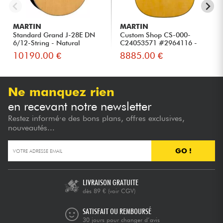
MARTIN
MARTIN
Standard Grand J-28E DN
Custom Shop CS-000-
6/12-String - Natural
C24053571 #2964116 -
Agin...
Natural Ag...
10190.00 €
8885.00 €
Ne manquez rien
en recevant notre newsletter
Restez informé·e des bons plans, offres exclusives,
nouveautés...
GO !
LIVRAISON GRATUITE
dès 89 €
(voir CGV)
SATISFAIT OU REMBOURSÉ
30 jours pour changer d’avis