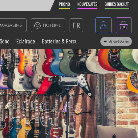
PROMO
NOUVEAUTÉS
GUIDES D'ACHAT
FR
MAGASINS
HOTLINE
0
Belgique
Sono
Eclairage
Batteries & Percu
de catégories
België
Claviers & Pianos
España
Casques
Deutschland
Nederland
Sono
English
Vents
Câbles & Access.