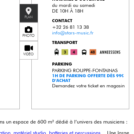
du mardi au samedi
DE 10H À 18H
PLAN
CONTACT
+32 26 81 13 38
info@stars-music.fr
PHOTO
TRANSPORT
VIDÉO
PARKING
PARKING ROUPPE-FONTAINAS
1H DE PARKING OFFERTE DÈS 99€
D'ACHAT
Demandez votre ticket en magasin
ns un espace de 600 m² dédié à l’univers des musiciens :
ation
,
matériel studio
,
batteries et percussions
… Une large