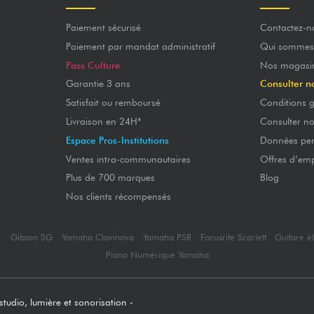
Paiement sécurisé
Contactez-n
Paiement par mandat administratif
Qui sommes
Pass Culture
Nos magasi
Garantie 3 ans
Consulter n
Satisfait ou remboursé
Conditions g
Livraison en 24H*
Consulter n
Espace Pros-Institutions
Données per
Ventes intra-communautaires
Offres d’emp
Plus de 700 marques
Blog
Nos clients récompensés
r
Gibson SG
Yamaha Clavinova
Yamaha PSR
Focusrite Scarlett
Guitare é
Piano Numérique Yamaha
tudio, lumière et sonorisation -