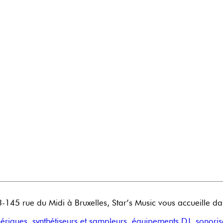
45 rue du Midi à Bruxelles, Star’s Music vous accueille da
mériques
,
synthétiseurs et sampleurs
,
équipements DJ
,
sonoris