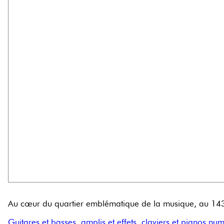
Au cœur du quartier emblématique de la musique, au 143-1
Guitares et basses
,
amplis et effets
,
claviers et pianos nu