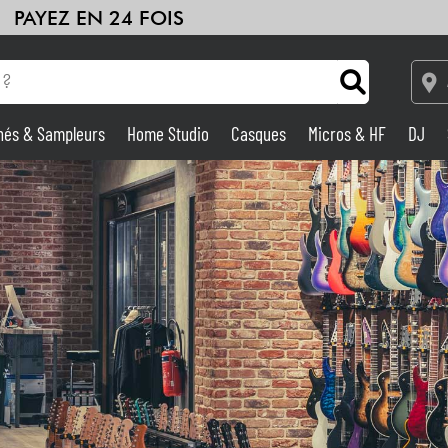
PAYEZ EN 24 FOIS
hés & Sampleurs
Home Studio
Casques
Micros & HF
DJ
Amplis & Effets
Home Studio
DJ
Batteries & Percu
Eveil Musical