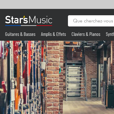
Guitares & Basses
Amplis & Effets
Claviers & Pianos
Synt
Vents
Guitares & Basses
Synthés & Sampleurs
Micros & HF
Eclairage
Violons & Quatuor