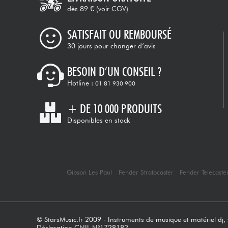
dès 89 €
(voir CGV)
SATISFAIT OU REMBOURSÉ
30 jours pour changer d’avis
BESOIN D’UN CONSEIL ?
Hotline :
01 81 930 900
+ DE 10 000 PRODUITS
Disponibles en stock
Gibson Les Paul
Fender Stratocaster
Fender Telecaste
© StarsMusic.fr 2009 - Instruments de musique et matériel dj, s
Déclaration CNIL N°1728182