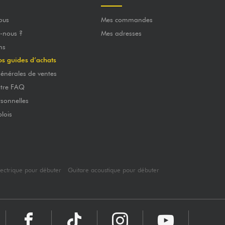
ous
Mes commandes
-nous ?
Mes adresses
ns
os guides d’achats
énérales de ventes
otre FAQ
sonnelles
lois
lectrique pour débuter
Guitare acoustique pour débuter