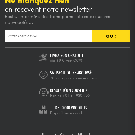
Ne manquez rien
en recevant notre newsletter
Restez informé·e des bons plans, offres exclusives,
nouveautés...
GO !
LIVRAISON GRATUITE
dès 89 €
(voir CGV)
SATISFAIT OU REMBOURSÉ
30 jours pour changer d’avis
BESOIN D’UN CONSEIL ?
Hotline :
01 81 930 900
+ DE 10 000 PRODUITS
Disponibles en stock