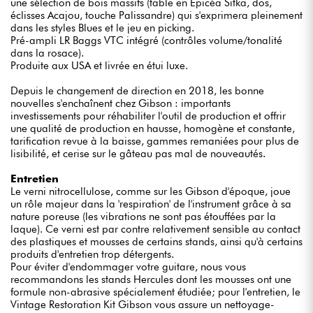
une sélection de bois massifs (table en Epicéa Sitka, dos,
éclisses Acajou, touche Palissandre) qui s'exprimera pleinement
dans les styles Blues et le jeu en picking.
Pré-ampli LR Baggs VTC intégré (contrôles volume/tonalité
dans la rosace).
Produite aux USA et livrée en étui luxe.
Depuis le changement de direction en 2018, les bonne
nouvelles s'enchaînent chez Gibson : importants
investissements pour réhabiliter l'outil de production et offrir
une qualité de production en hausse, homogène et constante,
tarification revue à la baisse, gammes remaniées pour plus de
lisibilité, et cerise sur le gâteau pas mal de nouveautés.
Entretien
Le verni nitrocellulose, comme sur les Gibson d'époque, joue
un rôle majeur dans la 'respiration' de l'instrument grâce à sa
nature poreuse (les vibrations ne sont pas étouffées par la
laque). Ce verni est par contre relativement sensible au contact
des plastiques et mousses de certains stands, ainsi qu'à certains
produits d'entretien trop détergents.
Pour éviter d'endommager votre guitare, nous vous
recommandons les stands Hercules dont les mousses ont une
formule non-abrasive spécialement étudiée; pour l'entretien, le
Vintage Restoration Kit Gibson vous assure un nettoyage-