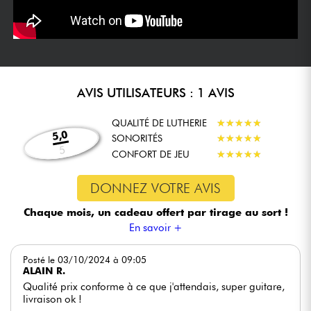
AVIS UTILISATEURS : 1 AVIS
QUALITÉ DE LUTHERIE
★
★
★
★
★
★
★
★
★
★
5,0
SONORITÉS
★
★
★
★
★
★
★
★
★
★
5
CONFORT DE JEU
★
★
★
★
★
★
★
★
★
★
DONNEZ VOTRE AVIS
Chaque mois, un cadeau offert
par tirage au sort !
En savoir +
Posté le 03/10/2024 à 09:05
ALAIN R.
Qualité prix conforme à ce que j'attendais, super guitare,
livraison ok !