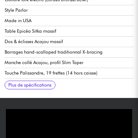
Style Parlor
Made in USA
Table Epicéa Sitka massif
Dos & éclisses Acajou massif
Barrages hand-scalloped traditionnal X-bracing
Manche collé Acajou, profil Slim Taper
Touche Palissandre, 19 frettes (14 hors caisse)
Diapason 24.75"
Radius 12"
Largeur manche 1e frette 1.73" - 4.382 cm
Pré-ampli LR Baggs VTC (mollettes de volume et tonalité dans
Mécaniques Gibson Golden Age
Chevalet en Palissandre
Sillet Graphtech en Tusq
Finition brillant
Verni nitrocellulose
Livrée en étui rigide Gibson
Plus de spécifications
la rosace)