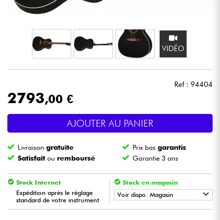
Casques
Micros & HF
VIDÉO
DJ
Ref : 94404
Sono
2793
,00 €
Eclairage
AJOUTER AU PANIER
Batteries & Percu
Livraison
gratuite
Prix bas
garantis
Satisfait
ou
remboursé
Garantie 3 ans
Vents
Stock Internet
Stock en magasin
Violons & Quatuor
Expédition après le réglage
Voir dispo. Magasin
standard de votre instrument
•
ACOUSTIC BY
Star
'
S
Music
Eveil Musical