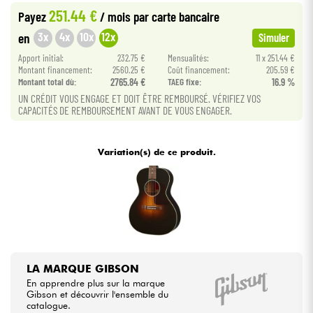
251.44 €
Payez
/ mois
par carte bancaire
•
Star
'
S
Music
BRUXELLES
Câbles & Access.
3x
4x
10x
12x
en
Simuler
•
Star
'
S
Music
LILLE
Apport initial:
232.75 €
Mensualités:
11 x 251.44 €
Montant financement:
2560.25 €
Coût financement:
205.59 €
HiFi
Montant total dù:
2765.84 €
TAEG fixe:
16.9 %
UN CRÉDIT VOUS ENGAGE ET DOIT ÊTRE REMBOURSÉ. VÉRIFIEZ VOS
Packs
CAPACITÉS DE REMBOURSEMENT AVANT DE VOUS ENGAGER.
Voir nos marques
Variation(s) de ce produit.
LA MARQUE GIBSON
En apprendre plus sur la marque
Gibson et découvrir l'ensemble du
catalogue.