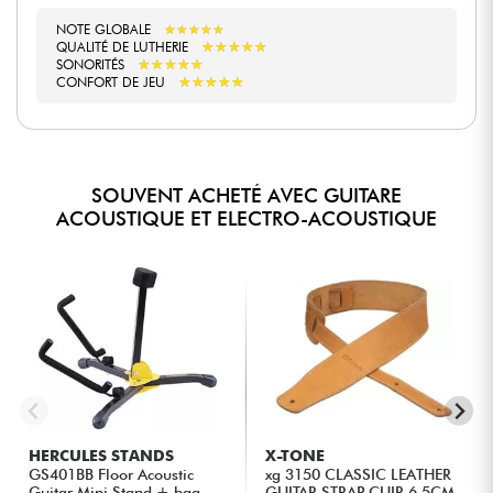
NOTE GLOBALE
★
★
★
★
★
★
★
★
★
★
★
★
★
★
★
★
★
★
★
★
QUALITÉ DE LUTHERIE
★
★
★
★
★
★
★
★
★
★
SONORITÉS
★
★
★
★
★
★
★
★
★
★
CONFORT DE JEU
SOUVENT ACHETÉ AVEC GUITARE
ACOUSTIQUE ET ELECTRO-ACOUSTIQUE
HERCULES STANDS
X-TONE
GS401BB Floor Acoustic
xg 3150 CLASSIC LEATHER
Guitar Mini Stand + bag
GUITAR STRAP CUIR 6.5CM