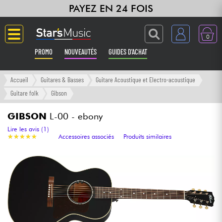
PAYEZ EN 24 FOIS
0
PROMO
NOUVEAUTÉS
GUIDES D'ACHAT
Langue
Accueil
Guitares & Basses
Guitare Acoustique et Electro-acoustique
Guitare folk
Gibson
Guitares & Basses
GIBSON
L-00 - ebony
Amplis & Effets
Lire les avis (1)
★
★
★
★
★
★
★
★
★
★
Accessoires associés
Produits similaires
Claviers & Pianos
Synthés & Sampleurs
Home Studio