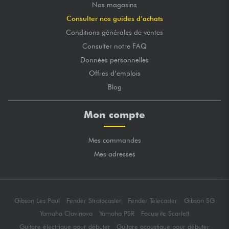
Nos magasins
Consulter nos guides d’achats
Conditions générales de ventes
Consulter notre FAQ
Données personnelles
Offres d’emplois
Blog
Mon compte
Mes commandes
Mes adresses
Gibson Les Paul
Fender Stratocaster
Fender Telecaster
Gibson SG
Yamaha Clavinova
Yamaha PSR
Focusrite Scarlett
Guitare électrique pour débuter
Guitare acoustique pour débuter