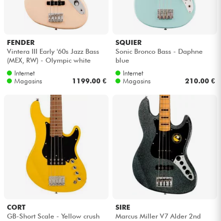
Casques
Micros & HF
FENDER
SQUIER
Vintera III Early '60s Jazz Bass
Sonic Bronco Bass - Daphne
(MEX, RW) - Olympic white
blue
DJ
Internet
Internet
Magasins
1199.00 €
Magasins
210.00 €
Sono
Eclairage
Batteries & Percu
Vents
Violons & Quatuor
CORT
SIRE
GB-Short Scale - Yellow crush
Marcus Miller V7 Alder 2nd
Eveil Musical