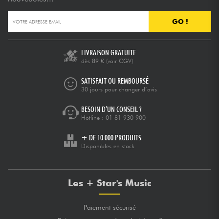
GO !
LIVRAISON GRATUITE
dès 89 €
(voir CGV)
SATISFAIT OU REMBOURSÉ
30 jours pour changer d’avis
BESOIN D’UN CONSEIL ?
Hotline :
01 81 930 900
+ DE 10 000 PRODUITS
Disponibles en stock
Les + Star's Music
Paiement sécurisé