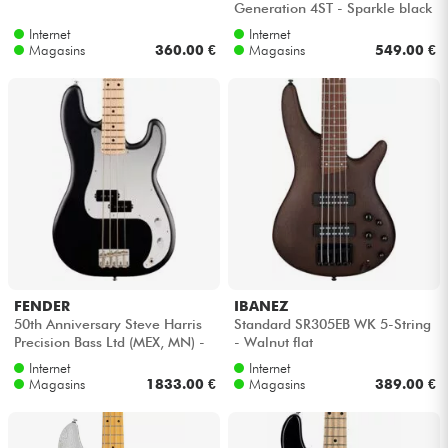
Generation 4ST - Sparkle black
Internet
Internet
Câbles & Access.
Magasins
360.00 €
Magasins
549.00 €
HiFi
Packs
Voir nos marques
FENDER
IBANEZ
50th Anniversary Steve Harris
Standard SR305EB WK 5-String
Precision Bass Ltd (MEX, MN) -
- Walnut flat
Satin black
Internet
Internet
Magasins
1833.00 €
Magasins
389.00 €