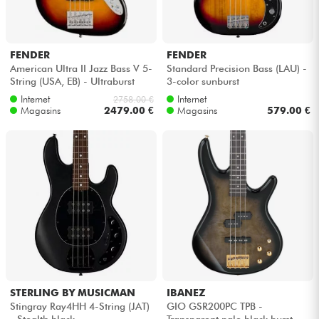
FENDER
FENDER
American Ultra II Jazz Bass V 5-
Standard Precision Bass (LAU) -
String (USA, EB) - Ultraburst
3-color sunburst
Internet
Internet
2758.00 €
Magasins
2479.00 €
Magasins
579.00 €
STERLING BY MUSICMAN
IBANEZ
Stingray Ray4HH 4-String (JAT)
GIO GSR200PC TPB -
- Stealth black
Transparent pale black burst