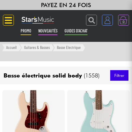
PAYEZ EN 24 FOIS
0
PROMO
NOUVEAUTÉS
GUIDES D'ACHAT
Langue
Accueil
Guitares & Basses
Basse Electrique
Guitares & Basses
Basse électrique solid body
(1558)
Amplis & Effets
Filtrer
Claviers & Pianos
Synthés & Sampleurs
Home Studio