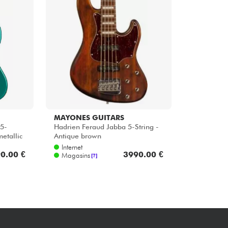
Packs
Voir nos marques
MAYONES GUITARS
 5-
Hadrien Feraud Jabba 5-String -
etallic
Antique brown
Internet
0.00 €
3990.00 €
Magasins
[?]