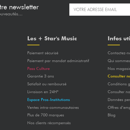
re newsletter
ouveautés...
Les + Star's Music
Infos ut
Paiement sécurisé
Contactez-n
Paiement par mandat administratif
Qui sommes
Pass Culture
Nos magasi
Garantie 3 ans
Consulter n
Satisfait ou remboursé
Conditions g
Livraison en 24H*
Consulter n
Espace Pros-Institutions
Données per
Ventes intra-communautaires
Offres d’emp
Plus de 700 marques
Blog
Nos clients récompensés