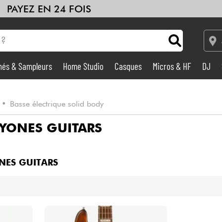
PAYEZ EN 24 FOIS
hés & Sampleurs
Home Studio
Casques
Micros & HF
DJ
Amplis & Effets
•
Basse électrique solid body
Home Studio
YONES GUITARS
DJ
NES GUITARS
Batteries & Percu
Eveil Musical