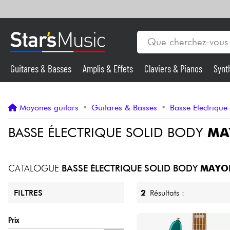
Guitares & Basses
Amplis & Effets
Claviers & Pianos
Synt
Vents
Guitares & Basses
Mayones guitars
•
Guitares & Basses
•
Basse Electrique
Synthés & Sampleurs
BASSE ÉLECTRIQUE SOLID BODY
MA
Micros & HF
CATALOGUE
BASSE ÉLECTRIQUE SOLID BODY
MAYO
Eclairage
2
Résultats :
FILTRES
Violons & Quatuor
Prix