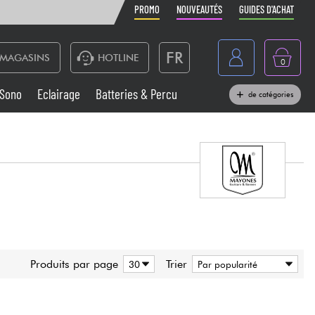
PROMO
NOUVEAUTÉS
GUIDES D'ACHAT
FR
MAGASINS
HOTLINE
0
Belgique
Sono
Eclairage
Batteries & Percu
de catégories
België
Claviers & Pianos
España
Casques
Deutschland
Nederland
Sono
English
Vents
Produits par page
Trier
Câbles & Access.