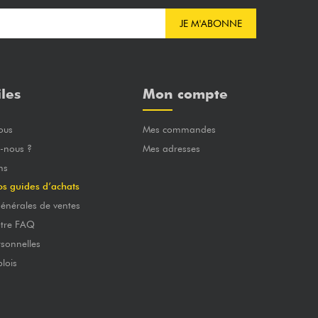
JE M'ABONNE
iles
Mon compte
ous
Mes commandes
-nous ?
Mes adresses
ns
os guides d’achats
énérales de ventes
otre FAQ
sonnelles
lois