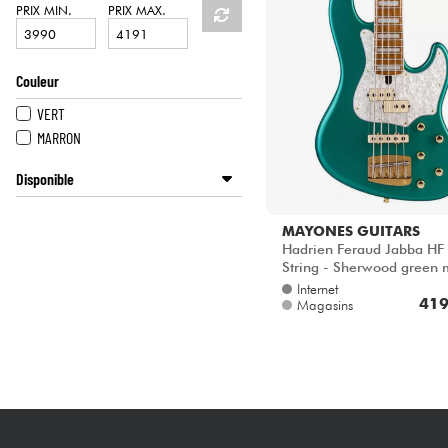
HiFi
PRIX MIN.
PRIX MAX.
Couleur
VERT
MARRON
Disponible
BASS MANIAC by Star's Music
MAYONES GUITARS
Disponible en ligne
Hadrien Feraud Jabba HF
String - Sherwood green m
Internet
419
Magasins