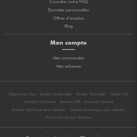
Consulter notre FAQ
Données personnelles
Offres d’emplois
Blog
Mon compte
Mes commandes
Mes adresses
Gibson Les Paul
Fender Stratocaster
Fender Telecaster
Gibson SG
Yamaha Clavinova
Yamaha PSR
Focusrite Scarlett
Guitare électrique pour débuter
Guitare acoustique pour débuter
Piano Numérique Yamaha