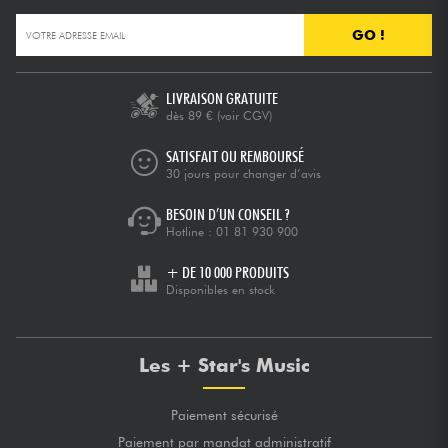
GO !
LIVRAISON GRATUITE
dès 89 €
(voir CGV)
SATISFAIT OU REMBOURSÉ
30 jours pour changer d’avis
BESOIN D’UN CONSEIL ?
Hotline :
01 81 930 900
+ DE 10 000 PRODUITS
Disponibles en stock
Les + Star's Music
Paiement sécurisé
Paiement par mandat administratif