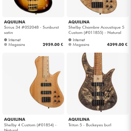
Câbles & Access.
AQUILINA
AQUILINA
Sirius 34 #052048 - Sunburst
Shelby Chambre Acoustique 5
HiFi
satin
Custom (#011855) - Natural
Internet
Internet
Magasins
2959.00 €
Magasins
4399.00 €
Packs
Voir nos marques
AQUILINA
AQUILINA
Shelby 4 Custom (#01854) -
Triton 5 - Buckeyes burl
Natural