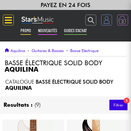
PAYEZ EN 24 FOIS
0
PROMO
NOUVEAUTÉS
GUIDES D'ACHAT
Langue
Aquilina
•
Guitares & Basses
•
Basse Electrique
Guitares & Basses
BASSE ÉLECTRIQUE SOLID BODY
AQUILINA
Amplis & Effets
CATALOGUE
BASSE ÉLECTRIQUE SOLID BODY
AQUILINA
Claviers & Pianos
1
Resultats :
(9)
Filtrer
Synthés & Sampleurs
Home Studio