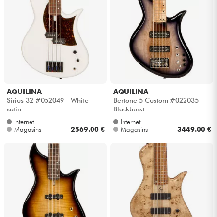
Casques
Micros & HF
DJ
Sono
AQUILINA
AQUILINA
Sirius 32 #052049 - White
Bertone 5 Custom #022035 -
satin
Blackburst
Eclairage
Internet
Internet
Magasins
2569.00 €
Magasins
3449.00 €
Batteries & Percu
Vents
Violons & Quatuor
Eveil Musical