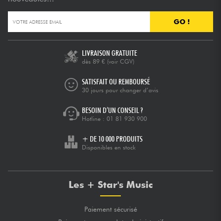
GO !
Câbles & Access.
HiFi
LIVRAISON GRATUITE
dès 89 €
(voir CGV)
Packs
SATISFAIT OU REMBOURSÉ
30 jours pour changer d’avis
Voir nos marques
BESOIN D’UN CONSEIL ?
Hotline :
01 81 930 900
+ DE 10 000 PRODUITS
Disponibles en stock
Les + Star's Music
Paiement sécurisé