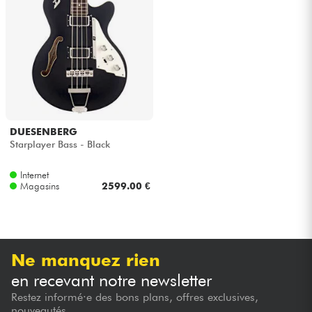
Casques
Micros & HF
DJ
Sono
DUESENBERG
Starplayer Bass - Black
Eclairage
Internet
Magasins
2599.00 €
Batteries & Percu
Vents
Ne manquez rien
Violons & Quatuor
en recevant notre newsletter
Restez informé·e des bons plans, offres exclusives,
Eveil Musical
nouveautés...