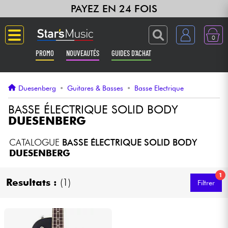
PAYEZ EN 24 FOIS
0
PROMO
NOUVEAUTÉS
GUIDES D'ACHAT
Langue
Duesenberg
•
Guitares & Basses
•
Basse Electrique
Guitares & Basses
BASSE ÉLECTRIQUE SOLID BODY
DUESENBERG
Amplis & Effets
CATALOGUE
BASSE ÉLECTRIQUE SOLID BODY
DUESENBERG
Claviers & Pianos
1
Resultats :
(1)
Filtrer
Synthés & Sampleurs
Home Studio