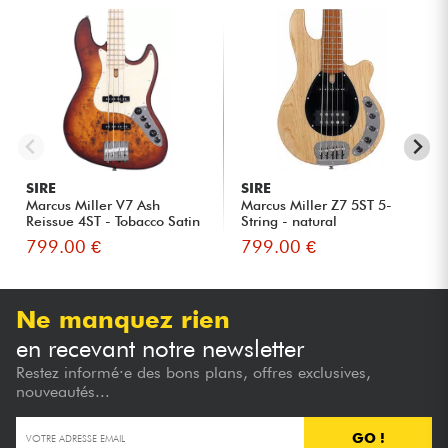
SIRE
SIRE
Marcus Miller V7 Ash
Marcus Miller Z7 5ST 5-
Reissue 4ST - Tobacco Satin
String - natural
799.00 €
799.00 €
Ne manquez rien
en recevant notre newsletter
Restez informé·e des bons plans, offres exclusives,
nouveautés...
GO !