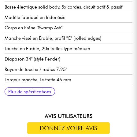
Basse électrique solid body, 5x cordes, circuit actif & passif
Modèle fabriqué en Indonésie
Corps en Frêne "Swamp Ash"
Manche vissé en Erable, profil "C" (rolled edges)
Touche en Erable, 20x frettes type médium
Diapason 34" (style Fender)
Rayon de touche / radius 7.25"
Largeur manche 1e frette 46 mm
Micros Sire Vintage-J Revolution Pickup set
Sire Heritage-3 Preamp, débrayable active/passive (18v via 2x
Volume
Tonalité
Balance micros
Aigus / médiums (potentiomètres concentriques)
Basse (push / pull pour modes actif ou passif)
Chevalet Sire Vintage-S
Mécaniques Sire Premium Light Weight Open Gear
Finition corps brillant
Finition manche satin
Plus de spécifications
piles 9v)
AVIS UTILISATEURS
DONNEZ VOTRE AVIS