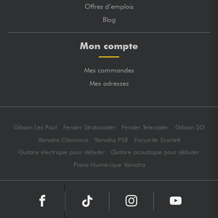
Offres d’emplois
Blog
Mon compte
Mes commandes
Mes adresses
Gibson Les Paul
Fender Stratocaster
Fender Telecaster
Gibson SG
Yamaha Clavinova
Yamaha PSR
Focusrite Scarlett
Guitare électrique pour débuter
Guitare acoustique pour débuter
Piano Numérique Yamaha