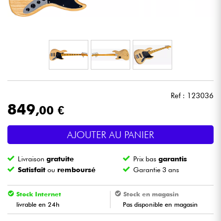
Casques
Micros & HF
DJ
Sono
Ref : 123036
849
,00 €
Eclairage
AJOUTER AU PANIER
Batteries & Percu
Livraison
gratuite
Prix bas
garantis
Vents
Satisfait
ou
remboursé
Garantie 3 ans
Violons & Quatuor
Stock Internet
Stock en magasin
livrable en 24h
Pas disponible en magasin
Eveil Musical