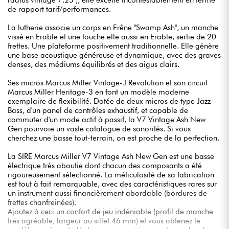
radius vintage 7.25"), elle excelle incontestablement en terme
de rapport tarif/performances.
La lutherie associe un corps en Frêne "Swamp Ash", un manche
vissé en Erable et une touche elle aussi en Erable, sertie de 20
frettes. Une plateforme positivement traditionnelle. Elle génère
une base acoustique généreuse et dynamique, avec des graves
denses, des médiums équilibrés et des aigus clairs.
Ses micros Marcus Miller Vintage-J Revolution et son circuit
Marcus Miller Heritage-3 en font un modèle moderne
exemplaire de flexibilité. Dotée de deux micros de type Jazz
Bass, d'un panel de contrôles exhaustif, et capable de
commuter d'un mode actif à passif, la V7 Vintage Ash New
Gen pourvoie un vaste catalogue de sonorités. Si vous
cherchez une basse tout-terrain, on est proche de la perfection.
La SIRE Marcus Miller V7 Vintage Ash New Gen est une basse
électrique très aboutie dont chacun des composants a été
rigoureusement sélectionné. La méticulosité de sa fabrication
est tout à fait remarquable, avec des caractéristiques rares sur
un instrument aussi financièrement abordable (bordures de
frettes chanfreinées).
Ajoutez à ceci un confort de jeu indéniable (profil de manche
très agréable, largeur au sillet 46 mm) et vous obtenez le