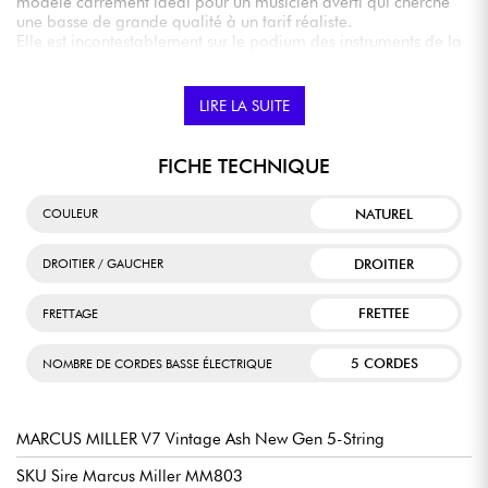
modèle carrément idéal pour un musicien averti qui cherche
une basse de grande qualité à un tarif réaliste.
Elle est incontestablement sur le podium des instruments de la
catégorie milieu de gamme.
LIRE LA SUITE
FICHE TECHNIQUE
NATUREL
COULEUR
DROITIER
DROITIER / GAUCHER
FRETTEE
FRETTAGE
5 CORDES
NOMBRE DE CORDES BASSE ÉLECTRIQUE
MARCUS MILLER V7 Vintage Ash New Gen 5-String
SKU Sire Marcus Miller MM803