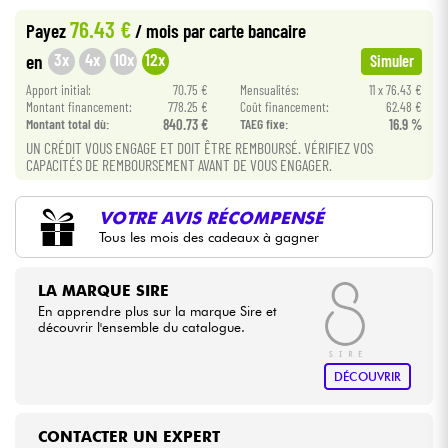
76.43 €
Payez
/ mois
par carte bancaire
Câbles & Access.
3x
4x
10x
12x
en
Simuler
Apport initial:
70.75 €
Mensualités:
11 x 76.43 €
HiFi
Montant financement:
778.25 €
Coût financement:
62.48 €
Montant total dù:
840.73 €
TAEG fixe:
16.9 %
UN CRÉDIT VOUS ENGAGE ET DOIT ÊTRE REMBOURSÉ. VÉRIFIEZ VOS
Packs
CAPACITÉS DE REMBOURSEMENT AVANT DE VOUS ENGAGER.
Voir nos marques
VOTRE AVIS RÉCOMPENSÉ
Tous les mois des cadeaux à gagner
LA MARQUE SIRE
En apprendre plus sur la marque Sire et
découvrir l'ensemble du catalogue.
DÉCOUVRIR
CONTACTER UN EXPERT