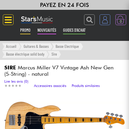
PAYEZ EN 24 FOIS
0
PROMO
NOUVEAUTÉS
GUIDES D'ACHAT
Langue
Accueil
Guitares & Basses
Basse Electrique
Basse électrique solid body
Sire
Guitares & Basses
SIRE
Marcus Miller V7 Vintage Ash New Gen
(5-String) - natural
Amplis & Effets
Lire les avis (0)
★
★
★
★
★
★
★
★
★
★
Accessoires associés
Produits similaires
Claviers & Pianos
Synthés & Sampleurs
Home Studio