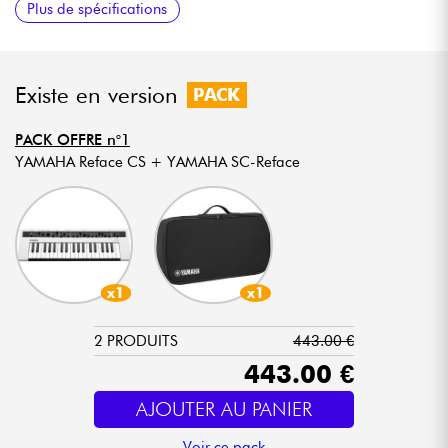
Plus de spécifications
moment
avec adaptateur inclus
volume
d’autonomie)
pour le partage des sons
Existe en version
PACK
PACK OFFRE n°1
YAMAHA Reface CS + YAMAHA SC-Reface
x1
x1
2 PRODUITS
443.00 €
443.00 €
AJOUTER AU PANIER
Voir ce pack