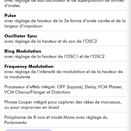
avec réglage de sub-oscillateur et de superposition de formes
d’ondes
Pulse
avec réglage de hauteur de la 2e forme d’onde carrée et de la
largeur d’impulsion
Oscillator Sync
avec réglage de la hauteur et du son de l’OSC2
Ring Modulation
avec réglage de la hauteur de l’OSC1 et de l’OSC2
Frequency Modulation
avec réglage de l’intensité de modulation et de la hauteur de
la modulante
Processeur d’effets intégré: OFF (bypass), Delay, VCM Phaser,
VCM Chorus/Flanger et Distortion
Phrase Looper intégré pour capturer des idées de morceaux,
ou pour improviser en direct
Polyphonie de 8 voix et mode Mono avec réglage du
Portamento
2 haut-parleurs 2W pour jouer en stéréo partout, à tout
Port USB «TO HOST» compatible iOS, MIDI I/O sur mini-DIN
Entrée pour pédale d’expression affectée au contrôle du
Deux sorties ligne sur jack 6,35mm
Entrée ligne auxiliaire sur mini-jack 3,5mm
Alimentation sur secteur ou sur piles (6 x LR14, 5 heures
Applications Capture (iOS) et Soundmondo (Google Chrome)
Dimensions: 530 x 175 x 60 mm, Poids: 1,9 kg (sans piles)
Housse de transport et kit de fixation de sangle optionnels