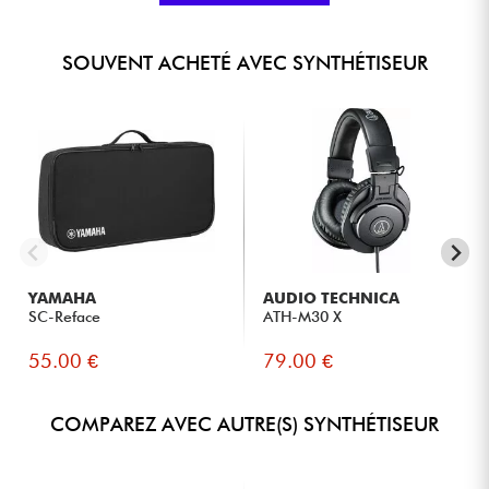
★
★
★
★
★
★
★
★
★
★
QUALITÉ DE FABRICATION
Posté le 02/04/2024 à 15:46
SOUVENT ACHETÉ AVEC SYNTHÉTISEUR
BENOIT R.
Achat certifié
Clavier génial pour les guitaristes comme moi qui
cherchent à étendre leur panels de sons sans pour autant
jouer tout un concert au clavier (rapport aux mini-
touches). Comme son frère le Reface YC , il sonne terrible
!!! Pour les clavieristes non-habitués aux mini-touches ,
un clavier maître pourra combler facilement leur
frustration.
NOTE GLOBALE
★
★
★
★
★
★
★
★
★
★
YAMAHA
AUDIO TECHNICA
★
★
★
★
★
★
★
★
★
★
QUALITÉ DES ÉCHANTILLONS
★
★
★
★
★
★
★
★
★
★
VARIÉTÉ DES FONCTIONNALITÉS
SC-Reface
ATH-M30 X
★
★
★
★
★
★
★
★
★
★
FACILITÉ D'UTIISATION
★
★
★
★
★
★
★
★
★
★
QUALITÉ DE FABRICATION
55.00 €
79.00 €
Posté le 03/07/2023 à 10:56
COMPAREZ AVEC AUTRE(S) SYNTHÉTISEUR
CHRISTOPHE T.
J'adore ce mini orgue facile à emmener partout. Dans le
même boîtier, on a un excellent Vox Continental avec son
vibrato, un bon Hammond avec son Leslie... Seul le