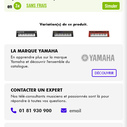
•
Star
'
S
Music
LILLE
SANS FRAIS
3x
en
Simuler
•
Câbles & Access.
Star
'
S
Music
PARIS
Variation(s) de ce produit.
HiFi
Packs
LA MARQUE YAMAHA
Voir nos marques
En apprendre plus sur la marque
Yamaha et découvrir l'ensemble du
catalogue.
DÉCOUVRIR
CONTACTER UN EXPERT
Nos télé-consultants musiciens et passionnés sont là pour
répondre à toutes vos questions.
01 81 930 900
email