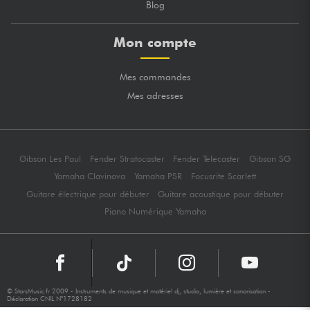
Blog
Mon compte
Mes commandes
Mes adresses
Gibson Les Paul
Fender Stratocaster
Fender Telecaster
Gibson SG
Yamaha Clavinova
Yamaha PSR
Focusrite Scarlett
Guitare électrique pour débuter
Guitare acoustique pour débuter
Piano Numérique Yamaha
© StarsMusic.fr 2009 - Instruments de musique et matériel dj, studio, lumière et sonorisation -
Déclaration CNIL N°1728182