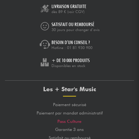
LIVRAISON GRATUITE
Posté le 01/12/2019 à 19:58
dès 89 €
(voir CGV)
PASCAL L.
Il ne paye pas de mine, mais j'avais avant le "Rhodes" de
SATISFAIT OU REMBOURSÉ
Roland (année 90) avec des échantillons un peu
30 jours pour changer d’avis
démodés, malgré un excellent clavier toucher lourd.
Avec le Reface CP, j'ai quelques sons de Rhodes, un Wurly
BESOIN D’UN CONSEIL ?
sympa, un CP, un Toy piano.
Hotline :
01 81 930 900
Les effets sont excellents pour une machine de ce type. Le
piano "caché" est sympa aussi, le clavier reste jouable.
Que dire de plus: je peux emporter un piano en
+ DE 10 000 PRODUITS
vacances...et une fois raccordé en Midi sur un bon clavier
Disponibles en stock
maître, il déchire...on redécouvre la machine.
NOTE GLOBALE
★
★
★
★
★
★
★
★
★
★
Les + Star's Music
★
★
★
★
★
★
★
★
★
★
QUALITÉ DES ÉCHANTILLONS
★
★
★
★
★
★
★
★
★
★
VARIÉTÉ DES FONCTIONNALITÉS
★
★
★
★
★
★
★
★
★
★
FACILITÉ D'UTIISATION
★
★
★
★
★
★
★
★
★
★
QUALITÉ DE FABRICATION
Paiement sécurisé
Paiement par mandat administratif
Pass Culture
Garantie 3 ans
Satisfait ou remboursé