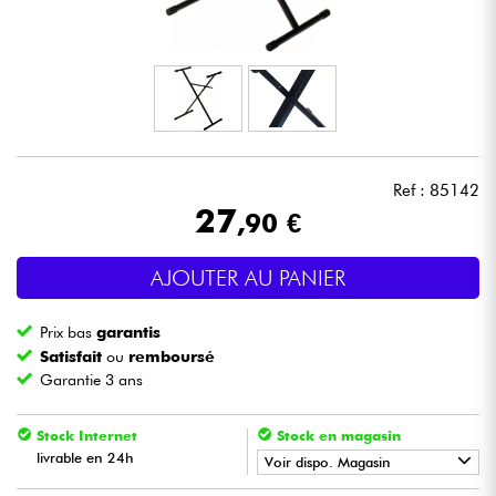
Casques
Micros & HF
DJ
Ref : 85142
Sono
27
,90 €
Eclairage
AJOUTER AU PANIER
Batteries & Percu
Prix bas
garantis
Satisfait
ou
remboursé
Vents
Garantie 3 ans
Violons & Quatuor
Stock Internet
Stock en magasin
livrable en 24h
Voir dispo. Magasin
Eveil Musical