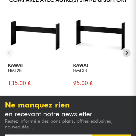
KAWAI
KAWAI
HML2B
HML3B
135.00 €
95.00 €
Ne manquez rien
en recevant notre newsletter
Restez informé·e des bons plans, offres exclusives,
nouveautés...