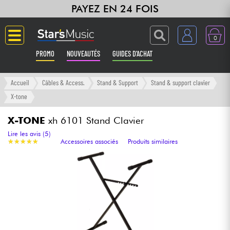
PAYEZ EN 24 FOIS
0
PROMO
NOUVEAUTÉS
GUIDES D'ACHAT
Langue
Accueil
Câbles & Access.
Stand & Support
Stand & support clavier
X-tone
Guitares & Basses
X-TONE
xh 6101 Stand Clavier
Amplis & Effets
Lire les avis (5)
★
★
★
★
★
★
★
★
★
★
Accessoires associés
Produits similaires
Claviers & Pianos
Synthés & Sampleurs
Home Studio