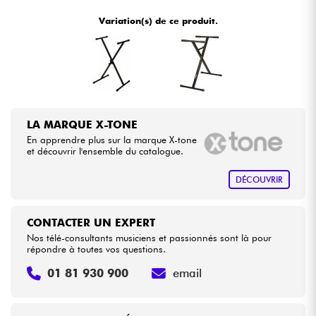
•
Star
'
S
Music
BORDEAUX
Variation(s) de ce produit.
•
Câbles & Access.
Star
'
S
Music
BRUXELLES
•
Star
'
S
Music
LILLE
HiFi
•
Star
'
S
Music
LYON
Packs
LA MARQUE X-TONE
•
Star
'
S
Music
PARIS
En apprendre plus sur la marque X-tone
Voir nos marques
et découvrir l'ensemble du catalogue.
•
Star
'
S
Music
TOULOUSE
DÉCOUVRIR
CONTACTER UN EXPERT
Nos télé-consultants musiciens et passionnés sont là pour
répondre à toutes vos questions.
01 81 930 900
email