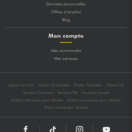
Données personnelles
Offres d’emplois
Blog
Mon compte
Mes commandes
Mes adresses
Gibson Les Paul
Fender Stratocaster
Fender Telecaster
Gibson SG
Yamaha Clavinova
Yamaha PSR
Focusrite Scarlett
Guitare électrique pour débuter
Guitare acoustique pour débuter
Piano Numérique Yamaha