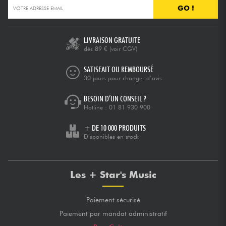
GO !
LIVRAISON GRATUITE
dès 89 €
(voir CGV)
SATISFAIT OU REMBOURSÉ
30 jours pour changer d’avis
BESOIN D’UN CONSEIL ?
Hotline :
01 81 930 900
+ DE 10 000 PRODUITS
Disponibles en stock
Les + Star's Music
Paiement sécurisé
Paiement par mandat administratif