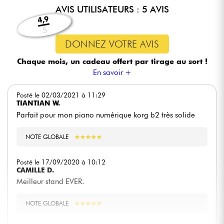
AVIS UTILISATEURS : 5 AVIS
4,9
5
DONNEZ VOTRE AVIS
Chaque mois, un cadeau offert
par tirage au sort !
En savoir +
Posté le 02/03/2021 à 11:29
TIANTIAN W.
Parfait pour mon piano numérique korg b2 très solide
NOTE GLOBALE
★
★
★
★
★
★
★
★
★
★
Posté le 17/09/2020 à 10:12
CAMILLE D.
Meilleur stand EVER.
NOTE GLOBALE
★
★
★
★
★
★
★
★
★
★