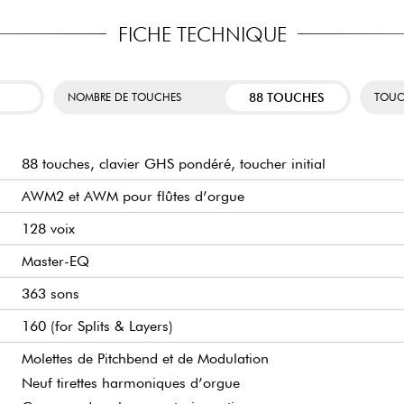
authentique qui s’avè
désirez apprendre à jo
FICHE TECHNIQUE
, allant des pianos acoustiques
Nous insistons sur sa 
us permet d’explorer les styles
et sa connectivité MIDI
in d’exprimer pleinement votre
circonstance.
ur de musique électro.
88 TOUCHES
NOMBRE DE TOUCHES
TOUC
88 touches, clavier GHS pondéré, toucher initial
AWM2 et AWM pour flûtes d’orgue
128 voix
Master-EQ
363 sons
160 (for Splits & Layers)
Molettes de Pitchbend et de Modulation
Neuf tirettes harmoniques d’orgue