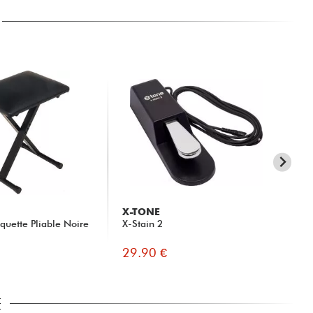
X-TONE
BE
quette Pliable Noire
X-Stain 2
DT
29.90 €
14
E