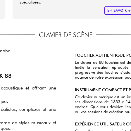
spécialisées.
EN SAVOIR 
CLAVIER DE SCÈNE
amaha.
TOUCHER AUTHENTIQUE PO
Le clavier de 88 touches est 
fidèle la sensation éprouvée
progressive des touches s’ada
K 88
nuance de votre expression pour
acoustique et offrant une
INSTRUMENT COMPACT ET P
Ce clavier numérique est un i
jeu.
ses dimensions de 1333 x 148 
endroit. Que vous désiriez l’e
alistes, complexes et une
ou vos sessions de création mus
amme de styles musicaux et
EXPÉRIENCE UTILISATEUR O
iques.
Ce synthé dispose d'une interf