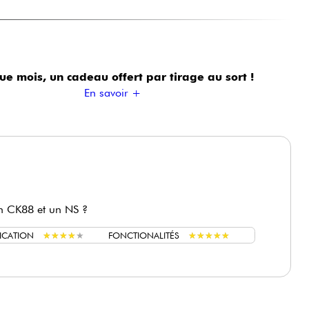
ue mois, un cadeau offert
par tirage au sort !
En savoir +
 un CK88 et un NS ?
★
★
★
★
★
★
★
★
★
★
★
★
★
★
★
★
★
★
★
★
RICATION
FONCTIONALITÉS