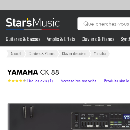
Guitares & Basses
Amplis & Effets
Claviers & Pianos
Synt
Vents
Guitares & Basses
Accueil
Claviers & Pianos
Clavier de scène
Yamaha
Synthés & Sampleurs
YAMAHA
CK 88
★
★
★
★
★
★
★
★
★
★
Lire les avis (1)
Accessoires associés
Produits simila
Micros & HF
Eclairage
Violons & Quatuor