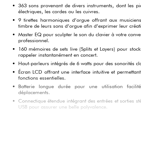
363 sons provenant de divers instruments, dont les pi
électriques, les cordes ou les cuivres.
9 tirettes harmoniques d’orgue offrant aux musicien
timbre de leurs sons d’orgue afin d’exprimer leur créati
Master EQ pour sculpter le son du clavier à votre conve
professionnel.
160 mémoires de sets live (Splits et Layers) pour stock
rappeler instantanément en concert.
Haut-parleurs intégrés de 6 watts pour des sonorités cla
Écran LCD offrant une interface intuitive et permetta
fonctions essentielles.
Batterie longue durée pour une utilisation facilit
déplacements.
Connectique étendue intégrant des entrées et sorties st
USB pour assurer une belle polyvalence.
LES FONCTIONNALITÉS DU CLAVIER DE SCÈN