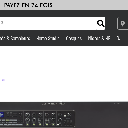
PAYEZ EN 24 FOIS
hés & Sampleurs
Home Studio
Casques
Micros & HF
DJ
Amplis & Effets
Home Studio
ires
DJ
Batteries & Percu
Eveil Musical