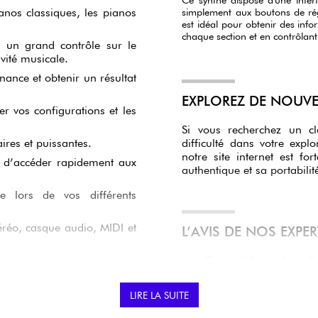
anos classiques, les pianos
simplement aux boutons de rég
est idéal pour obtenir des info
chaque section et en contrôlan
s un grand contrôle sur le
vité musicale.
nance et obtenir un résultat
EXPLOREZ DE NOUVEL
er vos configurations et les
Si vous recherchez un c
ires et puissantes.
difficulté dans votre ex
notre site internet est f
nt d’accéder rapidement aux
authentique et sa portabil
ée lors de vos différents
éréo, casque audio, MIDI et
L’AVIS DE NOS EXPE
Ce modèle est doté d’u
des sons, aussi bien
synthés.
E YAMAHA CK 88
LIRE LA SUITE
Le toucher GHS (Gr