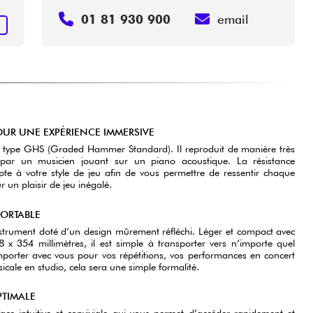
01 81 930 900
email
+
UR UNE EXPÉRIENCE IMMERSIVE
de type GHS (Graded Hammer Standard). Il reproduit de manière très
 par un musicien jouant sur un piano acoustique. La résistance
pte à votre style de jeu afin de vous permettre de ressentir chaque
 un plaisir de jeu inégalé.
ORTABLE
nstrument doté d’un design mûrement réfléchi. Léger et compact avec
x 354 millimètres, il est simple à transporter vers n’importe quel
mporter avec vous pour vos répétitions, vos performances en concert
icale en studio, cela sera une simple formalité.
PTIMALE
ace intuitive et conviviale qui vous permet d’accéder rapidement et