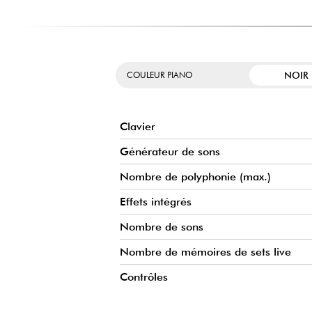
POLYVALENCE SONORE EXCEPTIONNELLE
Le clavier CK88 se distingue notamment par sa large palette de sons
aux orgues majestueux en passant par les synthés modernes. Ceci vo
de musique et de mettre à profit les outils de cet instrument af
créativité que vous soyez pianiste classique, claviériste jazz ou amate
NOIR
COULEUR PIANO
Clavier
Générateur de sons
Nombre de polyphonie (max.)
Effets intégrés
Nombre de sons
Nombre de mémoires de sets live
Contrôles