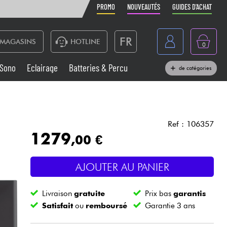
PROMO
NOUVEAUTÉS
GUIDES D'ACHAT
FR
MAGASINS
HOTLINE
0
Belgique
Sono
Eclairage
Batteries & Percu
de catégories
België
Claviers & Pianos
España
Casques
Deutschland
Ref : 106357
1279
,00 €
Nederland
Sono
English
AJOUTER AU PANIER
Vents
Livraison
gratuite
Prix bas
garantis
Câbles & Access.
Satisfait
ou
remboursé
Garantie 3 ans