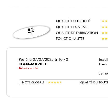
QUALITÉ DU TOUCHÉ
★
★
★
★
QUALITÉ DES SONS
★
★
★
★
4,5
QUALITÉ DE FABRICATION
★
★
★
★
5
FONCTIONALITÉS
★
★
★
★
Posté le 07/07/2025 à 10:40
Excel
JEAN-MARIE T.
Certa
Achat certifié
Je ne
NOTE GLOBALE
★
★
★
★
★
★
★
★
★
★
QUALITÉ DU TOUC