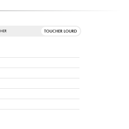
re essentielle pour progresser en tant que pianiste si vous
uer de cet instrument et vous perfectionner.
grande polyvalence. Sa légèreté, ses haut-parleurs intégrés
 en font un instrument pratique et facile à utiliser en toute
TOUCHER LOURD
HER