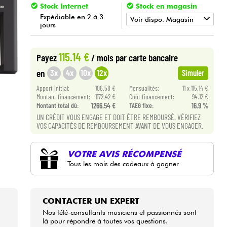
Stock Internet
Stock en magasin
Expédiable en 2 à 3
Voir dispo. Magasin
jours
•
Star
'
S
Music
BORDEAUX
115.14 €
Payez
/ mois
par carte bancaire
•
Star
'
S
Music
LILLE
3x
4x
10x
12x
en
Simuler
•
Star
'
S
Music
PARIS
Apport initial:
106.58 €
Mensualités:
11 x 115.14 €
Montant financement:
1172.42 €
Coût financement:
94.12 €
•
Montant total dù:
1266.54 €
TAEG fixe:
16.9 %
Star
'
S
Music
TOULOUSE
UN CRÉDIT VOUS ENGAGE ET DOIT ÊTRE REMBOURSÉ. VÉRIFIEZ
VOS CAPACITÉS DE REMBOURSEMENT AVANT DE VOUS ENGAGER.
VOTRE AVIS RÉCOMPENSÉ
Tous les mois des cadeaux à gagner
CONTACTER UN EXPERT
Nos télé-consultants musiciens et passionnés sont
là pour répondre à toutes vos questions.