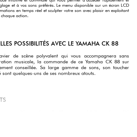
lage et à vos sons préférés. Le menu disponible sur un écran LCD
rmations en temps réel et sculpter votre son avec plaisir en exploitant
t chaque action.
LES POSSIBILITÉS AVEC LE YAMAHA CK 88
lavier de scène polyvalent qui vous accompagnera sans
ploration musicale, la commande de ce Yamaha CK 88 sur
ortement conseillée. Sa large gamme de sons, son toucher
ité sont quelques-uns de ses nombreux atouts.
RTS
ne sonorité exceptionnelle. Vous serez séduits par la qualité
 pour les pianos acoustiques que pour les orgues ou les
aded Hammer Standard) offre une expérience de jeu