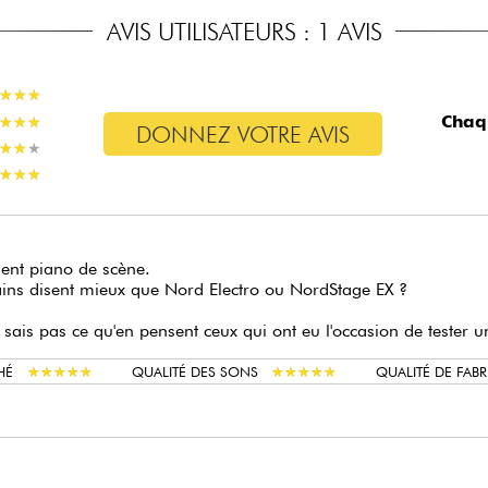
AVIS UTILISATEURS : 1 AVIS
★
★
★
★
★
★
Chaq
★
★
★
★
★
★
DONNEZ VOTRE AVIS
★
★
★
★
★
★
★
★
★
★
★
★
lent piano de scène.
ins disent mieux que Nord Electro ou NordStage EX ?
 sais pas ce qu'en pensent ceux qui ont eu l'occasion de tester
★
★
★
★
★
★
★
★
★
★
★
★
★
★
★
★
★
★
★
★
HÉ
QUALITÉ DES SONS
QUALITÉ DE FAB