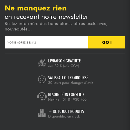
Ne manquez rien
en recevant notre newsletter
Restez informé·e des bons plans, offres exclusives,
nouveautés...
GO !
LIVRAISON GRATUITE
dès 89 €
(voir CGV)
SATISFAIT OU REMBOURSÉ
30 jours pour changer d’avis
BESOIN D’UN CONSEIL ?
Hotline :
01 81 930 900
+ DE 10 000 PRODUITS
Disponibles en stock