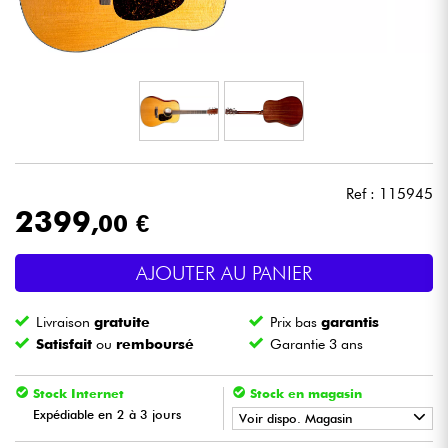
Casques
Micros & HF
DJ
Sono
Ref : 115945
2399
,00 €
Eclairage
AJOUTER AU PANIER
Batteries & Percu
Livraison
gratuite
Prix bas
garantis
Vents
Satisfait
ou
remboursé
Garantie 3 ans
Violons & Quatuor
Stock Internet
Stock en magasin
Expédiable en 2 à 3 jours
Voir dispo. Magasin
Eveil Musical