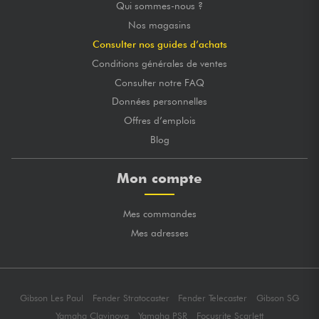
Qui sommes-nous ?
Nos magasins
Consulter nos guides d’achats
Conditions générales de ventes
Consulter notre FAQ
Données personnelles
Offres d’emplois
Blog
Mon compte
Mes commandes
Mes adresses
Gibson Les Paul
Fender Stratocaster
Fender Telecaster
Gibson SG
Yamaha Clavinova
Yamaha PSR
Focusrite Scarlett