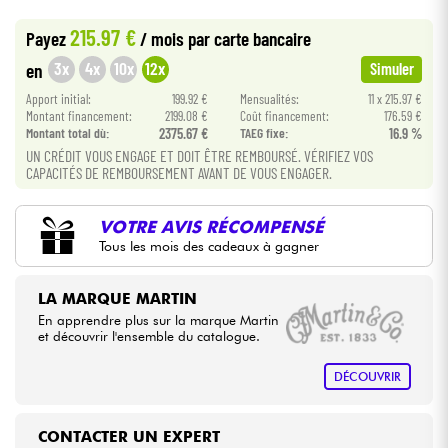
•
ACOUSTIC BY
Star
'
S
Music
215.97 €
Payez
/ mois
par carte bancaire
•
Câbles & Access.
Star
'
S
Music
LILLE
3x
4x
10x
12x
en
Simuler
Apport initial:
199.92 €
Mensualités:
11 x 215.97 €
HiFi
Montant financement:
2199.08 €
Coût financement:
176.59 €
Montant total dù:
2375.67 €
TAEG fixe:
16.9 %
Packs
UN CRÉDIT VOUS ENGAGE ET DOIT ÊTRE REMBOURSÉ. VÉRIFIEZ VOS
CAPACITÉS DE REMBOURSEMENT AVANT DE VOUS ENGAGER.
Voir nos marques
VOTRE AVIS RÉCOMPENSÉ
Tous les mois des cadeaux à gagner
LA MARQUE MARTIN
En apprendre plus sur la marque Martin
et découvrir l'ensemble du catalogue.
DÉCOUVRIR
CONTACTER UN EXPERT