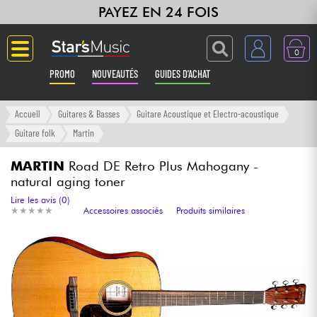
PAYEZ EN 24 FOIS
0
PROMO
NOUVEAUTÉS
GUIDES D'ACHAT
Langue
Accueil
Guitares & Basses
Guitare Acoustique et Electro-acoustique
Guitare folk
Martin
Guitares & Basses
MARTIN
Road DE Retro Plus Mahogany -
natural aging toner
Amplis & Effets
Lire les avis (0)
★
★
★
★
★
★
★
★
★
★
Accessoires associés
Produits similaires
Claviers & Pianos
Synthés & Sampleurs
Home Studio