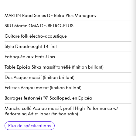
MARTIN Road Series DE Retro Plus Mahogany
SKU Martin GMA DE-RETRO-PLUS
Guitare folk électro-acoustique
Style Dreadnought 14-fret
Fabriquée aux Etats-Unis
Table Epicéa Sitka massif torréfié (finition brillant)
Dos Acajou massif (finition brillant)
Eclisses Acajou massif (finition brillant)
Barrages festonnés ''X'' Scalloped, en Epicéa
Manche collé Acajou massif, profil High-Performance w/
Performing Artist Taper (finition satin)
Touche Ebène massif, 20 frettes type Small (true pleked)
Diapason 25,40"
Rayon de touche / radius 16"
Largeur manche 1e frette 1.75" - 4.45 cm
Largeur manche 12e frette 2.13" - 5.41 cm
Chevalet Modern Belly en Ebène massif
Sillet de chevalet compensé, en os
Mécaniques Martin Nickel Open-Geared
Etui Martin Softshell inclus
Cordes recommandées : tirant 12.54
Plus de spécifications