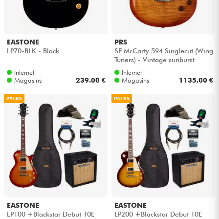
Casques
Micros & HF
EASTONE
PRS
LP70-BLK - Black
SE McCarty 594 Singlecut (Wing
Tuners) - Vintage sunburst
DJ
Internet
Internet
Magasins
239.00 €
Magasins
1135.00 €
Sono
PACKS
PACKS
Eclairage
Batteries & Percu
Vents
Violons & Quatuor
EASTONE
EASTONE
LP100 +Blackstar Debut 10E
LP200 +Blackstar Debut 10E
Eveil Musical