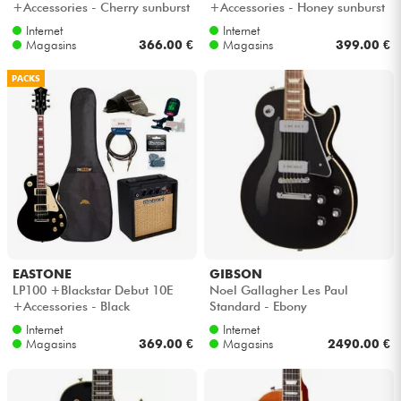
+Accessories - Cherry sunburst
+Accessories - Honey sunburst
Internet
Internet
Câbles & Access.
Magasins
366.00 €
Magasins
399.00 €
PACKS
HiFi
Packs
Voir nos marques
EASTONE
GIBSON
LP100 +Blackstar Debut 10E
Noel Gallagher Les Paul
+Accessories - Black
Standard - Ebony
Internet
Internet
Magasins
369.00 €
Magasins
2490.00 €