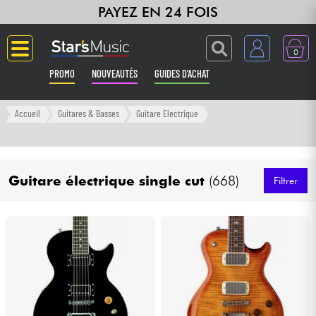
PAYEZ EN 24 FOIS
0
PROMO
NOUVEAUTÉS
GUIDES D'ACHAT
Langue
Accueil
Guitares & Basses
Guitare Electrique
Guitares & Basses
Guitare électrique single cut
(668)
Amplis & Effets
Filtrer
Claviers & Pianos
Synthés & Sampleurs
Home Studio