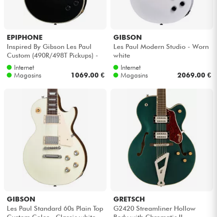
EPIPHONE
GIBSON
Inspired By Gibson Les Paul
Les Paul Modern Studio - Worn
Custom (490R/498T Pickups) -
white
Ebony
Internet
Internet
Magasins
1069.00 €
Magasins
2069.00 €
GIBSON
GRETSCH
Les Paul Standard 60s Plain Top
G2420 Streamliner Hollow
Custom Color - Classic white
Body with Chromatic II -