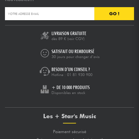
GO !
LIVRAISON GRATUITE
dès 89 €
(voir CGV)
SATISFAIT OU REMBOURSÉ
30 jours pour changer d’avis
BESOIN D’UN CONSEIL ?
Hotline :
01 81 930 900
+ DE 10 000 PRODUITS
Disponibles en stock
Les + Star's Music
Paiement sécurisé