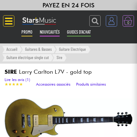
PAYEZ EN 24 FOIS
0
PROMO
NOUVEAUTÉS
GUIDES D'ACHAT
Langue
Accueil
Guitares & Basses
Guitare Electrique
Guitare électrique single cut
Sire
Guitares & Basses
SIRE
Larry Carlton L7V - gold top
Amplis & Effets
Lire les avis (1)
★
★
★
★
★
★
★
★
★
★
Accessoires associés
Produits similaires
Claviers & Pianos
Synthés & Sampleurs
Home Studio