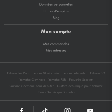
Données personnelles
Offres d’emplois
Blog
Mon compte
Mes commandes
Mes adresses
Gibson Les Paul
Fender Stratocaster
Fender Telecaster
Gibson SG
Yamaha Clavinova
Yamaha PSR
Focusrite Scarlett
Guitare électrique pour débuter
Guitare acoustique pour débuter
Piano Numérique Yamaha