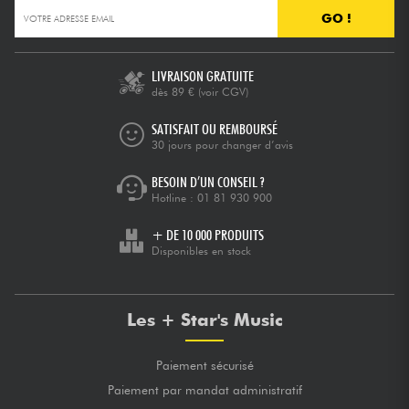
GO !
LIVRAISON GRATUITE
dès 89 €
(voir CGV)
SATISFAIT OU REMBOURSÉ
30 jours pour changer d’avis
BESOIN D’UN CONSEIL ?
Hotline :
01 81 930 900
+ DE 10 000 PRODUITS
Disponibles en stock
Les + Star's Music
Paiement sécurisé
Paiement par mandat administratif