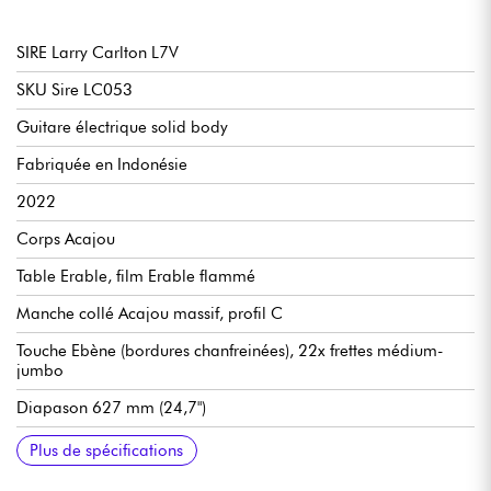
SIRE Larry Carlton L7V
SKU Sire LC053
Guitare électrique solid body
Fabriquée en Indonésie
2022
Corps Acajou
Table Erable, film Erable flammé
Manche collé Acajou massif, profil C
Touche Ebène (bordures chanfreinées), 22x frettes médium-
jumbo
Diapason 627 mm (24,7")
Radius 30.48 cm / 12"
Largeur manche au sillet 43 mm
Micros simple bobinage Sire Vintage P90
Volume par micro
Tonalité par micro
Sélecteur micros 3-positions
Chevalet Sire Tune-O-Matic
Cordier Sire Stop Bar
Mécaniques Sire Premium Diecasting
Finition brillant
Plus de spécifications