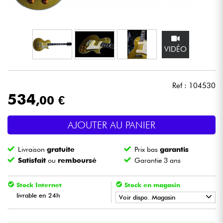
Casques
Micros & HF
VIDÉO
DJ
Ref : 104530
Sono
534
,00 €
Eclairage
AJOUTER AU PANIER
Batteries & Percu
Livraison
gratuite
Prix bas
garantis
Satisfait
ou
remboursé
Garantie 3 ans
Vents
Stock Internet
Stock en magasin
Violons & Quatuor
livrable en 24h
Voir dispo. Magasin
•
Star
'
S
Music
LILLE
Eveil Musical