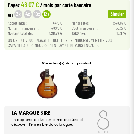
48.07 €
Payez
/ mois
par carte bancaire
•
Star
'
S
Music
LYON
3x
4x
10x
12x
en
Simuler
Câbles & Access.
•
Apport initial:
44.5 €
Mensualités:
11 x 48.07 €
Star
'
S
Music
PARIS
Montant financement:
489.5 €
Coût financement:
39.27 €
HiFi
Montant total dù:
528.77 €
TAEG fixe:
16.9 %
•
Star
'
S
Music
TOULOUSE
UN CRÉDIT VOUS ENGAGE ET DOIT ÊTRE REMBOURSÉ. VÉRIFIEZ VOS
CAPACITÉS DE REMBOURSEMENT AVANT DE VOUS ENGAGER.
Packs
Voir nos marques
Variation(s) de ce produit.
LA MARQUE SIRE
En apprendre plus sur la marque Sire et
découvrir l'ensemble du catalogue.