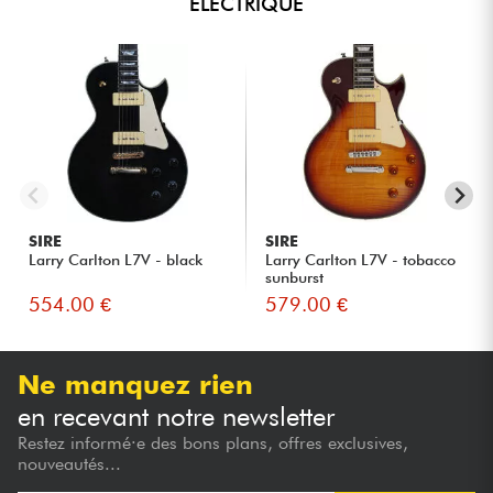
ELECTRIQUE
SIRE
SIRE
Larry Carlton L7V - black
Larry Carlton L7V - tobacco
sunburst
554.00 €
579.00 €
Ne manquez rien
en recevant notre newsletter
Restez informé·e des bons plans, offres exclusives,
nouveautés...