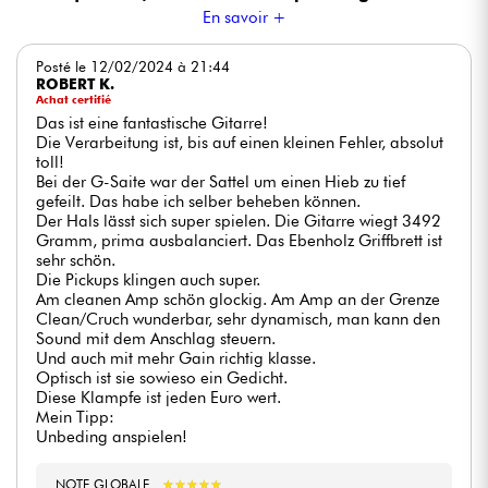
En savoir +
Posté le 12/02/2024 à 21:44
ROBERT K.
Achat certifié
Das ist eine fantastische Gitarre!
Die Verarbeitung ist, bis auf einen kleinen Fehler, absolut
toll!
Bei der G-Saite war der Sattel um einen Hieb zu tief
gefeilt. Das habe ich selber beheben können.
Der Hals lässt sich super spielen. Die Gitarre wiegt 3492
Gramm, prima ausbalanciert. Das Ebenholz Griffbrett ist
sehr schön.
Die Pickups klingen auch super.
Am cleanen Amp schön glockig. Am Amp an der Grenze
Clean/Cruch wunderbar, sehr dynamisch, man kann den
Sound mit dem Anschlag steuern.
Und auch mit mehr Gain richtig klasse.
Optisch ist sie sowieso ein Gedicht.
Diese Klampfe ist jeden Euro wert.
Mein Tipp:
Unbeding anspielen!
NOTE GLOBALE
★
★
★
★
★
★
★
★
★
★