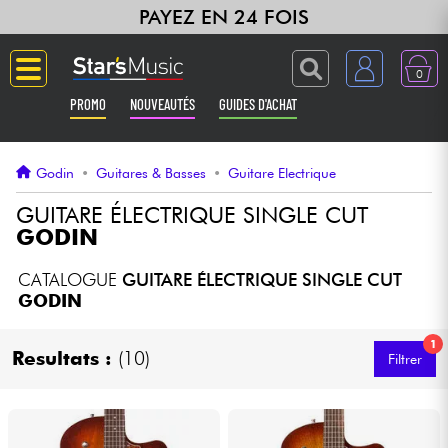
PAYEZ EN 24 FOIS
0
PROMO
NOUVEAUTÉS
GUIDES D'ACHAT
Langue
Godin
•
Guitares & Basses
•
Guitare Electrique
Guitares & Basses
GUITARE ÉLECTRIQUE SINGLE CUT
GODIN
Amplis & Effets
CATALOGUE
GUITARE ÉLECTRIQUE SINGLE CUT
GODIN
Claviers & Pianos
1
Resultats :
(10)
Filtrer
Synthés & Sampleurs
Home Studio