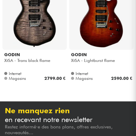
GODIN
GODIN
XtSA - Trans black flame
XtSA - Lightburst flame
Internet
Internet
Magasins
2799.00 €
Magasins
2590.00 €
Ne manquez rien
en recevant notre newsletter
Restez informé·e des bons plans, offres exclusives,
nouveautés...