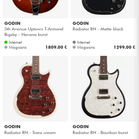
Câbles & Access.
GODIN
GODIN
5th Avenue Uptown T-Armond
Radiator RN - Matte black
HiFi
Bigsby - Havana burst
Internet
Internet
Magasins
1809.00 €
Magasins
1299.00 €
Packs
Voir nos marques
GODIN
GODIN
Radiator RN - Trans cream
Radiator RN - Bourbon burst