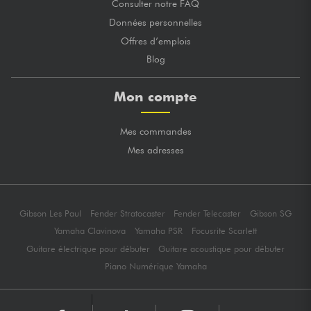
Consulter notre FAQ
Données personnelles
Offres d’emplois
Blog
Mon compte
Mes commandes
Mes adresses
Gibson Les Paul
Fender Stratocaster
Fender Telecaster
Gibson SG
Yamaha Clavinova
Yamaha PSR
Focusrite Scarlett
Guitare électrique pour débuter
Guitare acoustique pour débuter
Piano Numérique Yamaha