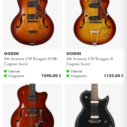
Casques
Micros & HF
DJ
Sono
GODIN
GODIN
5th Avenue CW Kingpin II HB -
5th Avenue CW Kingpin II -
Cognac burst
Cognac burst
Eclairage
Internet
Internet
Magasins
1090.00 €
Magasins
1125.00 €
Batteries & Percu
Vents
Violons & Quatuor
Eveil Musical