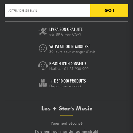
GO !
LIVRAISON GRATUITE
dès 89 €
(voir CGV)
SATISFAIT OU REMBOURSÉ
30 jours pour changer d’avis
BESOIN D’UN CONSEIL ?
Hotline :
01 81 930 900
+ DE 10 000 PRODUITS
Disponibles en stock
Les + Star's Music
Paiement sécurisé
Paiement par mandat administratif