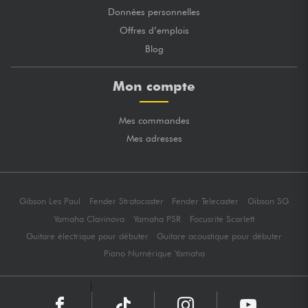
Données personnelles
Offres d’emplois
Blog
Mon compte
Mes commandes
Mes adresses
Gibson Les Paul
Fender Stratocaster
Fender Telecaster
Gibson SG
Yamaha Clavinova
Yamaha PSR
Focusrite Scarlett
Guitare électrique pour débuter
Guitare acoustique pour débuter
Piano Numérique Yamaha