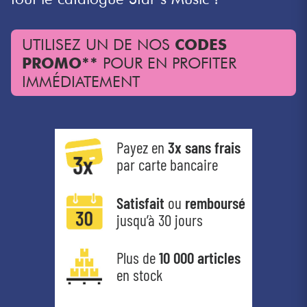
Câbles & Access.
UTILISEZ UN DE NOS
CODES
PROMO**
POUR EN PROFITER
HiFi
IMMÉDIATEMENT
Packs
Voir nos marques
Payez en
3x sans frais
par carte bancaire
Satisfait
ou
remboursé
jusqu’à 30 jours
Plus de
10 000 articles
en stock