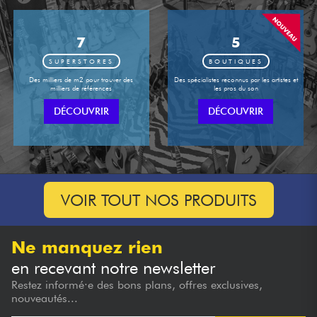
7
5
SUPERSTORES
BOUTIQUES
Des milliers de m2 pour trouver des
Des spécialistes reconnus par les artistes et
milliers de références
les pros du son
DÉCOUVRIR
DÉCOUVRIR
VOIR TOUT NOS PRODUITS
Ne manquez rien
en recevant notre newsletter
Restez informé·e des bons plans, offres exclusives,
nouveautés...