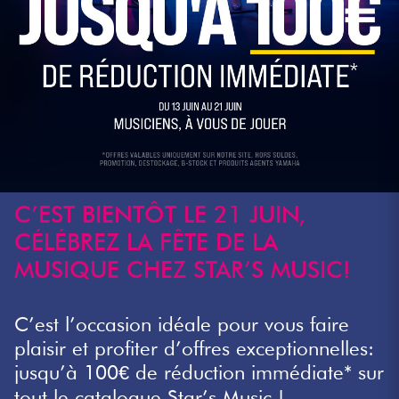
Casques
Micros & HF
DJ
Sono
Eclairage
C’EST BIENTÔT LE 21 JUIN,
CÉLÉBREZ LA FÊTE DE LA
Batteries & Percu
MUSIQUE CHEZ STAR’S MUSIC!
Vents
C’est l’occasion idéale pour vous faire
plaisir et profiter d’offres exceptionnelles:
Violons & Quatuor
jusqu’à 100€ de réduction immédiate* sur
tout le catalogue Star’s Music !
Eveil Musical