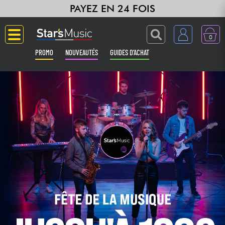
PAYEZ EN 24 FOIS
0
PROMO
NOUVEAUTÉS
GUIDES D'ACHAT
Langue
Guitares & Basses
Amplis & Effets
Claviers & Pianos
Synthés & Sampleurs
Home Studio