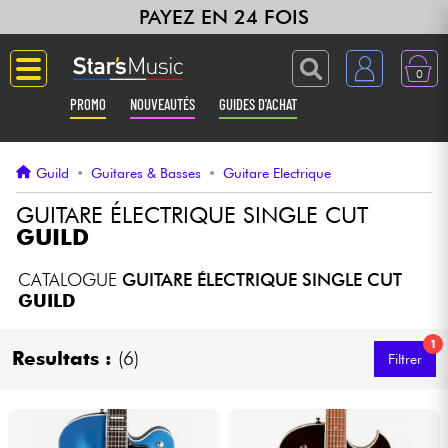
PAYEZ EN 24 FOIS
0
PROMO
NOUVEAUTÉS
GUIDES D'ACHAT
Langue
Guild
•
Guitares & Basses
•
Guitare Electrique
Guitares & Basses
GUITARE ÉLECTRIQUE SINGLE CUT
GUILD
Amplis & Effets
CATALOGUE
GUITARE ÉLECTRIQUE SINGLE CUT
GUILD
Claviers & Pianos
1
Resultats :
(6)
Filtrer
Synthés & Sampleurs
Home Studio