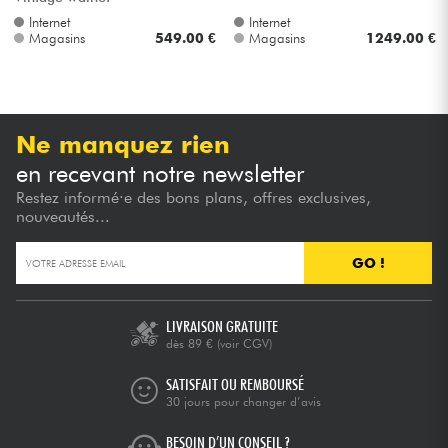
Internet
Internet
Magasins
549.00 €
Magasins
1249.00 €
Ne manquez rien
en recevant notre newsletter
Restez informé·e des bons plans, offres exclusives,
nouveautés...
GO !
LIVRAISON GRATUITE
dès 89 €
(voir CGV)
SATISFAIT OU REMBOURSÉ
30 jours pour changer d’avis
BESOIN D’UN CONSEIL ?