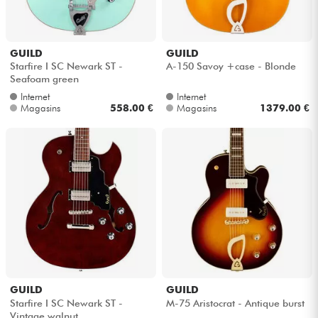
Câbles & Access.
GUILD
GUILD
Starfire I SC Newark ST -
A-150 Savoy +case - Blonde
HiFi
Seafoam green
Internet
Internet
Magasins
558.00 €
Magasins
1379.00 €
Packs
Voir nos marques
GUILD
GUILD
Starfire I SC Newark ST -
M-75 Aristocrat - Antique burst
Vintage walnut