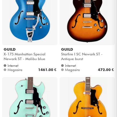
Casques
Micros & HF
DJ
Sono
GUILD
GUILD
X-175 Manhattan Special
Starfire I SC Newark ST -
Newark ST - Malibu blue
Antique burst
Eclairage
Internet
Internet
Magasins
1461.00 €
Magasins
472.00 €
Batteries & Percu
Vents
Violons & Quatuor
Eveil Musical