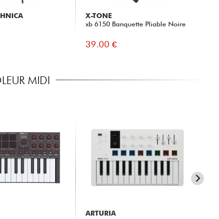
CHNICA
X-TONE
BE
xb 6150 Banquette Pliable Noire
DT
39.00 €
14
LEUR MIDI
ARTURIA
AR