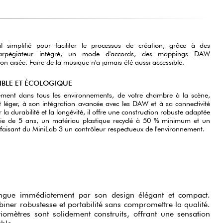
il simplifié pour faciliter le processus de création, grâce à des
un arpégiateur intégré, un mode d'accords, des mappings DAW
on aisée. Faire de la musique n'a jamais été aussi accessible.
IBLE ET ÉCOLOGIQUE
tement dans tous les environnements, de votre chambre à la scène,
 léger, à son intégration avancée avec les DAW et à sa connectivité
a durabilité et la longévité, il offre une construction robuste adaptée
ie de 5 ans, un matériau plastique recyclé à 50 % minimum et un
 faisant du MiniLab 3 un contrôleur respectueux de l'environnement.
ingue immédiatement par son design élégant et compact.
biner robustesse et portabilité sans compromettre la qualité.
tiomètres sont solidement construits, offrant une sensation