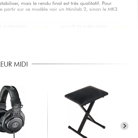
abiliser, mais le rendu final est très qualitatif. Pour
 partir sur ce modèle voir un Minilab 2, sinon le MK3
★
★
★
★
★
★
★
★
★
★
★
★
★
★
★
★
★
★
★
★
É D'UTIISATION
QUALITÉ DE FABRICATION
EUR MIDI
★
★
★
★
★
★
★
★
★
★
★
★
★
★
★
★
★
★
★
★
É D'UTIISATION
QUALITÉ DE FABRICATION