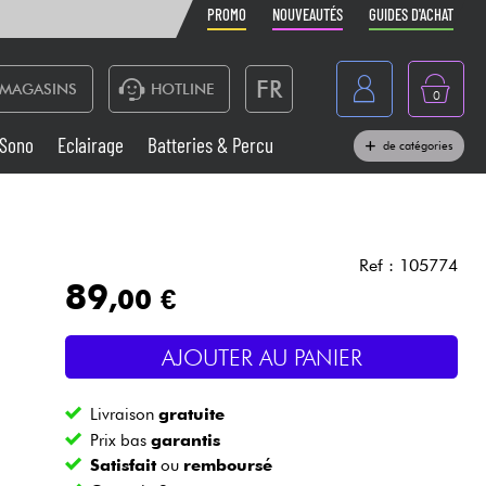
PROMO
NOUVEAUTÉS
GUIDES D'ACHAT
FR
MAGASINS
HOTLINE
0
Belgique
Sono
Eclairage
Batteries & Percu
de catégories
België
Claviers & Pianos
España
Casques
Deutschland
Ref : 105774
89
,00 €
Nederland
Sono
English
AJOUTER AU PANIER
Vents
Livraison
gratuite
Câbles & Access.
Prix bas
garantis
Satisfait
ou
remboursé