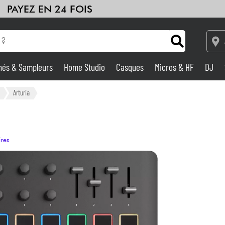
PAYEZ EN 24 FOIS
hés & Sampleurs
Home Studio
Casques
Micros & HF
DJ
Amplis & Effets
Arturia
Home Studio
ires
DJ
Batteries & Percu
Eveil Musical