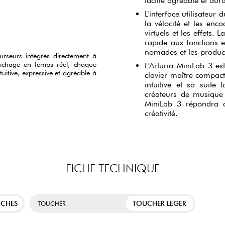
tactile agréable et dur
L'interface utilisateur
la vélocité et les enco
virtuels et les effet
rapide aux fonctions e
nomades et les product
urseurs intégrés directement à
fichage en temps réel, chaque
L'Arturia MiniLab 3 e
uitive, expressive et agréable à
clavier maître compact
intuitive et sa suite
créateurs de musique
MiniLab 3 répondra c
créativité.
FICHE TECHNIQUE
UCHES
TOUCHER LEGER
TOUCHER