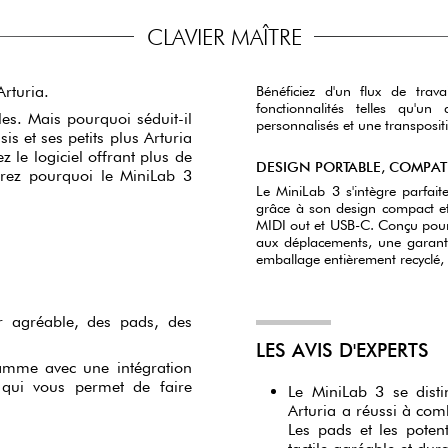
CLAVIER MAÎTRE
rturia.
Bénéficiez d'un flux de trava
fonctionnalités telles qu'
les. Mais pourquoi séduit-il
personnalisés et une transpositi
sis et ses petits plus Arturia
 le logiciel offrant plus de
DESIGN PORTABLE, COMPAT
rez pourquoi le MiniLab 3
Le MiniLab 3 s'intègre parfai
grâce à son design compact et
MIDI out et USB-C. Conçu pour l
aux déplacements, une garant
emballage entièrement recyclé,
er agréable, des pads, des
LES AVIS D'EXPERTS
gamme avec une intégration
 qui vous permet de faire
Le MiniLab 3 se dist
Arturia a réussi à com
Les pads et les poten