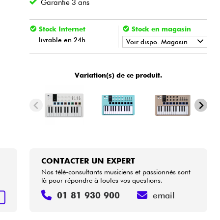
Garantie 3 ans
Stock Internet
Stock en magasin
livrable en 24h
Voir dispo. Magasin
•
Star
'
S
Music
BORDEAUX
Variation(s) de ce produit.
•
Star
'
S
Music
BRUGES
•
Star
'
S
Music
BRUXELLES
•
Star
'
S
Music
LILLE
•
Star
'
S
Music
LYON
CONTACTER UN EXPERT
•
Nos télé-consultants musiciens et passionnés sont
Star
'
S
Music
PARIS
là pour répondre à toutes vos questions.
01 81 930 900
email
R