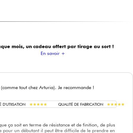
que mois, un cadeau offert
par tirage au sort !
En savoir +
que (comme tout chez Arturia). Je recommande !
★
★
★
★
★
★
★
★
★
★
★
★
★
★
★
★
★
★
★
★
É D'UTIISATION
QUALITÉ DE FABRICATION
que ça soit en terme de résistance et de finition, de plus
pour un débutant il peut être difficile de le prendre en