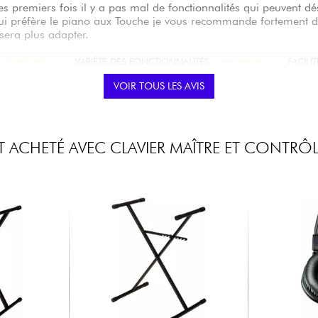
s premiers fois il y a pas mal de fonctionnalités qui peuvent dést
ui préfère le piano aux Touche je vous recommande fortement de
 sera plus adapter.
★
★
★
★
★
★
★
★
★
★
★
★
★
★
★
★
★
★
★
★
VARIÉTÉ DES FONCTIONNALITÉS
FACILIT
VOIR TOUS LES AVIS
ilab est un super clavier midi que je recommande.
 ACHETÉ AVEC CLAVIER MAÎTRE ET CONTRÔL
★
★
★
★
★
★
★
★
★
★
★
★
★
★
★
★
★
★
★
★
VARIÉTÉ DES FONCTIONNALITÉS
FACILIT