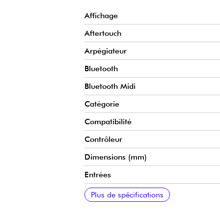
Affichage
Aftertouch
Arpégiateur
Bluetooth
Bluetooth Midi
Catégorie
Compatibilité
Contrôleur
Dimensions (mm)
Entrées
Format des touches
Logiciels fournis
Nbre de faders
Nbre de potentiomètres
Nbre de touches
Pad rétroéclairé
Poids (kg)
Sensibilité des pads à la vélocité
Sensible à la vélocité
Séquenceur
Sorties
Toucher
Transposition
Specs complémentaires
Plus de spécifications