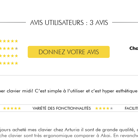
AVIS UTILISATEURS : 3 AVIS
★
★
★
★
★
★
★
★
★
★
Cha
★
★
★
★
★
★
★
★
★
★
DONNEZ VOTRE AVIS
★
★
★
★
★
★
★
★
★
★
★
★
★
★
★
★
★
★
★
★
er clavier midi! C’est simple à l’utiliser et c’est hyper esthéti
★
★
★
★
★
★
★
★
★
★
★
★
★
★
★
★
★
★
★
★
VARIÉTÉ DES FONCTIONNALITÉS
FACILIT
ujours acheté mes clavier chez Arturia il sont de grande qualité, 
uche clavier sont très ergonomique comparer à Akai. En revanche 