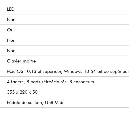
LED
Non
Oui
Non
Non
Clavier maître
Mac OS 10.13 et supérieur, Windows 10 64-bit ou supérieu
4 faders, 8 pads rétroéclairés, 8 encodeurs
355 x 220 x 50
Pédale de sustain, USB Midi
moyenne
Analog Lab Intro, Ableton Live Lite, Loopcloud, Medolics, 
4
8
25
Oui
1,50 kg
Oui
Oui
Non
Midi, USB/Midi
Dynamique
Oui
-Connecteur USB-C compatible USB 2