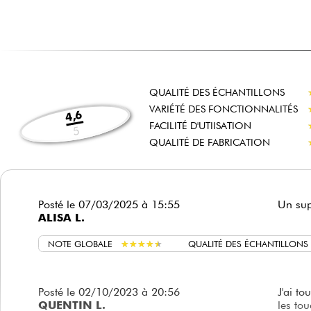
QUALITÉ DES ÉCHANTILLONS
VARIÉTÉ DES FONCTIONNALITÉS
4,6
FACILITÉ D'UTIISATION
5
QUALITÉ DE FABRICATION
Posté le 07/03/2025 à 15:55
Un sup
ALISA L.
NOTE GLOBALE
★
★
★
★
★
★
★
★
★
★
QUALITÉ DES ÉCHANTILLONS
Posté le 02/10/2023 à 20:56
J'ai to
QUENTIN L.
les to