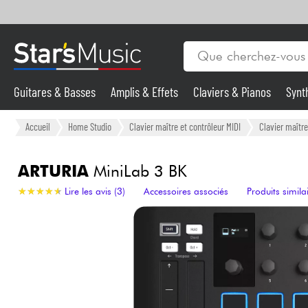
Guitares & Basses
Amplis & Effets
Claviers & Pianos
Synt
Vents
Guitares & Basses
Accueil
Home Studio
Clavier maître et contrôleur MIDI
Clavier maître
Synthés & Sampleurs
ARTURIA
MiniLab 3 BK
★
★
★
★
★
★
★
★
★
★
Lire les avis (3)
Accessoires associés
Produits simila
Micros & HF
Eclairage
Violons & Quatuor