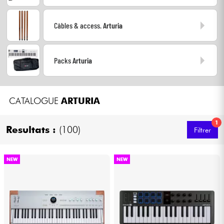
Câbles & Access.
Câbles & access.
Arturia
HiFi
Packs
Arturia
Packs
CATALOGUE
ARTURIA
Voir nos marques
1
Resultats :
(100)
Filtrer
NEW
NEW