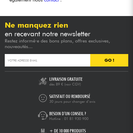
Ne manquez rien
en recevant notre newsletter
Restez informé·e des bons plans, offres exclusives,
nouveautés...
GO !
LIVRAISON GRATUITE
dès 89 €
(voir CGV)
SATISFAIT OU REMBOURSÉ
30 jours pour changer d’avis
BESOIN D’UN CONSEIL ?
Hotline :
01 81 930 900
+ DE 10 000 PRODUITS