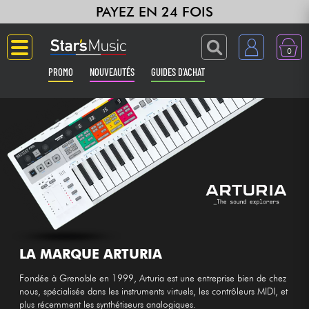
PAYEZ EN 24 FOIS
0
PROMO
NOUVEAUTÉS
GUIDES D'ACHAT
Langue
Guitares & Basses
Amplis & Effets
Claviers & Pianos
Synthés & Sampleurs
LA MARQUE ARTURIA
Fondée à Grenoble en 1999, Arturia est une entreprise bien de chez
Home Studio
nous, spécialisée dans les instruments virtuels, les contrôleurs MIDI, et
plus récemment les synthétiseurs analogiques.