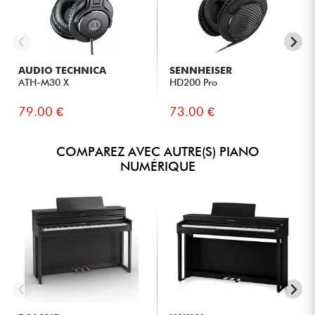
Aux musiciens amateurs souhaitant un piano meuble
complet avec Bluetooth et fonctions pédagogiques
intégrées.
AUDIO TECHNICA
SENNHEISER
ATH-M30 X
HD200 Pro
79.00 €
73.00 €
COMPAREZ AVEC AUTRE(S) PIANO
NUMÉRIQUE