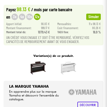
•
Star
'
S
Music
BORDEAUX
98.13 €
Payez
/ mois
par carte bancaire
•
Câbles & Access.
Star
'
S
Music
TOULOUSE
3x
4x
10x
12x
en
Simuler
Apport initial:
90.83 €
Mensualités:
11 x 98.13 €
HiFi
Montant financement:
999.17 €
Coût financement:
80.26 €
Montant total dù:
1079.43 €
TAEG fixe:
16.9 %
Packs
UN CRÉDIT VOUS ENGAGE ET DOIT ÊTRE REMBOURSÉ. VÉRIFIEZ VOS
CAPACITÉS DE REMBOURSEMENT AVANT DE VOUS ENGAGER.
Voir nos marques
Variation(s) de ce produit.
LA MARQUE YAMAHA
En apprendre plus sur la marque
Yamaha et découvrir l'ensemble du
catalogue.
DÉCOUVRIR