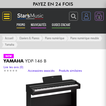
PAYEZ EN 24 FOIS
0
PROMO
NOUVEAUTÉS
GUIDES D'ACHAT
Langue
Accueil
Claviers & Pianos
Piano numérique
Piano numérique meuble
Yamaha
Guitares & Basses
NEW
YAMAHA
YDP-146 B
Amplis & Effets
Lire les avis (0)
★
★
★
★
★
★
★
★
★
★
Accessoires associés
Produits similaires
Claviers & Pianos
Synthés & Sampleurs
Home Studio