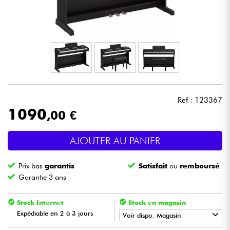
Casques
Micros & HF
DJ
Sono
Ref : 123367
1090
,00 €
Eclairage
AJOUTER AU PANIER
Batteries & Percu
Prix bas
garantis
Satisfait
ou
remboursé
Vents
Garantie 3 ans
Violons & Quatuor
Stock Internet
Stock en magasin
Expédiable en 2 à 3 jours
Voir dispo. Magasin
Eveil Musical