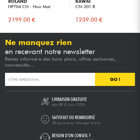
ROLAND
KAWAI
HP704 CH - Noir Mat
CN-201 B
2199.00 €
1239.00 €
Ne manquez rien
en recevant notre newsletter
Restez informé·e des bons plans, offres exclusives,
nouveautés...
GO !
LIVRAISON GRATUITE
dès 89 €
(voir CGV)
SATISFAIT OU REMBOURSÉ
30 jours pour changer d’avis
BESOIN D’UN CONSEIL ?