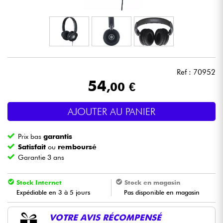
Casques
Micros & HF
DJ
Ref : 70952
54
,00 €
Sono
AJOUTER AU PANIER
Eclairage
Prix bas
garantis
Batteries & Percu
Satisfait
ou
remboursé
Garantie 3 ans
Vents
Stock Internet
Stock en magasin
Expédiable en 3 à 5 jours
Pas disponible en magasin
Violons & Quatuor
VOTRE AVIS RÉCOMPENSÉ
Eveil Musical