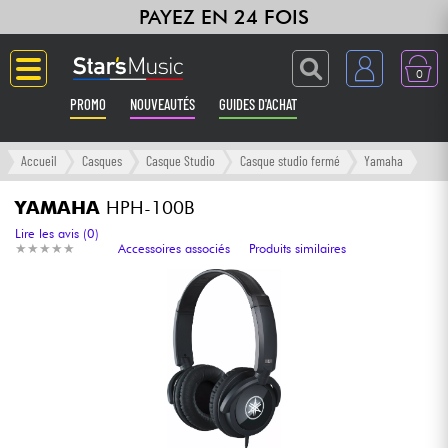
PAYEZ EN 24 FOIS
0
PROMO
NOUVEAUTÉS
GUIDES D'ACHAT
Langue
Accueil
Casques
Casque Studio
Casque studio fermé
Yamaha
Guitares & Basses
YAMAHA
HPH-100B
Lire les avis (0)
★
★
★
★
★
★
★
★
★
★
Accessoires associés
Produits similaires
Amplis & Effets
Claviers & Pianos
Synthés & Sampleurs
Home Studio