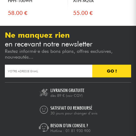
HPH-100WH
ATH-M20X
58.00 €
55.00 €
Ne manquez rien
en recevant notre newsletter
Restez informé·e des bons plans, offres exclusives,
nouveautés...
GO !
LIVRAISON GRATUITE
dès 89 €
(voir CGV)
SATISFAIT OU REMBOURSÉ
30 jours pour changer d’avis
BESOIN D’UN CONSEIL ?
Hotline :
01 81 930 900