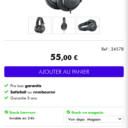
Casques
Micros & HF
DJ
Ref : 34578
Sono
55
,00 €
Eclairage
AJOUTER AU PANIER
Batteries & Percu
Prix bas
garantis
Satisfait
ou
remboursé
Vents
Garantie 3 ans
Violons & Quatuor
Stock Internet
Stock en magasin
livrable en 24h
Voir dispo. Magasin
Eveil Musical