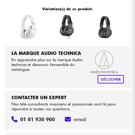
•
Star
'
S
Music
BORDEAUX
Variation(s) de ce produit.
•
Câbles & Access.
Star
'
S
Music
BRUGES
•
Star
'
S
Music
LILLE
HiFi
•
Star
'
S
Music
LYON
Packs
LA MARQUE AUDIO TECHNICA
•
Star
'
S
Music
PARIS
En apprendre plus sur la marque Audio
Voir nos marques
technica et découvrir l'ensemble du
•
catalogue.
Star
'
S
Music
TOULOUSE
DÉCOUVRIR
CONTACTER UN EXPERT
Nos télé-consultants musiciens et passionnés sont là pour
répondre à toutes vos questions.
01 81 930 900
email