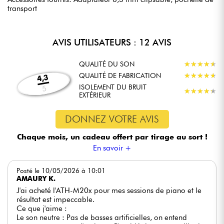
transport
AVIS UTILISATEURS : 12 AVIS
QUALITÉ DU SON
★
★
★
★
★
★
★
★
★
★
QUALITÉ DE FABRICATION
★
★
★
★
★
★
★
★
★
★
4,3
ISOLEMENT DU BRUIT
5
★
★
★
★
★
★
★
★
★
★
EXTÉRIEUR
DONNEZ VOTRE AVIS
Chaque mois, un cadeau offert
par tirage au sort !
En savoir +
Posté le 10/05/2026 à 10:01
AMAURY K.
J'ai acheté l'ATH-M20x pour mes sessions de piano et le
résultat est impeccable.
Ce que j'aime :
Le son neutre : Pas de basses artificielles, on entend