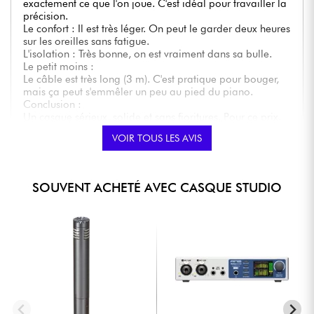
exactement ce que l'on joue. C'est idéal pour travailler la
précision.
Le confort : Il est très léger. On peut le garder deux heures
sur les oreilles sans fatigue.
L'isolation : Très bonne, on est vraiment dans sa bulle.
Le petit moins :
Le câble est très long (3 m). C'est pratique pour bouger,
mais ça peut s'emmêler un peu au pied du piano.
Conclusion :
Un casque sérieux, solide et sans fioritures. Pour ce prix,
la qualité de fabrication Audio-Technica est bien là. Je
VOIR TOUS LES AVIS
recommande !
NOTE GLOBALE
★
★
★
★
★
★
★
★
★
★
★
★
★
★
★
★
★
★
★
★
QUALITÉ DU SON
SOUVENT ACHETÉ AVEC CASQUE STUDIO
★
★
★
★
★
★
★
★
★
★
QUALITÉ DE FABRICATION
★
★
★
★
★
★
★
★
★
★
ISOLEMENT DU BRUIT EXTÉRIEUR
Posté le 14/02/2025 à 07:35
ALAIN B.
Achat certifié
Je suis très satisfait. Les voix sont très claires, on entend
tous les détailles.