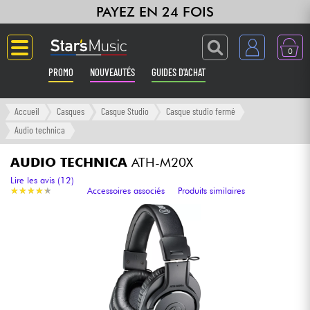
PAYEZ EN 24 FOIS
0
PROMO
NOUVEAUTÉS
GUIDES D'ACHAT
Langue
Accueil
Casques
Casque Studio
Casque studio fermé
Audio technica
Guitares & Basses
AUDIO TECHNICA
ATH-M20X
Amplis & Effets
Lire les avis (12)
★
★
★
★
★
★
★
★
★
★
Accessoires associés
Produits similaires
Claviers & Pianos
Synthés & Sampleurs
Home Studio