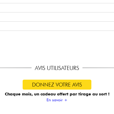
Set
brayable active/passive (18v via 2x piles 9v)
 Treble, Middle, Bass, Mini Toggle (Active / Passive )
Bass bridge
m Light Weight Open Gear
AVIS UTILISATEURS
DONNEZ VOTRE AVIS
Chaque mois, un cadeau offert
par tirage au sort !
En savoir +