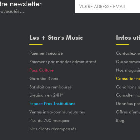
re newsletter
ouveautés...
Les + Star's Music
Infos ut
Paiement sécurisé
Contactez-n
Paiement par mandat administratif
Qui sommes
Pass Culture
Nos magasi
Garantie 3 ans
Consulter n
Satisfait ou remboursé
Conditions g
Livraison en 24H*
Consulter n
Espace Pros-Institutions
Données per
Ventes intra-communautaires
Offres d’emp
Plus de 700 marques
Blog
Nos clients récompensés