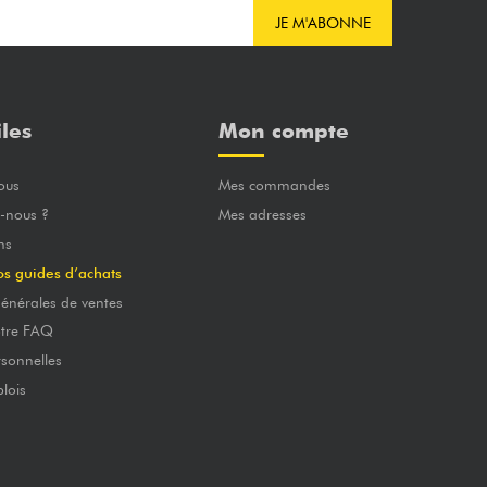
JE M'ABONNE
iles
Mon compte
ous
Mes commandes
-nous ?
Mes adresses
ns
os guides d’achats
énérales de ventes
otre FAQ
sonnelles
lois