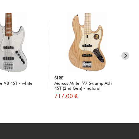
SIRE
SI
er V8 4ST - white
Marcus Miller V7 Swamp Ash
Ma
4ST (2nd Gen) - natural
5ST
717.00 €
70