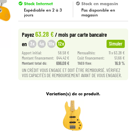
Stock Internet
Stock en magasin
Expédiable en 2 à 3
Pas disponible en
jours
magasin
63.28 €
Payez
/ mois
par carte bancaire
3x
4x
10x
12x
en
Simuler
Apport initial:
58.58 €
Mensualités:
11 x 63.28 €
Montant financement:
644.42 €
Coût financement:
51.66 €
Montant total dù:
696.08 €
TAEG fixe:
16.9 %
UN CRÉDIT VOUS ENGAGE ET DOIT ÊTRE REMBOURSÉ. VÉRIFIEZ
VOS CAPACITÉS DE REMBOURSEMENT AVANT DE VOUS ENGAGER.
Variation(s) de ce produit.