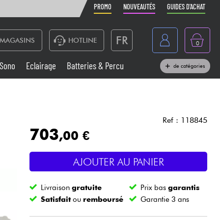
PROMO
NOUVEAUTÉS
GUIDES D'ACHAT
FR
MAGASINS
HOTLINE
0
Belgique
Sono
Eclairage
Batteries & Percu
de catégories
België
Claviers & Pianos
España
Casques
Deutschland
Ref : 118845
703
,00 €
Nederland
Sono
English
AJOUTER AU PANIER
Vents
Livraison
gratuite
Prix bas
garantis
Câbles & Access.
Satisfait
ou
remboursé
Garantie 3 ans