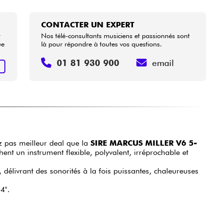
CONTACTER UN EXPERT
t
Nos télé-consultants musiciens et passionnés sont
ue
là pour répondre à toutes vos questions.
01 81 930 900
email
R
z pas meilleur deal que la
SIRE MARCUS MILLER V6 5-
nt un instrument flexible, polyvalent, irréprochable et
 délivrant des sonorités à la fois puissantes, chaleureuses
4".