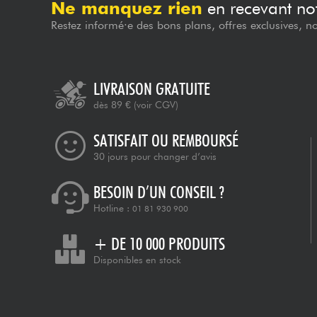
Ne manquez rien
en recevant not
Restez informé·e des bons plans, offres exclusives, n
LIVRAISON GRATUITE
dès 89 €
(voir CGV)
SATISFAIT OU REMBOURSÉ
30 jours pour changer d’avis
BESOIN D’UN CONSEIL ?
Hotline :
01 81 930 900
+ DE 10 000 PRODUITS
Disponibles en stock