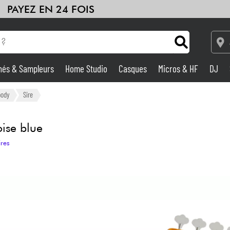
PAYEZ EN 24 FOIS
hés & Sampleurs
Home Studio
Casques
Micros & HF
DJ
Amplis & Effets
body
Sire
Home Studio
ise blue
ires
DJ
Batteries & Percu
Eveil Musical