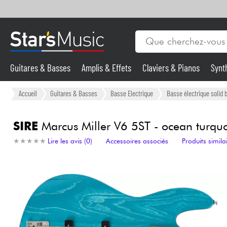
Guitares & Basses
Amplis & Effets
Claviers & Pianos
Synt
Vents
Guitares & Basses
Accueil
Guitares & Basses
Basse Electrique
Basse électrique solid 
Synthés & Sampleurs
SIRE
Marcus Miller V6 5ST - ocean turquo
★
★
★
★
★
★
★
★
★
★
Lire les avis (0)
Accessoires associés
Produits simila
Micros & HF
Eclairage
Violons & Quatuor