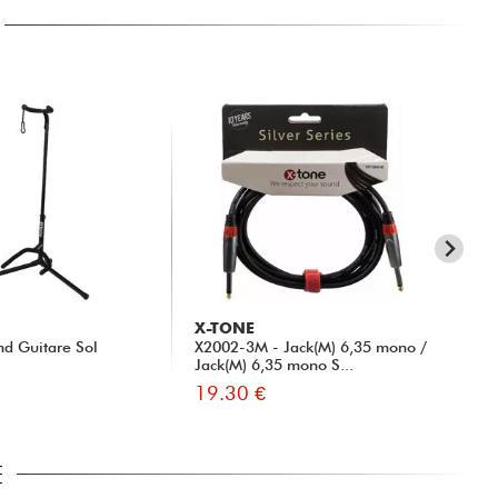
X-TONE
RT
nd Guitare Sol
X2002-3M - Jack(M) 6,35 mono /
TR
Jack(M) 6,35 mono S...
19.30 €
5.
E