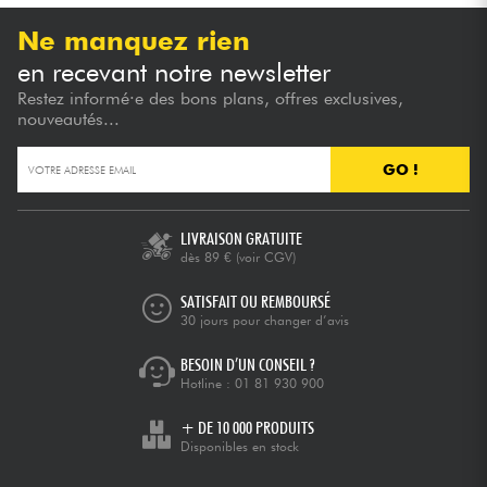
Ne manquez rien
en recevant notre newsletter
Restez informé·e des bons plans, offres exclusives,
nouveautés...
GO !
LIVRAISON GRATUITE
dès 89 €
(voir CGV)
SATISFAIT OU REMBOURSÉ
30 jours pour changer d’avis
BESOIN D’UN CONSEIL ?
Hotline :
01 81 930 900
+ DE 10 000 PRODUITS
Disponibles en stock