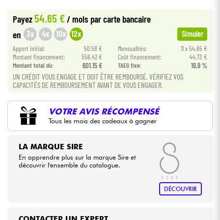
•
BASS MANIAC BY
Star
'
S
Music
54.65 €
Payez
/ mois
par carte bancaire
Câbles & Access.
3x
4x
10x
12x
en
Simuler
Apport initial:
50.58 €
Mensualités:
11 x 54.65 €
HiFi
Montant financement:
556.42 €
Coût financement:
44.73 €
Montant total dù:
601.15 €
TAEG fixe:
16.9 %
Packs
UN CRÉDIT VOUS ENGAGE ET DOIT ÊTRE REMBOURSÉ. VÉRIFIEZ VOS
CAPACITÉS DE REMBOURSEMENT AVANT DE VOUS ENGAGER.
Voir nos marques
VOTRE AVIS RÉCOMPENSÉ
Tous les mois des cadeaux à gagner
LA MARQUE SIRE
En apprendre plus sur la marque Sire et
découvrir l'ensemble du catalogue.
DÉCOUVRIR
CONTACTER UN EXPERT