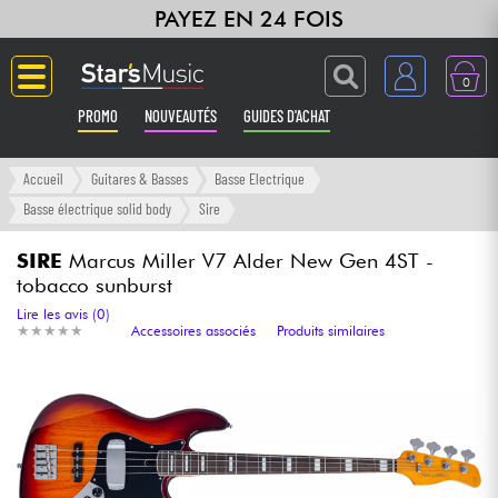
PAYEZ EN 24 FOIS
0
PROMO
NOUVEAUTÉS
GUIDES D'ACHAT
Langue
Accueil
Guitares & Basses
Basse Electrique
Basse électrique solid body
Sire
Guitares & Basses
SIRE
Marcus Miller V7 Alder New Gen 4ST -
tobacco sunburst
Amplis & Effets
Lire les avis (0)
★
★
★
★
★
★
★
★
★
★
Accessoires associés
Produits similaires
Claviers & Pianos
Synthés & Sampleurs
Home Studio