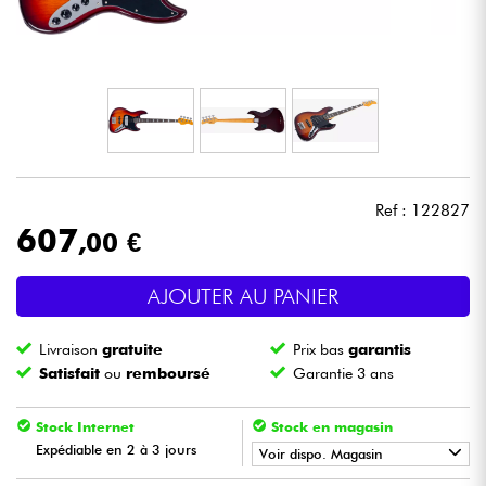
Casques
Micros & HF
DJ
Sono
Ref : 122827
607
,00 €
Eclairage
AJOUTER AU PANIER
Batteries & Percu
Livraison
gratuite
Prix bas
garantis
Vents
Satisfait
ou
remboursé
Garantie 3 ans
Violons & Quatuor
Stock Internet
Stock en magasin
Expédiable en 2 à 3 jours
Voir dispo. Magasin
Eveil Musical