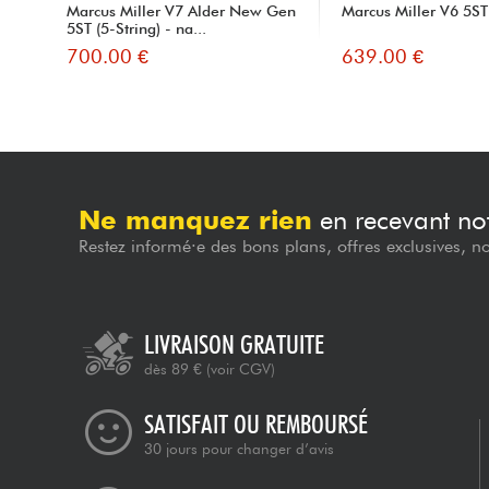
Marcus Miller V7 Alder New Gen
Marcus Miller V6 5ST
5ST (5-String) - na...
700.00 €
639.00 €
Ne manquez rien
en recevant not
Restez informé·e des bons plans, offres exclusives, n
LIVRAISON GRATUITE
dès 89 €
(voir CGV)
SATISFAIT OU REMBOURSÉ
30 jours pour changer d’avis