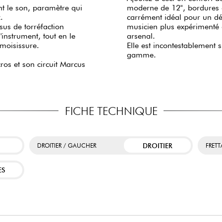
t le son, paramètre qui
moderne de 12", bordures d
x.
carrément idéal pour un dé
sus de torréfaction
musicien plus expérimenté 
l'instrument, tout en le
arsenal.
 moisissure.
Elle est incontestablement 
gamme.
ros et son circuit Marcus
FICHE TECHNIQUE
DROITIER
DROITIER / GAUCHER
FRET
ES