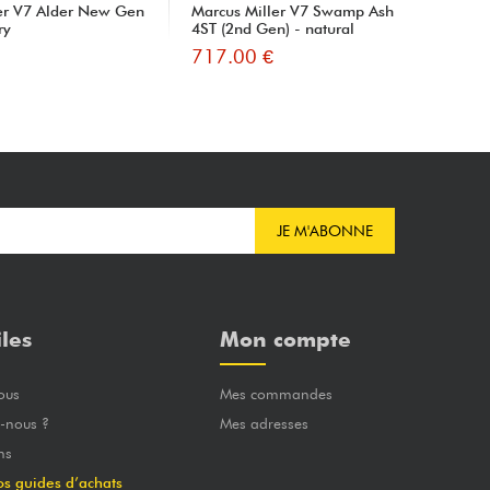
er V7 Alder New Gen
Marcus Miller V7 Swamp Ash
Mar
ry
4ST (2nd Gen) - natural
Str
717.00 €
67
JE M'ABONNE
iles
Mon compte
ous
Mes commandes
-nous ?
Mes adresses
ns
os guides d’achats