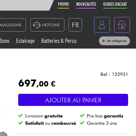
PROMO
NOUVEAUTÉS
GUIDES D'ACHAT
FR
MAGASINS
HOTLINE
0
Belgique
Sono
Eclairage
Batteries & Percu
de catégories
België
Claviers & Pianos
España
Casques
Deutschland
Ref : 122931
697
,00 €
Nederland
Sono
English
AJOUTER AU PANIER
Vents
Livraison
gratuite
Prix bas
garantis
Câbles & Access.
Satisfait
ou
remboursé
Garantie 3 ans