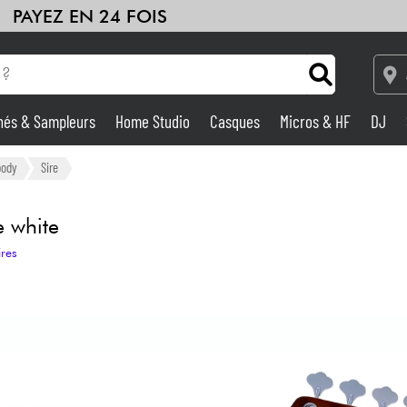
PAYEZ EN 24 FOIS
hés & Sampleurs
Home Studio
Casques
Micros & HF
DJ
Amplis & Effets
body
Sire
Home Studio
 white
ires
DJ
Batteries & Percu
Eveil Musical