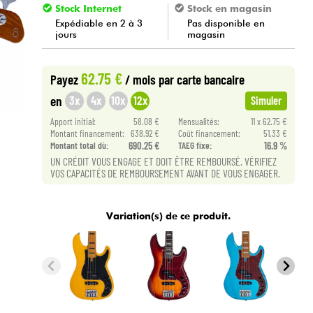
Stock Internet
Stock en magasin
Expédiable en 2 à 3
Pas disponible en
jours
magasin
62.75 €
Payez
/ mois
par carte bancaire
3x
4x
10x
12x
en
Simuler
Apport initial:
58.08 €
Mensualités:
11 x 62.75 €
Montant financement:
638.92 €
Coût financement:
51.33 €
Montant total dù:
690.25 €
TAEG fixe:
16.9 %
UN CRÉDIT VOUS ENGAGE ET DOIT ÊTRE REMBOURSÉ. VÉRIFIEZ
VOS CAPACITÉS DE REMBOURSEMENT AVANT DE VOUS ENGAGER.
Variation(s) de ce produit.