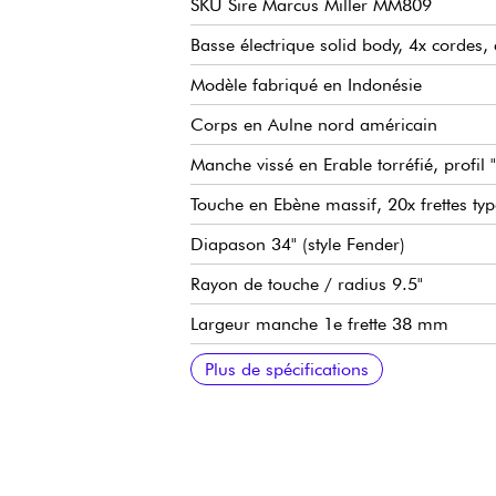
SKU Sire Marcus Miller MM809
Basse électrique solid body, 4x cordes, c
Modèle fabriqué en Indonésie
Corps en Aulne nord américain
Manche vissé en Erable torréfié, profil 
Touche en Ebène massif, 20x frettes t
Diapason 34" (style Fender)
Rayon de touche / radius 9.5"
Largeur manche 1e frette 38 mm
Micros Sire Super-PJ Revolution Pickup 
Sire Marcus Heritage-3 preamp, débraya
Volume
Tonalité (potentiomètre concentrique)
Balance micros
Aigus
Médiums / fréquence de médium (poten
Basse
Mini sélecteur (modes actif / passif)
Chevalet Sire Marcus Miller Modern-S 
Mécaniques Sire Premium Light Weigh
Sillet en os
Finition corps brillant
Finition manche satin
Plus de spécifications