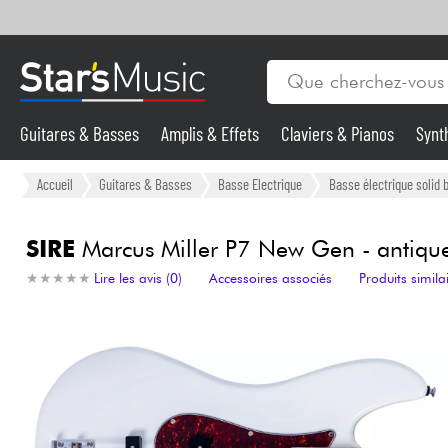
Guitares & Basses
Amplis & Effets
Claviers & Pianos
Synt
Vents
Guitares & Basses
Accueil
Guitares & Basses
Basse Electrique
Basse électrique solid 
Synthés & Sampleurs
SIRE
Marcus Miller P7 New Gen - antique
★
★
★
★
★
★
★
★
★
★
Lire les avis (0)
Accessoires associés
Produits simila
Micros & HF
Eclairage
Violons & Quatuor