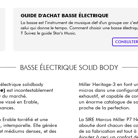
GUIDE D'ACHAT BASSE ÉLECTRIQUE
La basse est l’instrument de musique clef d'un groupe car c’es
celui qui donne le tempo. Comment choisir une basse électriq
? Suivez le guide Star's Music.
CONSULTE
BASSE ÉLECTRIQUE SOLID BODY
électrique solidbody
Miller Heritage-3 en font 
e)
est incontestablement
micros dans une configurat
s© du marché.
exhaustif, et capable de c
e vissé en Erable,
un énorme catalogue de son
mances.
proche de la perfection.
 Erable torréfié et une
La SIRE Marcus Miller P7 N
, intemporelle. Elle génère
aboutie dont chacun des co
et médiums denses, et des
de sa fabrication est tout 
Ajoutez à ceci un confort d