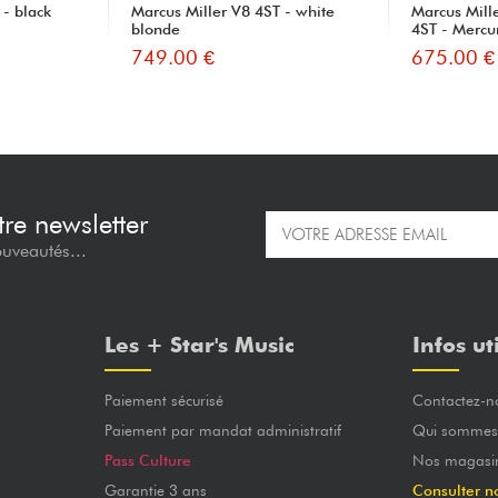
 - black
Marcus Miller V8 4ST - white
Marcus Mill
blonde
4ST - Mercu
749.00 €
675.00 €
re newsletter
ouveautés...
Les + Star's Music
Infos ut
Paiement sécurisé
Contactez-n
Paiement par mandat administratif
Qui sommes
Pass Culture
Nos magasi
Garantie 3 ans
Consulter n