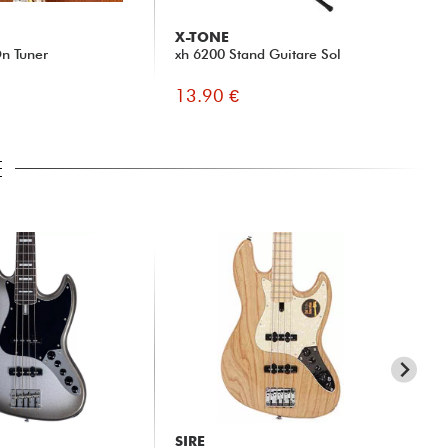
X-TONE
G
n Tuner
xh 6200 Stand Guitare Sol
Fas
13.90 €
9.
E
SIRE
SI