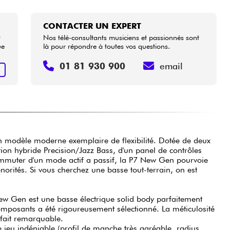
CONTACTER UN EXPERT
t
Nos télé-consultants musiciens et passionnés sont
ue
là pour répondre à toutes vos questions.
01 81 930 900
email
R
un modèle moderne exemplaire de flexibilité. Dotée de deux
ion hybride Precision/Jazz Bass, d'un panel de contrôles
ommuter d'un mode actif a passif, la P7 New Gen pourvoie
orités. Si vous cherchez une basse tout-terrain, on est
ew Gen est une basse électrique solid body parfaitement
mposants a été rigoureusement sélectionné. La méticulosité
à fait remarquable.
e jeu indéniable (profil de manche très agréable, radius