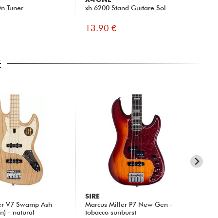
n Tuner
xh 6200 Stand Guitare Sol
Fas
13.90 €
9.
E
SIRE
SI
ler V7 Swamp Ash
Marcus Miller P7 New Gen -
Mar
n) - natural
tobacco sunburst
Da