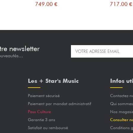
749.00 €
717.00 €
re newsletter
ouveautés...
Les + Star's Music
Infos ut
Paiement sécurisé
Contactez-n
Paiement par mandat administratif
Qui sommes
Pass Culture
Nos magasi
Garantie 3 ans
Consulter n
Satisfait ou remboursé
Conditions g