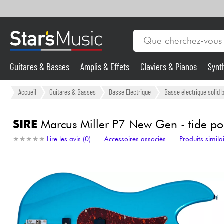
Guitares & Basses
Amplis & Effets
Claviers & Pianos
Synt
Vents
Guitares & Basses
Accueil
Guitares & Basses
Basse Electrique
Basse électrique solid 
Synthés & Sampleurs
SIRE
Marcus Miller P7 New Gen - tide po
★
★
★
★
★
★
★
★
★
★
Lire les avis (0)
Accessoires associés
Produits simila
Micros & HF
Eclairage
Violons & Quatuor