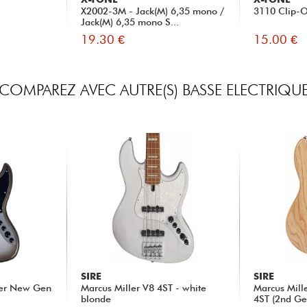
X2002-3M - Jack(M) 6,35 mono /
3110 Clip-O
Jack(M) 6,35 mono S...
19.30 €
15.00 €
COMPAREZ AVEC AUTRE(S) BASSE ELECTRIQU
SIRE
SIRE
der New Gen
Marcus Miller V8 4ST - white
Marcus Mil
blonde
4ST (2nd Ge