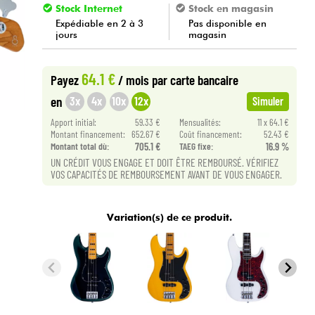
Stock Internet
Stock en magasin
Expédiable en 2 à 3
Pas disponible en
jours
magasin
64.1 €
Payez
/ mois
par carte bancaire
3x
4x
10x
12x
en
Simuler
Apport initial:
59.33 €
Mensualités:
11 x 64.1 €
Montant financement:
652.67 €
Coût financement:
52.43 €
Montant total dù:
705.1 €
TAEG fixe:
16.9 %
UN CRÉDIT VOUS ENGAGE ET DOIT ÊTRE REMBOURSÉ. VÉRIFIEZ
VOS CAPACITÉS DE REMBOURSEMENT AVANT DE VOUS ENGAGER.
Variation(s) de ce produit.