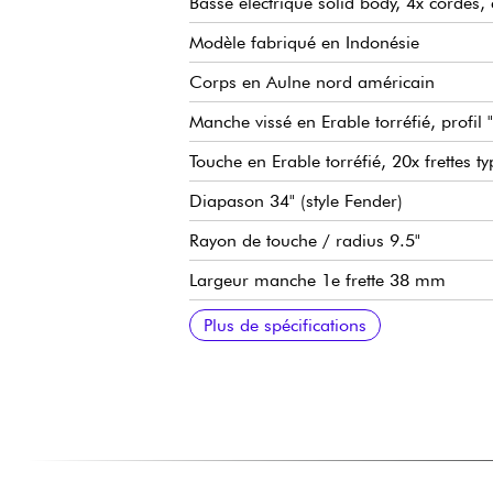
Basse électrique solid body, 4x cordes, c
Modèle fabriqué en Indonésie
Corps en Aulne nord américain
Manche vissé en Erable torréfié, profil 
Touche en Erable torréfié, 20x frettes 
Diapason 34" (style Fender)
Rayon de touche / radius 9.5"
Largeur manche 1e frette 38 mm
Micros Sire Super-PJ Revolution Pickup 
Sire Marcus Heritage-3 preamp, débraya
Volume
Tonalité (potentiomètre concentrique)
Balance micros
Aigus
Médiums / fréquence de médium (poten
Basse
Mini sélecteur (modes actif / passif)
Chevalet Sire Marcus Miller Modern-S 
Mécaniques Sire Premium Light Weigh
Sillet en os
Finition corps brillant
Finition manche satin
Plus de spécifications