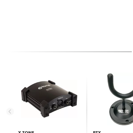
X-TONE
RTX