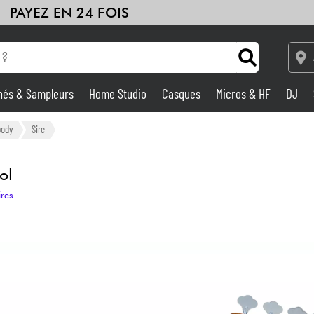
PAYEZ EN 24 FOIS
hés & Sampleurs
Home Studio
Casques
Micros & HF
DJ
Amplis & Effets
body
Sire
Home Studio
ol
ires
DJ
Batteries & Percu
Eveil Musical