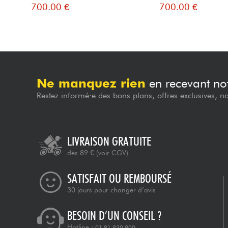
700.00 €
700.00 €
Ne manquez rien
en recevant not
Restez informé·e des bons plans, offres exclusives, n
LIVRAISON GRATUITE
dès 89 €
(voir CGV)
SATISFAIT OU REMBOURSÉ
30 jours pour changer d’avis
BESOIN D’UN CONSEIL ?
Hotline :
01 81 930 900