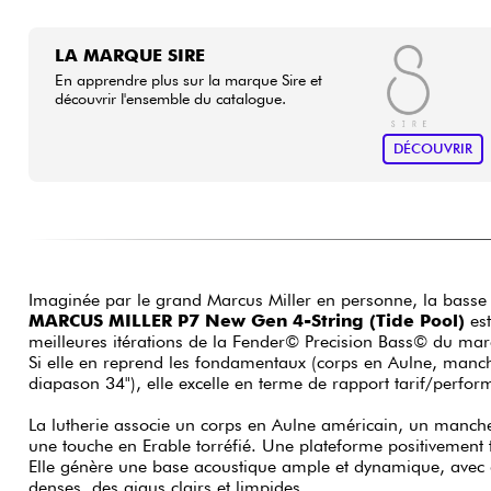
LA MARQUE SIRE
En apprendre plus sur la marque Sire et
découvrir l'ensemble du catalogue.
DÉCOUVRIR
Imaginée par le grand Marcus Miller en personne, la basse 
MARCUS MILLER P7 New Gen 4-String (Tide Pool)
est
meilleures itérations de la Fender© Precision Bass© du ma
Si elle en reprend les fondamentaux (corps en Aulne, manch
diapason 34"), elle excelle en terme de rapport tarif/perfor
La lutherie associe un corps en Aulne américain, un manche 
une touche en Erable torréfié. Une plateforme positivement t
Elle génère une base acoustique ample et dynamique, avec
denses, des aigus clairs et limpides.