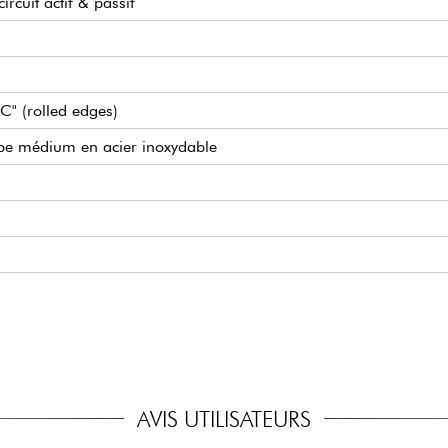
ircuit actif & passif
"C" (rolled edges)
type médium en acier inoxydable
set
ble active/passive (18v via 2x piles 9v)
tiomètre concentrique)
Bass
t Open Gear
AVIS UTILISATEURS