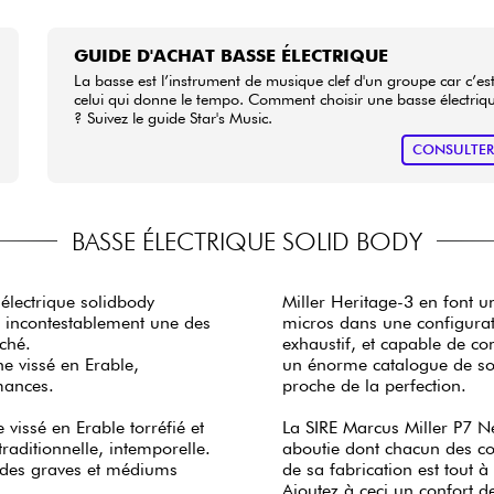
GUIDE D'ACHAT BASSE ÉLECTRIQUE
La basse est l’instrument de musique clef d'un groupe car c’es
celui qui donne le tempo. Comment choisir une basse électriq
? Suivez le guide Star's Music.
CONSULTE
BASSE ÉLECTRIQUE SOLID BODY
électrique solidbody
Miller Heritage-3 en font 
 incontestablement une des
micros dans une configurat
rché.
exhaustif, et capable de c
e vissé en Erable,
un énorme catalogue de son
mances.
proche de la perfection.
vissé en Erable torréfié et
La SIRE Marcus Miller P7 N
raditionnelle, intemporelle.
aboutie dont chacun des co
 des graves et médiums
de sa fabrication est tout 
Ajoutez à ceci un confort d