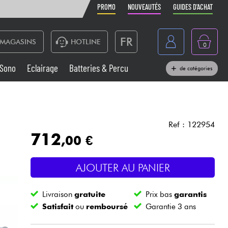
PROMO
NOUVEAUTÉS
GUIDES D'ACHAT
FR
MAGASINS
HOTLINE
0
Belgique
Sono
Eclairage
Batteries & Percu
de catégories
België
Claviers & Pianos
España
Casques
Deutschland
Ref : 122954
712
,00 €
Nederland
Sono
English
AJOUTER AU PANIER
Vents
Livraison
gratuite
Prix bas
garantis
Câbles & Access.
Satisfait
ou
remboursé
Garantie 3 ans