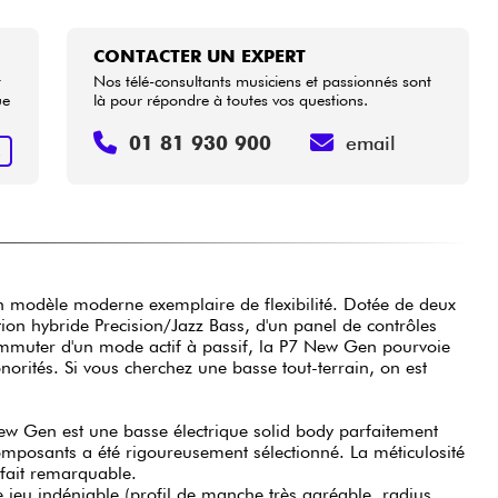
CONTACTER UN EXPERT
t
Nos télé-consultants musiciens et passionnés sont
ue
là pour répondre à toutes vos questions.
01 81 930 900
email
R
un modèle moderne exemplaire de flexibilité. Dotée de deux
ion hybride Precision/Jazz Bass, d'un panel de contrôles
ommuter d'un mode actif à passif, la P7 New Gen pourvoie
orités. Si vous cherchez une basse tout-terrain, on est
ew Gen est une basse électrique solid body parfaitement
mposants a été rigoureusement sélectionné. La méticulosité
à fait remarquable.
e jeu indéniable (profil de manche très agréable, radius