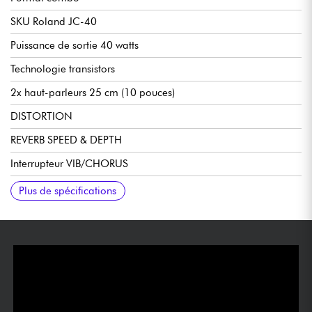
SKU Roland JC-40
Puissance de sortie 40 watts
Technologie transistors
2x haut-parleurs 25 cm (10 pouces)
DISTORTION
REVERB SPEED & DEPTH
Interrupteur VIB/CHORUS
Interrupteur EFFECT LOOP
Entrées INPUT L/MONO, R
Sorties LINE OUT L/MONO, R
Sortie PHONES stéréo
Entrées FOOT SWITCH (CHORUS VIBRATO, REVERB,
Envoi EFFECT LOOP SEND
Retour EFFECT LOOP RETURN L/MONO, R
Entrée AC IN
Options : Footswitch (BOSS FS-5L, FS-6, FS-7)
Largeur 592 x Profondeur 251 x Hauteur 436 mm
15.8 g / 34 lbs 14 oz
Plus de spécifications
DISTORTION)