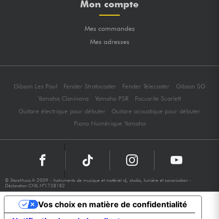
Mon compte
Mes commandes
Mes adresses
Gibson Les Paul
Fender Stratocaster
Fender Telecaster
Gibson SG
Yamaha Clavinova
Yamaha PSR
Focusrite Scarlett
Guitare électrique pour débuter
Guitare acoustique pour débuter
Piano Numérique Yamaha
© StarsMusic.fr 2009 - Instruments de musique et matériel dj, studio, lumière et sonorisation -
Déclaration CNIL N°1728182
Vos choix en matière de confidentialité