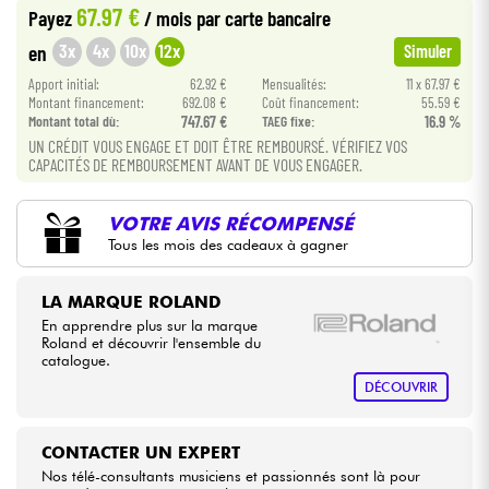
67.97 €
Payez
/ mois
par carte bancaire
•
Star
'
S
Music
BRUXELLES
3x
4x
10x
12x
en
Simuler
Câbles & Access.
•
Apport initial:
62.92 €
Mensualités:
11 x 67.97 €
Star
'
S
Music
LYON
Montant financement:
692.08 €
Coût financement:
55.59 €
HiFi
Montant total dù:
747.67 €
TAEG fixe:
16.9 %
•
Star
'
S
Music
PARIS
UN CRÉDIT VOUS ENGAGE ET DOIT ÊTRE REMBOURSÉ. VÉRIFIEZ VOS
CAPACITÉS DE REMBOURSEMENT AVANT DE VOUS ENGAGER.
Packs
Voir nos marques
VOTRE AVIS RÉCOMPENSÉ
Tous les mois des cadeaux à gagner
LA MARQUE ROLAND
En apprendre plus sur la marque
Roland et découvrir l'ensemble du
catalogue.
DÉCOUVRIR
CONTACTER UN EXPERT
Nos télé-consultants musiciens et passionnés sont là pour