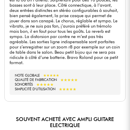
basses sont à leur place. Côté connectique, à l’avant,
deux entrées distinctes en stéréo configurables à souhait,
bien pensé également, la prise casque qui permet de
jouer dans son canapé. Le chorus, réglable et sympa. Le
vibrato, je ne suis pas fan, j’aurais préféré un trémolo
mais bon, il en faut pour tous les goûts. La reverb est
sympa. La distorsion par contre ne m’est pas très
agréable. Les sorties ligne indispensable sont parfaites
pour s’enregistrer sur un zoom r8 par exemple sur un coin
de table dans le salon. Beau petit bijou qui ne sera pas
ridicule à côté d’une batterie. Bravo Roland pour ce petit
format.
NOTE GLOBALE
★
★
★
★
★
★
★
★
★
★
★
★
★
★
★
★
★
★
★
★
QUALITÉ DE FABRICATION
★
★
★
★
★
★
★
★
★
★
SONORITÉS
★
★
★
★
★
★
★
★
★
★
SIMPLICITÉ D'UTILISATION
SOUVENT ACHETÉ AVEC AMPLI GUITARE
ELECTRIQUE