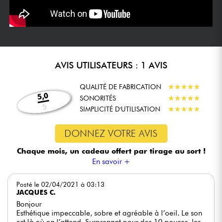
AVIS UTILISATEURS : 1 AVIS
QUALITÉ DE FABRICATION
★
★
★
★
★
★
★
★
★
★
5,0
SONORITÉS
★
★
★
★
★
★
★
★
★
★
5
SIMPLICITÉ D'UTILISATION
★
★
★
★
★
★
★
★
★
★
DONNEZ VOTRE AVIS
Chaque mois, un cadeau offert
par tirage au sort !
En savoir +
Posté le 02/04/2021 à 03:13
JACQUES C.
Bonjour
Esthétique impeccable, sobre et agréable à l’oeil. Le son
est là où on l’attend. Surprenant pour des 10 pouces, les