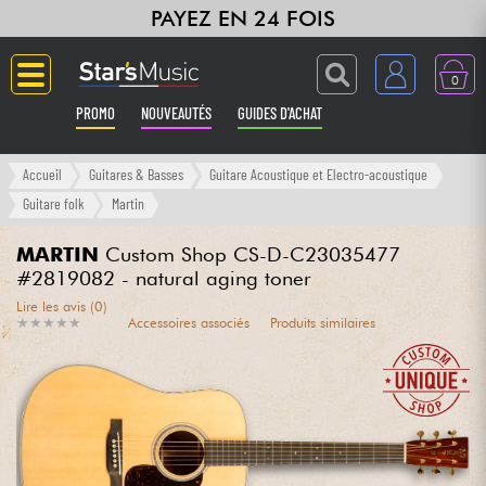
PAYEZ EN 24 FOIS
0
PROMO
NOUVEAUTÉS
GUIDES D'ACHAT
Langue
Accueil
Guitares & Basses
Guitare Acoustique et Electro-acoustique
Guitare folk
Martin
Guitares & Basses
MARTIN
Custom Shop CS-D-C23035477
#2819082 - natural aging toner
Amplis & Effets
Lire les avis (0)
★
★
★
★
★
★
★
★
★
★
Accessoires associés
Produits similaires
Claviers & Pianos
Synthés & Sampleurs
Home Studio