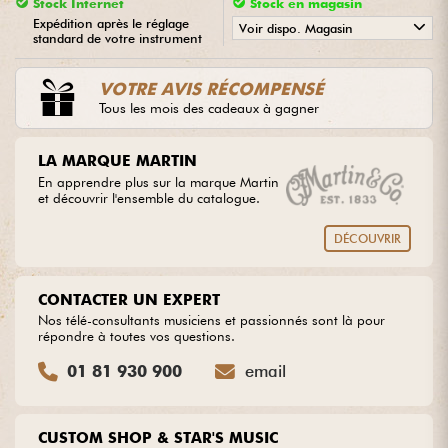
Stock Internet
Stock en magasin
Expédition après le réglage
Voir dispo. Magasin
standard de votre instrument
Câbles & Access.
•
Star
'
S
Music
LYON
VOTRE AVIS RÉCOMPENSÉ
HiFi
Tous les mois des cadeaux à gagner
Packs
LA MARQUE MARTIN
En apprendre plus sur la marque Martin
et découvrir l'ensemble du catalogue.
Voir nos marques
DÉCOUVRIR
CONTACTER UN EXPERT
Nos télé-consultants musiciens et passionnés sont là pour
répondre à toutes vos questions.
01 81 930 900
email
CUSTOM SHOP & STAR'S MUSIC