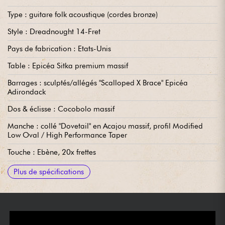
Type : guitare folk acoustique (cordes bronze)
Style : Dreadnought 14-Fret
Pays de fabrication : Etats-Unis
Table : Epicéa Sitka premium massif
Barrages : sculptés/allégés "Scalloped X Brace" Epicéa
Adirondack
Dos & éclisse : Cocobolo massif
Manche : collé "Dovetail" en Acajou massif, profil Modified
Low Oval / High Performance Taper
Touche : Ebène, 20x frettes
Diapason : 25.4"
Radius : 16"
Largeur manche 1e frette : 1.3/4''' ~ 4,445 cm
Largeur manche 12e frette : 2.1/8'' ~ 5,40 cm
Chevalet : Ebène
Mécaniques : Grover Gold V97-18GA StaTite 18:1 Vintage
Vendue avec : étui Martin
Plus de spécifications
Button