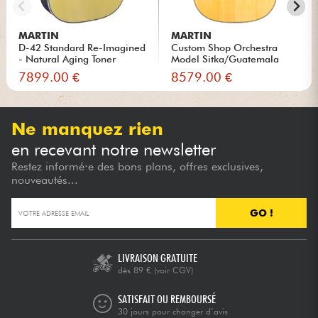
MARTIN
MARTIN
D-42 Standard Re-Imagined
Custom Shop Orchestra
- Natural Aging Toner
Model Sitka/Guatemala
#27368...
7899.00 €
8579.00 €
Ne manquez rien
en recevant notre newsletter
Restez informé·e des bons plans, offres exclusives,
nouveautés...
GO !
LIVRAISON GRATUITE
dès 89 €
(voir CGV)
SATISFAIT OU REMBOURSÉ
30 jours pour changer d’avis