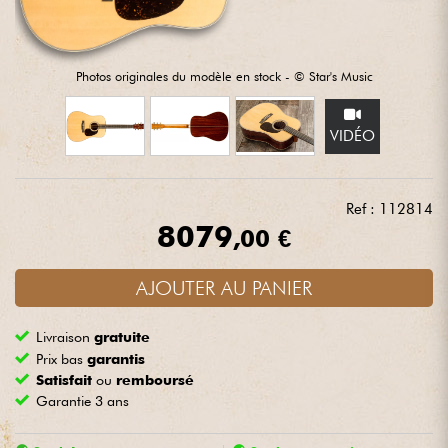
Casques
Micros & HF
Photos originales du modèle en stock - © Star's Music
DJ
VIDÉO
Sono
Ref : 112814
8079
Eclairage
,00 €
Batteries & Percu
AJOUTER AU PANIER
Livraison
gratuite
Vents
Prix bas
garantis
Satisfait
ou
remboursé
Violons & Quatuor
Garantie 3 ans
Eveil Musical