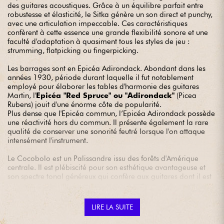
des guitares acoustiques. Grâce à un équilibre parfait entre
robustesse et élasticité, le Sitka génère un son direct et punchy,
avec une articulation impeccable. Ces caractéristiques
confèrent à cette essence une grande flexibilité sonore et une
faculté d'adaptation à quasiment tous les styles de jeu :
strumming, flatpicking ou fingerpicking.
Les barrages sont en Epicéa Adirondack. Abondant dans les
années 1930, période durant laquelle il fut notablement
employé pour élaborer les tables d'harmonie des guitares
Martin, l'
Epicéa "Red Spruce" ou "Adirondack"
(Picea
Rubens) jouit d'une énorme côte de popularité.
Plus dense que l'Epicéa commun, l’Epicéa Adirondack possède
une réactivité hors du commun. Il présente également la rare
qualité de conserver une sonorité feutré lorsque l'on attaque
intensément l'instrument.
Le Cocobolo est un Palissandre issu des forêts d'Amérique
centrale. Il est plébiscité pour son esthétique avantageuse et
son spectre tonal généreux qui confère aux guitares dont il est
constitué une remarquable flexibilité sonore et stylistique.
LIRE LA SUITE