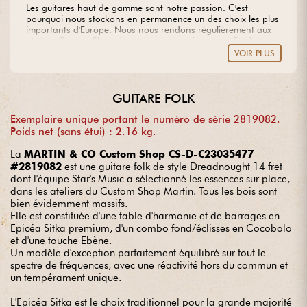
Les guitares haut de gamme sont notre passion. C'est
pourquoi nous stockons en permanence un des choix les plus
importants d'Europe. Nous nous rendons régulièrement aux
ateliers Custom Shop des marques prestigieuses afin d'y
sélectionner les plus belles pièces de bois disponibles, à partir
VOIR PLUS
desquelles nous créons nos propres modèles. Vous rêvez
d'une guitare hors du commun ? Confiez-nous votre projet en
toute sérénité.
GUITARE FOLK
Exemplaire unique portant le numéro de série 2819082.
Poids net (sans étui) : 2.16 kg.
La
MARTIN & CO Custom Shop CS-D-C23035477
#2819082
est une guitare folk de style Dreadnought 14 fret
dont l'équipe Star's Music a sélectionné les essences sur place,
dans les ateliers du Custom Shop Martin. Tous les bois sont
bien évidemment massifs.
Elle est constituée d'une table d'harmonie et de barrages en
Epicéa Sitka premium, d'un combo fond/éclisses en Cocobolo
et d'une touche Ebène.
Un modèle d'exception parfaitement équilibré sur tout le
spectre de fréquences, avec une réactivité hors du commun et
un tempérament unique.
L'Epicéa Sitka est le choix traditionnel pour la grande majorité