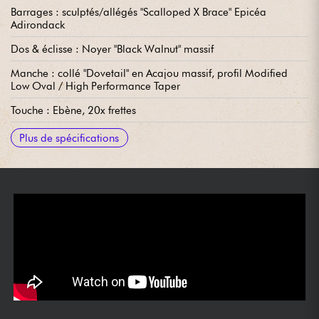
Barrages : sculptés/allégés "Scalloped X Brace" Epicéa
Adirondack
Dos & éclisse : Noyer "Black Walnut" massif
Manche : collé "Dovetail" en Acajou massif, profil Modified
Low Oval / High Performance Taper
Touche : Ebène, 20x frettes
Diapason : 24.9"
Radius : 16"
Largeur manche 1e frette : 1.3/4''' ~ 4,445 cm
Largeur manche 12e frette : 2.1/8'' ~ 5,40 cm
Chevalet : Ebène
Mécaniques : Grover Gold V97-18GA StaTite 18:1 Vintage
Vendue avec : étui Martin
Plus de spécifications
Button