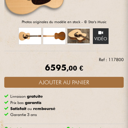
Casques
Micros & HF
Photos originales du modèle en stock - © Star's Music
DJ
VIDÉO
Sono
Ref : 117800
6595
Eclairage
,00 €
Batteries & Percu
AJOUTER AU PANIER
Livraison
gratuite
Vents
Prix bas
garantis
Satisfait
ou
remboursé
Violons & Quatuor
Garantie 3 ans
Eveil Musical