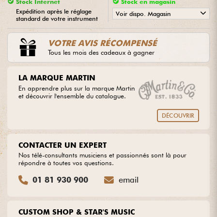
Stock Internet
Stock en magasin
Expédition après le réglage
Voir dispo. Magasin
standard de votre instrument
Câbles & Access.
•
ACOUSTIC BY
Star
'
S
Music
VOTRE AVIS RÉCOMPENSÉ
HiFi
Tous les mois des cadeaux à gagner
Packs
LA MARQUE MARTIN
En apprendre plus sur la marque Martin
et découvrir l'ensemble du catalogue.
Voir nos marques
DÉCOUVRIR
CONTACTER UN EXPERT
Nos télé-consultants musiciens et passionnés sont là pour
répondre à toutes vos questions.
01 81 930 900
email
CUSTOM SHOP & STAR'S MUSIC