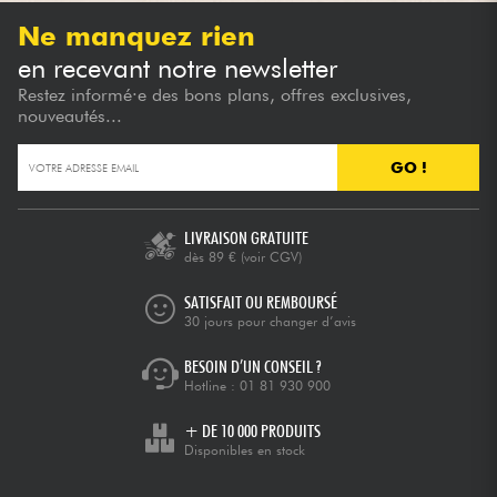
Ne manquez rien
en recevant notre newsletter
Restez informé·e des bons plans, offres exclusives,
nouveautés...
GO !
LIVRAISON GRATUITE
dès 89 €
(voir CGV)
SATISFAIT OU REMBOURSÉ
30 jours pour changer d’avis
BESOIN D’UN CONSEIL ?
Hotline :
01 81 930 900
+ DE 10 000 PRODUITS
Disponibles en stock