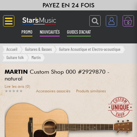
PAYEZ EN 24 FOIS
0
PROMO
NOUVEAUTÉS
GUIDES D'ACHAT
Langue
Accueil
Guitares & Basses
Guitare Acoustique et Electro-acoustique
Guitare folk
Martin
Guitares & Basses
MARTIN
Custom Shop 000 #2929870 -
natural
Amplis & Effets
Lire les avis (0)
★
★
★
★
★
★
★
★
★
★
Accessoires associés
Produits similaires
Claviers & Pianos
Synthés & Sampleurs
Home Studio