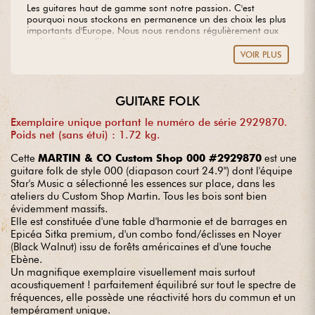
Les guitares haut de gamme sont notre passion. C'est
pourquoi nous stockons en permanence un des choix les plus
importants d'Europe. Nous nous rendons régulièrement aux
ateliers Custom Shop des marques prestigieuses afin d'y
sélectionner les plus belles pièces de bois disponibles, à partir
VOIR PLUS
desquelles nous créons nos propres modèles. Vous rêvez
d'une guitare hors du commun ? Confiez-nous votre projet en
toute sérénité.
GUITARE FOLK
Exemplaire unique portant le numéro de série 2929870.
Poids net (sans étui) : 1.72 kg.
Cette
MARTIN & CO Custom Shop 000 #2929870
est une
guitare folk de style 000 (diapason court 24.9") dont l'équipe
Star's Music a sélectionné les essences sur place, dans les
ateliers du Custom Shop Martin. Tous les bois sont bien
évidemment massifs.
Elle est constituée d'une table d'harmonie et de barrages en
Epicéa Sitka premium, d'un combo fond/éclisses en Noyer
(Black Walnut) issu de forêts américaines et d'une touche
Ebène.
Un magnifique exemplaire visuellement mais surtout
acoustiquement ! parfaitement équilibré sur tout le spectre de
fréquences, elle possède une réactivité hors du commun et un
tempérament unique.