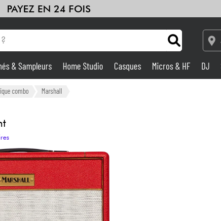
PAYEZ EN 24 FOIS
hés & Sampleurs
Home Studio
Casques
Micros & HF
DJ
Amplis & Effets
trique combo
Marshall
Home Studio
t
ires
DJ
Batteries & Percu
Eveil Musical