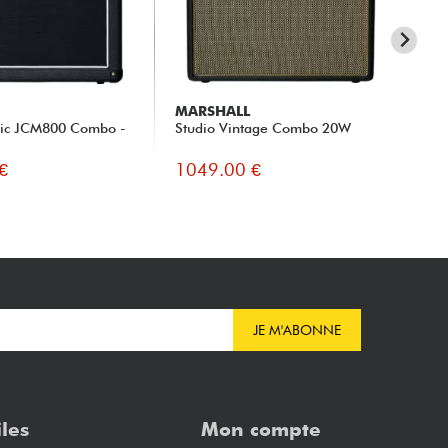
MARSHALL
MA
sic JCM800 Combo -
Studio Vintage Combo 20W
ST
€
1049.00 €
10
JE M'ABONNE
iles
Mon compte