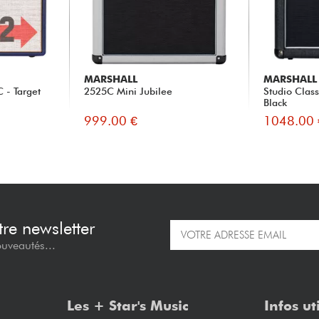
MARSHALL
MARSHALL
 - Target
2525C Mini Jubilee
Studio Clas
Black
999.00 €
1048.00 
re newsletter
ouveautés...
Les + Star's Music
Infos ut