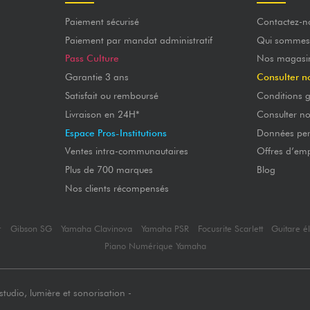
Paiement sécurisé
Contactez-n
Paiement par mandat administratif
Qui sommes
Pass Culture
Nos magasi
Garantie 3 ans
Consulter n
Satisfait ou remboursé
Conditions g
Livraison en 24H*
Consulter n
Espace Pros-Institutions
Données per
Ventes intra-communautaires
Offres d’emp
Plus de 700 marques
Blog
Nos clients récompensés
r
Gibson SG
Yamaha Clavinova
Yamaha PSR
Focusrite Scarlett
Guitare é
Piano Numérique Yamaha
tudio, lumière et sonorisation -