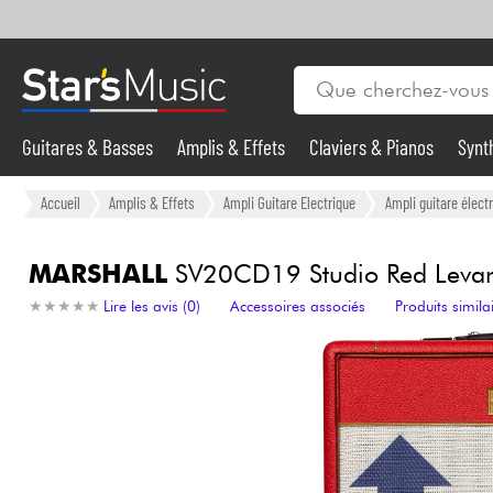
Guitares & Basses
Amplis & Effets
Claviers & Pianos
Synt
Vents
Guitares & Basses
Accueil
Amplis & Effets
Ampli Guitare Electrique
Ampli guitare élec
Synthés & Sampleurs
MARSHALL
SV20CD19 Studio Red Levan
★
★
★
★
★
★
★
★
★
★
Lire les avis (0)
Accessoires associés
Produits simila
Micros & HF
Eclairage
Violons & Quatuor