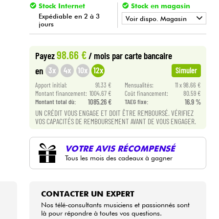
Stock Internet
Stock en magasin
Expédiable en 2 à 3
Voir dispo. Magasin
jours
•
Star
'
S
Music
BORDEAUX
98.66 €
Payez
/ mois
par carte bancaire
•
Star
'
S
Music
BRUXELLES
3x
4x
10x
12x
en
Simuler
Apport initial:
91.33 €
Mensualités:
11 x 98.66 €
Montant financement:
1004.67 €
Coût financement:
80.59 €
Montant total dù:
1085.26 €
TAEG fixe:
16.9 %
UN CRÉDIT VOUS ENGAGE ET DOIT ÊTRE REMBOURSÉ. VÉRIFIEZ
VOS CAPACITÉS DE REMBOURSEMENT AVANT DE VOUS ENGAGER.
VOTRE AVIS RÉCOMPENSÉ
Tous les mois des cadeaux à gagner
CONTACTER UN EXPERT
Nos télé-consultants musiciens et passionnés sont
là pour répondre à toutes vos questions.