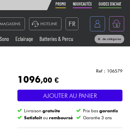
PROMO
NOUVEAUTÉS
GUIDES D'ACHAT
FR
MAGASINS
HOTLINE
0
Belgique
Sono
Eclairage
Batteries & Percu
de catégories
België
Claviers & Pianos
España
Casques
Deutschland
Ref : 106579
1096
,00 €
Nederland
Sono
English
AJOUTER AU PANIER
Vents
Livraison
gratuite
Prix bas
garantis
Câbles & Access.
Satisfait
ou
remboursé
Garantie 3 ans