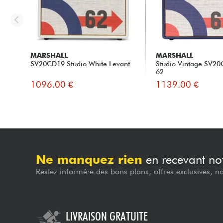
MARSHALL
MARSHALL
SV20CD19 Studio White Levant
Studio Vintage SV20C
62
1096.00 €
1139.00 €
Ne manquez rien
en recevant not
Restez informé·e des bons plans, offres exclusives, n
LIVRAISON GRATUITE