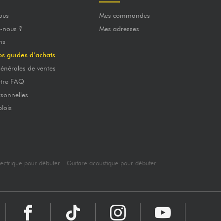
ous
Mes commandes
-nous ?
Mes adresses
ns
os guides d’achats
énérales de ventes
otre FAQ
sonnelles
lois
lectrique pour débuter
Guitare acoustique pour débuter