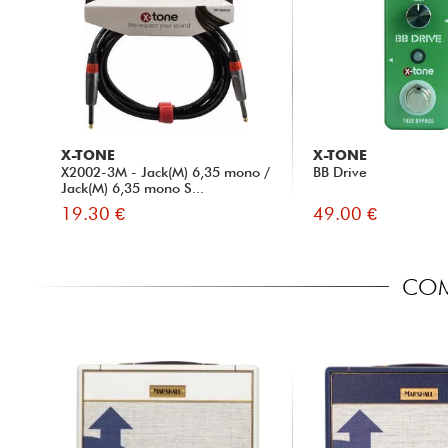
X-TONE
X-TONE
X2002-3M - Jack(M) 6,35 mono /
BB Drive
Jack(M) 6,35 mono S...
19.30 €
49.00 €
COMP