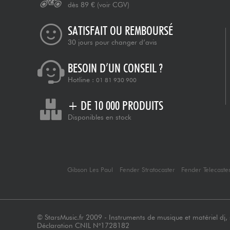
dès 89 €
(voir CGV)
SATISFAIT OU REMBOURSÉ
30 jours pour changer d’avis
BESOIN D’UN CONSEIL ?
Hotline :
01 81 930 900
+ DE 10 000 PRODUITS
Disponibles en stock
Gibson Les Paul
Fender Stratocaster
Fender Telecaste
© StarsMusic.fr 2009 - Instruments de musique et matériel dj, s
Déclaration CNIL N°1728182