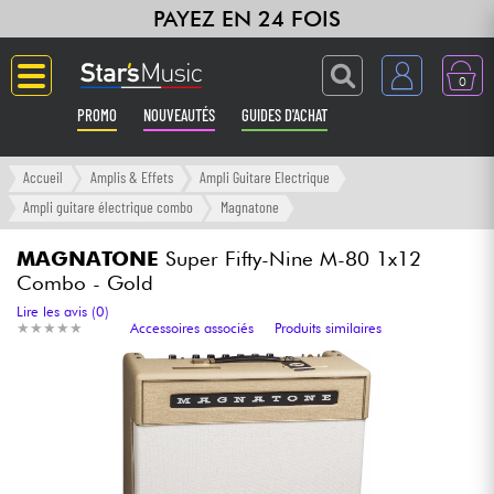
PAYEZ EN 24 FOIS
0
PROMO
NOUVEAUTÉS
GUIDES D'ACHAT
Langue
Accueil
Amplis & Effets
Ampli Guitare Electrique
Ampli guitare électrique combo
Magnatone
Guitares & Basses
MAGNATONE
Super Fifty-Nine M-80 1x12
Combo - Gold
Amplis & Effets
Lire les avis (0)
★
★
★
★
★
★
★
★
★
★
Accessoires associés
Produits similaires
Claviers & Pianos
Synthés & Sampleurs
Home Studio