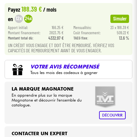
188.39 €
Payez
/ mois
Câbles & Access.
12x
24x
en
Simuler
Apport initial:
166.25 €
Mensualités:
23 x 188.39 €
HiFi
Montant financement:
3823.75 €
Coût financement:
509.22 €
Montant total dù:
4332.97 €
TAEG fixe:
13.6 %
UN CRÉDIT VOUS ENGAGE ET DOIT ÊTRE REMBOURSÉ. VÉRIFIEZ VOS
Packs
CAPACITÉS DE REMBOURSEMENT AVANT DE VOUS ENGAGER.
Voir nos marques
VOTRE AVIS RÉCOMPENSÉ
Tous les mois des cadeaux à gagner
LA MARQUE MAGNATONE
En apprendre plus sur la marque
Magnatone et découvrir l'ensemble du
catalogue.
DÉCOUVRIR
CONTACTER UN EXPERT