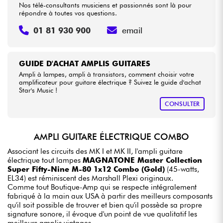
Nos télé-consultants musiciens et passionnés sont là pour
répondre à toutes vos questions.
01 81 930 900
email
GUIDE D'ACHAT AMPLIS GUITARES
Ampli à lampes, ampli à transistors, comment choisir votre
amplificateur pour guitare électrique ? Suivez le guide d'achat
Star's Music !
CONSULTER
AMPLI GUITARE ÉLECTRIQUE COMBO
Associant les circuits des MK I et MK II, l'ampli guitare
électrique tout lampes
MAGNATONE Master Collection
Super Fifty-Nine M-80 1x12 Combo (Gold)
(45-watts,
EL34) est réminiscent des Marshall Plexi originaux.
Comme tout Boutique-Amp qui se respecte intégralement
fabriqué à la main aux USA à partir des meilleurs composants
qu'il soit possible de trouver et bien qu'il possède sa propre
signature sonore, il évoque d'un point de vue qualitatif les