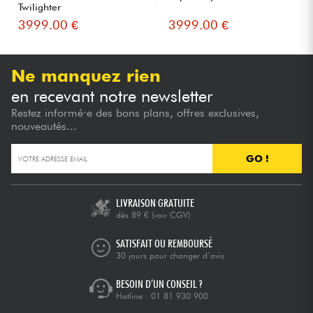
Twilighter
3999.00 €
3999.00 €
Ne manquez rien
en recevant notre newsletter
Restez informé·e des bons plans, offres exclusives,
nouveautés...
GO !
LIVRAISON GRATUITE
dès 89 €
(voir CGV)
SATISFAIT OU REMBOURSÉ
30 jours pour changer d’avis
BESOIN D’UN CONSEIL ?
Hotline :
01 81 930 900