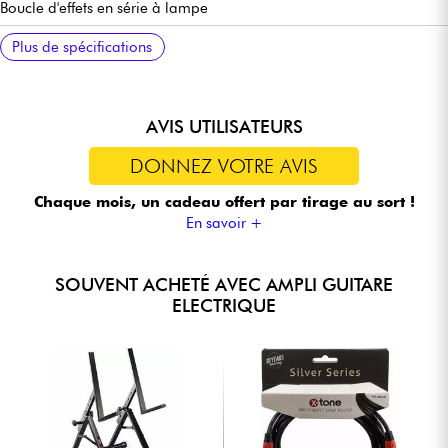
Boucle d'effets en série à lampe
Sélecteur d'impédance 4/8/16 ohms
2x sorties HP
24.49 kg
Housse de protection et pédalier de contrôle Hi/Lo Gain inclus
Manuel en anglais :
Plus de spécifications
https://magnatoneusa.com/app/uploads/2018/02/Super59M80_
AVIS UTILISATEURS
DONNEZ VOTRE AVIS
Chaque mois, un cadeau offert
par tirage au sort !
En savoir +
SOUVENT ACHETÉ AVEC AMPLI GUITARE
ELECTRIQUE