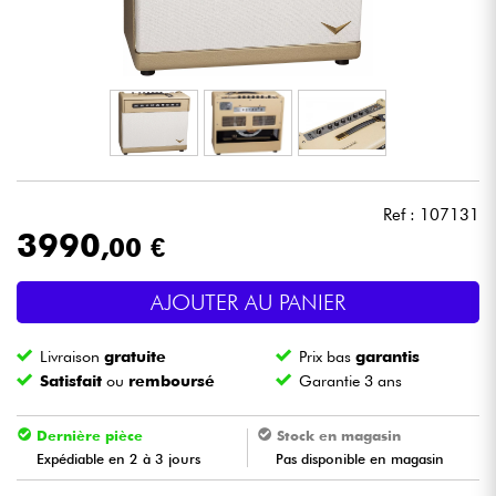
Casques
Micros & HF
DJ
Sono
Ref : 107131
3990
,00 €
Eclairage
AJOUTER AU PANIER
Batteries & Percu
Livraison
gratuite
Prix bas
garantis
Vents
Satisfait
ou
remboursé
Garantie 3 ans
Violons & Quatuor
Dernière pièce
Stock en magasin
Expédiable en 2 à 3 jours
Pas disponible en magasin
Eveil Musical