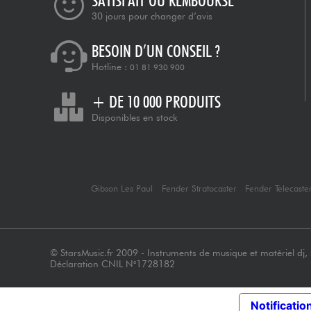
SATISFAIT OU REMBOURSÉ
30 jours pour changer d’avis
BESOIN D’UN CONSEIL ?
Hotline :
01 81 930 900
+ DE 10 000 PRODUITS
Disponibles en stock
Gibson Les Paul
Fender Stratocaster
Fender Telecaste
© StarsMusic.fr 2009 - Instruments de musique et matériel dj, s
Déclaration CNIL N°1728182
Notification