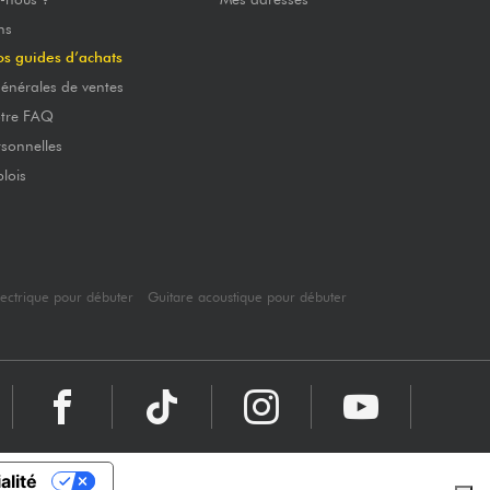
ns
os guides d’achats
énérales de ventes
otre FAQ
sonnelles
lois
lectrique pour débuter
Guitare acoustique pour débuter
alité