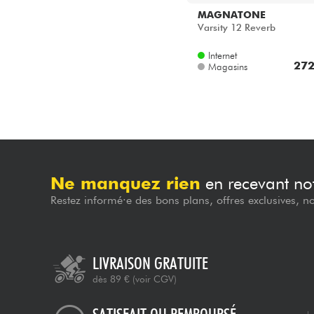
MAGNATONE
Varsity 12 Reverb
Internet
272
Magasins
Ne manquez rien
en recevant not
Restez informé·e des bons plans, offres exclusives, n
LIVRAISON GRATUITE
dès 89 €
(voir CGV)