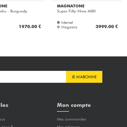
ONE
MAGNATONE
udio - Burgundy
Super Fifty-Nine M80
Internet
1970.00 €
3999.00 €
Magasins
JE M'ABONNE
iles
Mon compte
ous
Mes commandes
-nous ?
Mes adresses