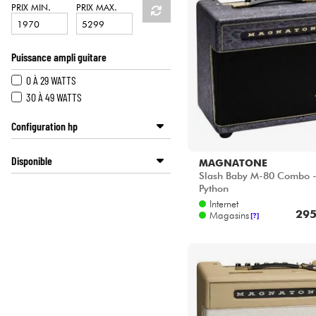
HiFi
PRIX MIN.
PRIX MAX.
Puissance ampli guitare
0 À 29 WATTS
30 À 49 WATTS
Configuration hp
1X8
Disponible
MAGNATONE
1X10
Slash Baby M-80 Combo -
1X12
Disponible en ligne
Python
2X10
Star's Music Bruxelles
Internet
295
Magasins
2X12
Star's Music Lille
[?]
Star's Music Lyon
Star's Music Paris