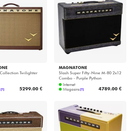
ONE
MAGNATONE
 Collection Twilighter
Slash Super Fifty-Nine M-80 2x12
Combo - Purple Python
Internet
5299.00 €
4789.00 €
Magasins
[?]
[?]