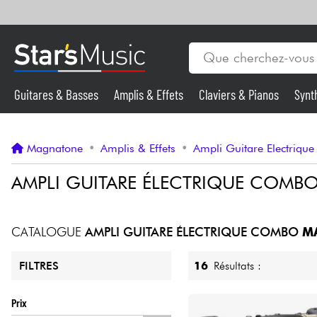
Guitares & Basses
Amplis & Effets
Claviers & Pianos
Synt
Vents
Guitares & Basses
Magnatone
•
Amplis & Effets
•
Ampli Guitare Electrique
Synthés & Sampleurs
AMPLI GUITARE ÉLECTRIQUE COMB
Micros & HF
CATALOGUE
AMPLI GUITARE ÉLECTRIQUE COMBO
M
Eclairage
16
Résultats :
FILTRES
Violons & Quatuor
Prix