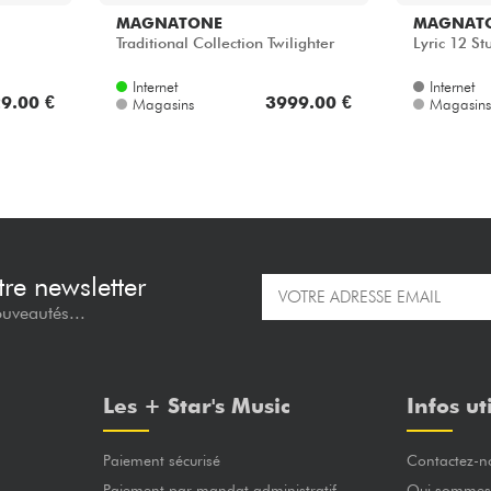
MAGNATONE
MAGNAT
Traditional Collection Twilighter
Lyric 12 St
Internet
Internet
9.00 €
3999.00 €
Magasins
Magasins
re newsletter
ouveautés...
Les + Star's Music
Infos ut
Paiement sécurisé
Contactez-n
Paiement par mandat administratif
Qui sommes