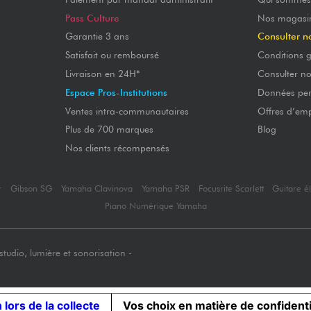
Pass Culture
Nos magasi
Garantie 3 ans
Consulter n
Satisfait ou remboursé
Conditions g
Livraison en 24H*
Consulter n
Espace Pros-Institutions
Données per
Ventes intra-communautaires
Offres d’emp
Plus de 700 marques
Blog
Nos clients récompensés
r
Gibson SG
Yamaha Clavinova
Yamaha PSR
Focusrite Scarlett
Guitare é
Piano Numérique Yamaha
tudio, lumière et sonorisation -
 lors de la collecte
Vos choix en matière de confidenti