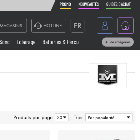
PROMO
NOUVEAUTÉS
GUIDES D'ACHAT
FR
MAGASINS
HOTLINE
0
Belgique
Sono
Eclairage
Batteries & Percu
de catégories
België
Claviers & Pianos
España
Casques
Deutschland
Nederland
Sono
English
Vents
Produits par page
Trier
Câbles & Access.