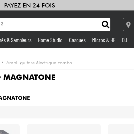
PAYEZ EN 24 FOIS
hés & Sampleurs
Home Studio
Casques
Micros & HF
DJ
Amplis & Effets
•
Ampli guitare électrique combo
Home Studio
O
MAGNATONE
DJ
AGNATONE
Batteries & Percu
Eveil Musical