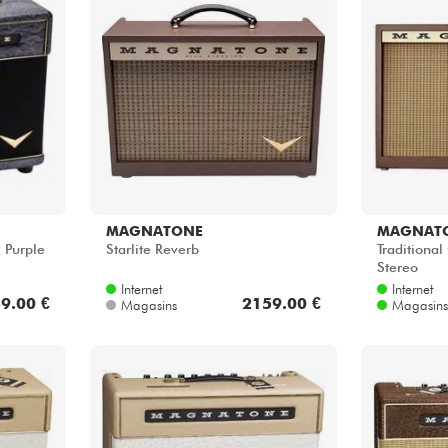
Packs
Voir nos marques
MAGNATONE
MAGNAT
 Purple
Starlite Reverb
Traditional
Stereo
Internet
Internet
9.00 €
2159.00 €
Magasins
Magasins