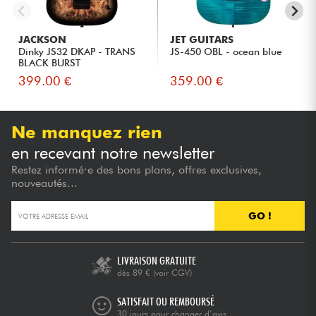
JACKSON
JET GUITARS
Dinky JS32 DKAP - TRANS
JS-450 OBL - ocean blue
BLACK BURST
399.00 €
359.00 €
Ne manquez rien
en recevant notre newsletter
Restez informé·e des bons plans, offres exclusives,
nouveautés...
GO !
LIVRAISON GRATUITE
dès 89 €
(voir CGV)
SATISFAIT OU REMBOURSÉ
30 jours pour changer d’avis