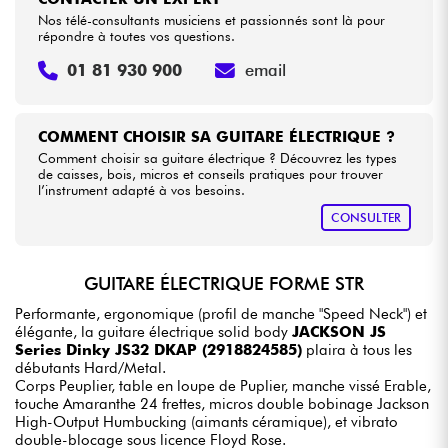
Nos télé-consultants musiciens et passionnés sont là pour
répondre à toutes vos questions.
01 81 930 900
email
COMMENT CHOISIR SA GUITARE ÉLECTRIQUE ?
Comment choisir sa guitare électrique ? Découvrez les types
de caisses, bois, micros et conseils pratiques pour trouver
l’instrument adapté à vos besoins.
CONSULTER
GUITARE ÉLECTRIQUE FORME STR
Performante, ergonomique (profil de manche "Speed Neck") et
élégante, la guitare électrique solid body
JACKSON JS
Series Dinky JS32 DKAP (2918824585)
plaira à tous les
débutants Hard/Metal.
Corps Peuplier, table en loupe de Puplier, manche vissé Erable,
touche Amaranthe 24 frettes, micros double bobinage Jackson
High-Output Humbucking (aimants céramique), et vibrato
double-blocage sous licence Floyd Rose.