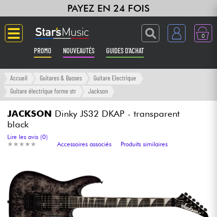
PAYEZ EN 24 FOIS
0
PROMO
NOUVEAUTÉS
GUIDES D'ACHAT
Langue
Accueil
Guitares & Basses
Guitare Electrique
Guitare électrique forme str
Jackson
Guitares & Basses
JACKSON
Dinky JS32 DKAP - transparent
black
Amplis & Effets
Lire les avis (0)
★
★
★
★
★
★
★
★
★
★
Accessoires associés
Produits similaires
Claviers & Pianos
Synthés & Sampleurs
Home Studio