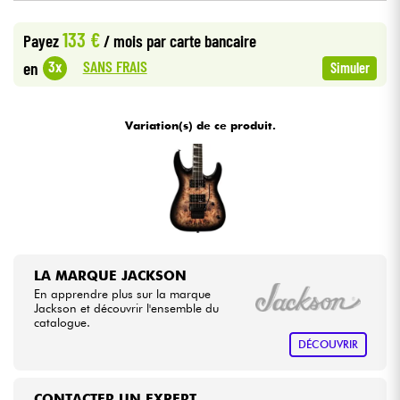
•
Star
'
S
Music
LILLE
133 €
Payez
/ mois
par carte bancaire
Câbles & Access.
SANS FRAIS
3x
en
Simuler
HiFi
Variation(s) de ce produit.
Packs
Voir nos marques
LA MARQUE JACKSON
En apprendre plus sur la marque
Jackson et découvrir l'ensemble du
catalogue.
DÉCOUVRIR
CONTACTER UN EXPERT