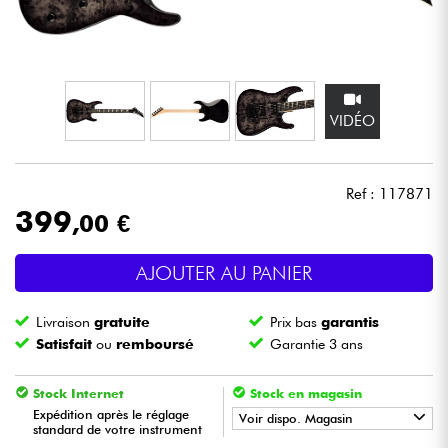
Casques
Micros & HF
VIDÉO
DJ
Sono
Ref : 117871
399
,00 €
Eclairage
AJOUTER AU PANIER
Batteries & Percu
Livraison
gratuite
Prix bas
garantis
Vents
Satisfait
ou
remboursé
Garantie 3 ans
Violons & Quatuor
Stock Internet
Stock en magasin
Expédition après le réglage
Voir dispo. Magasin
standard de votre instrument
Eveil Musical