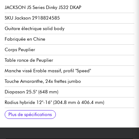
JACKSON JS Series Dinky JS32 DKAP
SKU Jackson 2918824585
Guitare électrique solid body
Fabriquée en Chine
Corps Peuplier
Table ronce de Peuplier
Manche vissé Erable massif, profil "Speed"
Touche Amaranthe, 24x frettes jumbo
Diapason 25.5" (648 mm)
Radius hybride 12"-16" (304.8 mm à 406.4 mm)
Largeur de manche 1e frette 1.6875" (42.86 mm)
Micros double-bobinage Jackson® High-Output Humbucking
Volume général
Tonalité générale
Sélecteur micros 3 positions
Vibrato double-blocage Floyd Rose® Licensed Jackson®
Mécaniques Jackson Sealed Die-Cast
Finition corps Brillant
Finition manche satin
Plus de spécifications
(aimants céramique)
Double-Locking Tremolo