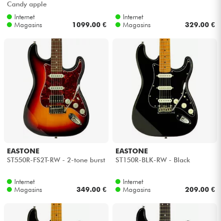
Candy apple
Internet
Internet
Câbles & Access.
Magasins
1099.00 €
Magasins
329.00 €
HiFi
Packs
Voir nos marques
EASTONE
EASTONE
ST550R-FS2T-RW - 2-tone burst
ST150R-BLK-RW - Black
Internet
Internet
Magasins
349.00 €
Magasins
209.00 €