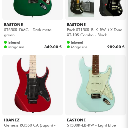
Casques
Micros & HF
EASTONE
EASTONE
ST550R-DMG - Dark metal
Pack ST150R-BLK-RW +X-Tone
green
XT-10S Combo - Black
DJ
Internet
Internet
Magasins
349.00 €
Magasins
289.00 €
Sono
Eclairage
Batteries & Percu
Vents
Violons & Quatuor
IBANEZ
EASTONE
Genesis RG550 CA (Japan) -
ST500R-LB-RW - Light blue
Eveil Musical