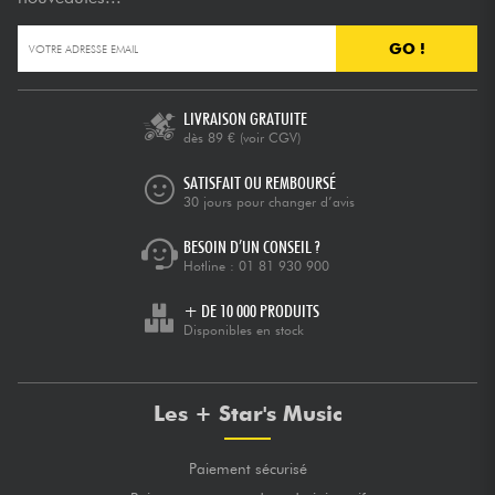
GO !
LIVRAISON GRATUITE
dès 89 €
(voir CGV)
SATISFAIT OU REMBOURSÉ
30 jours pour changer d’avis
BESOIN D’UN CONSEIL ?
Hotline :
01 81 930 900
+ DE 10 000 PRODUITS
Disponibles en stock
Les + Star's Music
Paiement sécurisé