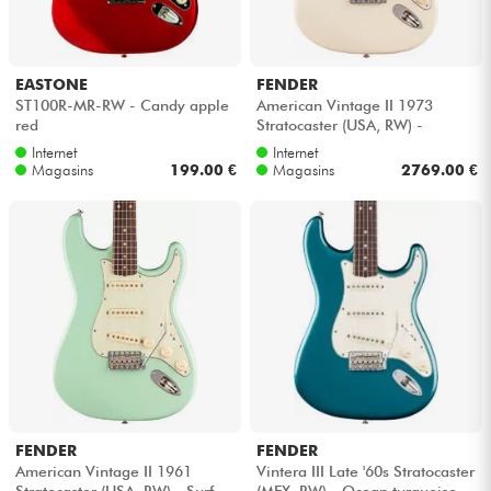
EASTONE
FENDER
ST100R-MR-RW - Candy apple
American Vintage II 1973
red
Stratocaster (USA, RW) -
Olympic white
Internet
Internet
Magasins
199.00 €
Magasins
2769.00 €
FENDER
FENDER
American Vintage II 1961
Vintera III Late '60s Stratocaster
Stratocaster (USA, RW) - Surf
(MEX, RW) - Ocean turquoise