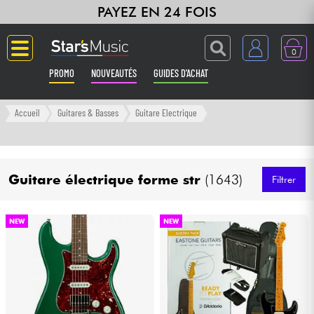
PAYEZ EN 24 FOIS
0
PROMO
NOUVEAUTÉS
GUIDES D'ACHAT
Langue
Accueil
Guitares & Basses
Guitare Electrique
Guitares & Basses
Guitare électrique forme str
(1643)
Amplis & Effets
Filtrer
Claviers & Pianos
NEW
NEW
Synthés & Sampleurs
Home Studio