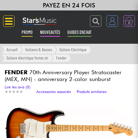
PAYEZ EN 24 FOIS
0
PROMO
NOUVEAUTÉS
GUIDES D'ACHAT
Langue
Accueil
Guitares & Basses
Guitare Electrique
Guitare électrique forme str
Fender
Guitares & Basses
FENDER
70th Anniversary Player Stratocaster
(MEX, MN) - anniversary 2-color sunburst
Amplis & Effets
Lire les avis (0)
★
★
★
★
★
★
★
★
★
★
Accessoires associés
Produits similaires
Claviers & Pianos
Synthés & Sampleurs
Home Studio