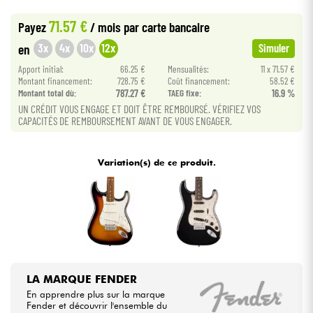
•
Star
'
S
Music
BORDEAUX
71.57 €
Payez
/ mois
par carte bancaire
•
Câbles & Access.
Star
'
S
Music
BRUXELLES
3x
4x
10x
12x
en
Simuler
•
Apport initial:
66.25 €
Mensualités:
11 x 71.57 €
Star
'
S
Music
LILLE
HiFi
Montant financement:
728.75 €
Coût financement:
58.52 €
Montant total dù:
787.27 €
TAEG fixe:
16.9 %
Packs
UN CRÉDIT VOUS ENGAGE ET DOIT ÊTRE REMBOURSÉ. VÉRIFIEZ VOS
CAPACITÉS DE REMBOURSEMENT AVANT DE VOUS ENGAGER.
Voir nos marques
Variation(s) de ce produit.
LA MARQUE FENDER
En apprendre plus sur la marque
Fender et découvrir l'ensemble du