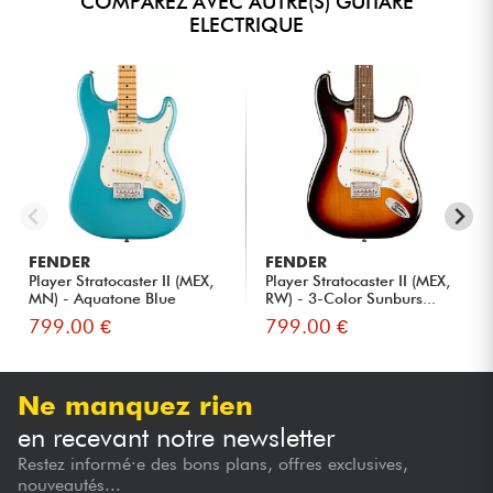
COMPAREZ AVEC AUTRE(S) GUITARE
ELECTRIQUE
FENDER
FENDER
Player Stratocaster II (MEX,
Player Stratocaster II (MEX,
MN) - Aquatone Blue
RW) - 3-Color Sunburs...
799.00 €
799.00 €
Ne manquez rien
en recevant notre newsletter
Restez informé·e des bons plans, offres exclusives,
nouveautés...