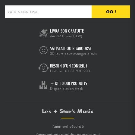
GO !
LIVRAISON GRATUITE
dès 89 €
(voir CGV)
SATISFAIT OU REMBOURSÉ
30 jours pour changer d’avis
BESOIN D’UN CONSEIL ?
Hotline :
01 81 930 900
+ DE 10 000 PRODUITS
Disponibles en stock
Les + Star's Music
Paiement sécurisé
Paiement par mandat administratif