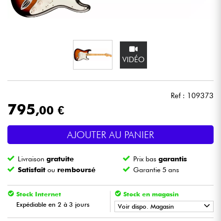
Casques
Micros & HF
VIDÉO
DJ
Sono
Ref : 109373
795
,00 €
Eclairage
AJOUTER AU PANIER
Batteries & Percu
Livraison
gratuite
Prix bas
garantis
Vents
Satisfait
ou
remboursé
Garantie 5 ans
Violons & Quatuor
Stock Internet
Stock en magasin
Expédiable en 2 à 3 jours
Voir dispo. Magasin
Eveil Musical