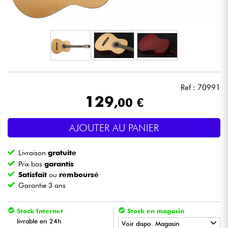
Casques
Micros & HF
DJ
Ref : 70991
Sono
129
,00 €
Eclairage
AJOUTER AU PANIER
Batteries & Percu
Livraison
gratuite
Prix bas
garantis
Vents
Satisfait
ou
remboursé
Garantie 3 ans
Violons & Quatuor
Stock Internet
Stock en magasin
livrable en 24h
Voir dispo. Magasin
Eveil Musical