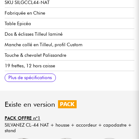
SKU SILGCCL44-NAT
Fabriquée en Chine
Table Epicéa
Dos & éclisses Tilleul laminé
Manche collé en Tilleul, profil Custom
Touche & chevalet Palissandre
19 frettes, 12 hors caisse
Diapason 650mm (25.6")
Largeur manche 1e frette 52mm (2.04")
Radius plat
Coloris Natural
Finition brillant
Plus de spécifications
Existe en version
PACK
PACK OFFRE n°1
SILVANEZ CL-44 NAT + housse + accordeur + capodastre +
stand