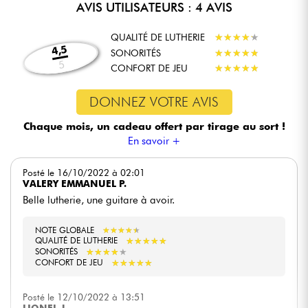
AVIS UTILISATEURS : 4 AVIS
QUALITÉ DE LUTHERIE
★
★
★
★
★
★
★
★
★
★
4,5
SONORITÉS
★
★
★
★
★
★
★
★
★
★
5
CONFORT DE JEU
★
★
★
★
★
★
★
★
★
★
DONNEZ VOTRE AVIS
Chaque mois, un cadeau offert
par tirage au sort !
En savoir +
Posté le 16/10/2022 à 02:01
VALERY EMMANUEL P.
Belle lutherie, une guitare à avoir.
NOTE GLOBALE
★
★
★
★
★
★
★
★
★
★
★
★
★
★
★
★
★
★
★
★
QUALITÉ DE LUTHERIE
★
★
★
★
★
★
★
★
★
★
SONORITÉS
★
★
★
★
★
★
★
★
★
★
CONFORT DE JEU
Posté le 12/10/2022 à 13:51