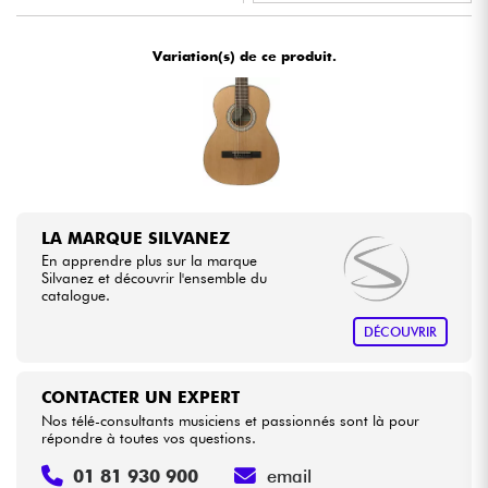
•
ACOUSTIC BY
Star
'
S
Music
Câbles & Access.
Variation(s) de ce produit.
•
Star
'
S
Music
BORDEAUX
HiFi
•
Star
'
S
Music
BRUGES
Packs
•
Star
'
S
Music
BRUXELLES
Voir nos marques
•
Star
'
S
Music
LILLE
LA MARQUE SILVANEZ
En apprendre plus sur la marque
•
Star
'
S
Music
LYON
Silvanez et découvrir l'ensemble du
catalogue.
•
Star
'
S
Music
PARIS
DÉCOUVRIR
•
Star
'
S
Music
TOULOUSE
CONTACTER UN EXPERT
Nos télé-consultants musiciens et passionnés sont là pour
répondre à toutes vos questions.
01 81 930 900
email