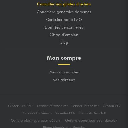
Consulter nos guides d’achats
Conditions générales de ventes
Consulter notre FAQ
Données personnelles
Offres d’emplois
Blog
Mon compte
Mes commandes
Mes adresses
Gibson Les Paul
Fender Stratocaster
Fender Telecaster
Gibson SG
Yamaha Clavinova
Yamaha PSR
Focusrite Scarlett
Guitare électrique pour débuter
Guitare acoustique pour débuter
Piano Numérique Yamaha