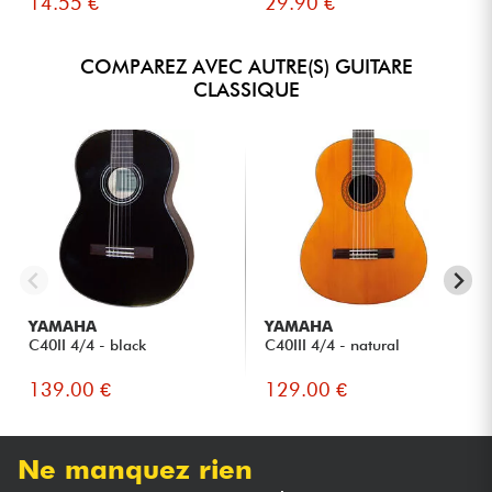
14.55 €
29.90 €
idéale pour une personne qui débute
NOTE GLOBALE
★
★
★
★
★
★
★
★
★
★
COMPAREZ AVEC AUTRE(S) GUITARE
★
★
★
★
★
★
★
★
★
★
QUALITÉ DE LUTHERIE
CLASSIQUE
★
★
★
★
★
★
★
★
★
★
SONORITÉS
★
★
★
★
★
★
★
★
★
★
CONFORT DE JEU
YAMAHA
YAMAHA
C40II 4/4 - black
C40III 4/4 - natural
139.00 €
129.00 €
Ne manquez rien