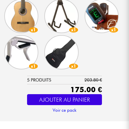
x1
x1
x1
x1
x1
5 PRODUITS
203.80 €
175.00 €
AJOUTER AU PANIER
Voir ce pack