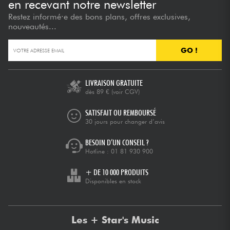
en recevant notre newsletter
Restez informé·e des bons plans, offres exclusives,
nouveautés...
GO !
LIVRAISON GRATUITE
dès 89 €
(voir CGV)
SATISFAIT OU REMBOURSÉ
30 jours pour changer d’avis
BESOIN D’UN CONSEIL ?
Hotline :
01 81 930 900
+ DE 10 000 PRODUITS
Disponibles en stock
Les + Star's Music