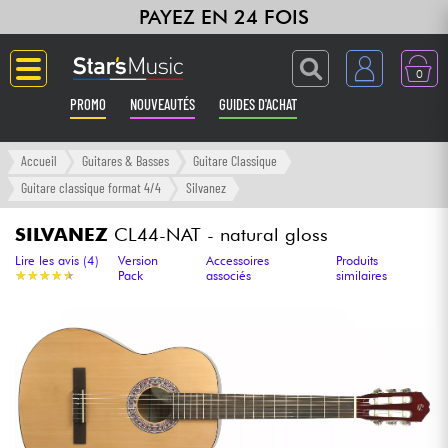
PAYEZ EN 24 FOIS
0
PROMO
NOUVEAUTÉS
GUIDES D'ACHAT
Langue
Accueil
Guitares & Basses
Guitare Classique
Guitare classique format 4/4
Silvanez
Guitares & Basses
SILVANEZ
CL44-NAT - natural gloss
Amplis & Effets
Lire les avis (4)
Version
Accessoires
Produits
★
★
★
★
★
★
★
★
★
★
Pack
associés
similaires
Claviers & Pianos
Synthés & Sampleurs
Home Studio