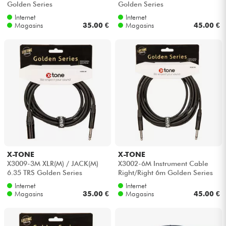
Golden Series
Golden Series
Internet
Internet
Câbles & Access.
Magasins
35.00 €
Magasins
45.00 €
HiFi
Packs
Voir nos marques
X-TONE
X-TONE
X3009-3M XLR(M) / JACK(M)
X3002-6M Instrument Cable
6.35 TRS Golden Series
Right/Right 6m Golden Series
Internet
Internet
Magasins
35.00 €
Magasins
45.00 €