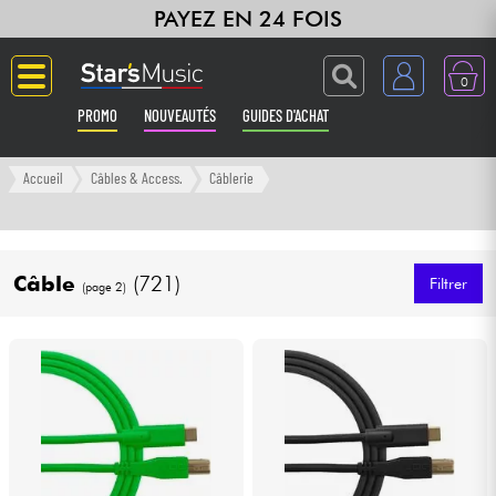
PAYEZ EN 24 FOIS
0
PROMO
NOUVEAUTÉS
GUIDES D'ACHAT
Langue
Accueil
Câbles & Access.
Câblerie
Guitares & Basses
Câble
(721)
Amplis & Effets
Filtrer
(page 2)
Claviers & Pianos
Synthés & Sampleurs
Home Studio