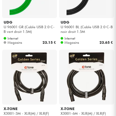
Casques
Micros & HF
UDG
UDG
U 96001 GR (Cable USB 2.0 C-
U 96001 BL (Cable USB 2.0 C-B
B vert droit 1.5M)
noir droit 1.5M
DJ
Internet
Internet
Magasins
23.15 €
Magasins
23.65 €
Sono
Eclairage
Batteries & Percu
Vents
Violons & Quatuor
X-TONE
X-TONE
X3001-3M - XLR(M) / XLR(F)
X3001-6M - XLR(M) / XLR(F)
Eveil Musical