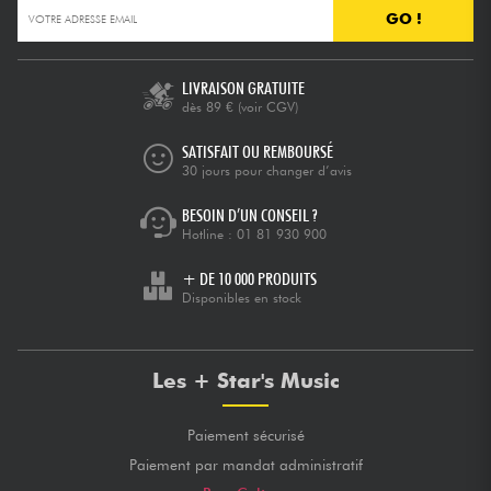
GO !
LIVRAISON GRATUITE
dès 89 €
(voir CGV)
SATISFAIT OU REMBOURSÉ
30 jours pour changer d’avis
BESOIN D’UN CONSEIL ?
Hotline :
01 81 930 900
+ DE 10 000 PRODUITS
Disponibles en stock
Les + Star's Music
Paiement sécurisé
Paiement par mandat administratif