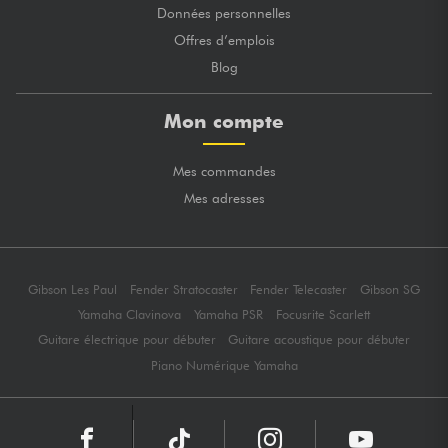
Données personnelles
Offres d’emplois
Blog
Mon compte
Mes commandes
Mes adresses
Gibson Les Paul
Fender Stratocaster
Fender Telecaster
Gibson SG
Yamaha Clavinova
Yamaha PSR
Focusrite Scarlett
Guitare électrique pour débuter
Guitare acoustique pour débuter
Piano Numérique Yamaha