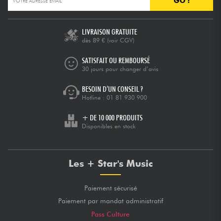
GO !
Câbles & Access.
LIVRAISON GRATUITE
dès 89 €
(voir CGV)
HiFi
SATISFAIT OU REMBOURSÉ
30 jours pour changer d’avis
Packs
BESOIN D’UN CONSEIL ?
Hotline :
01 81 930 900
Voir nos marques
+ DE 10 000 PRODUITS
Disponibles en stock
Les + Star's Music
Paiement sécurisé
Paiement par mandat administratif
Pass Culture