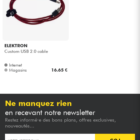
Casques
Micros & HF
DJ
ELEKTRON
Custom USB 2.0 cable
Sono
Internet
Magasins
16.65 €
Eclairage
Batteries & Percu
Ne manquez rien
Vents
en recevant notre newsletter
Restez informé·e des bons plans, offres exclusives,
Violons & Quatuor
nouveautés...
Eveil Musical