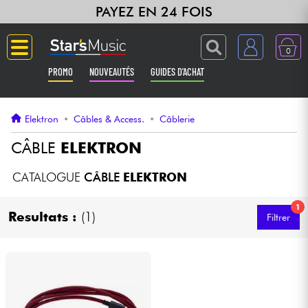
PAYEZ EN 24 FOIS
0
PROMO
NOUVEAUTÉS
GUIDES D'ACHAT
Langue
Elektron
•
Câbles & Access.
•
Câblerie
Guitares & Basses
CÂBLE
ELEKTRON
Amplis & Effets
CATALOGUE
CÂBLE
ELEKTRON
1
Claviers & Pianos
Resultats :
(1)
Filtrer
Synthés & Sampleurs
Home Studio