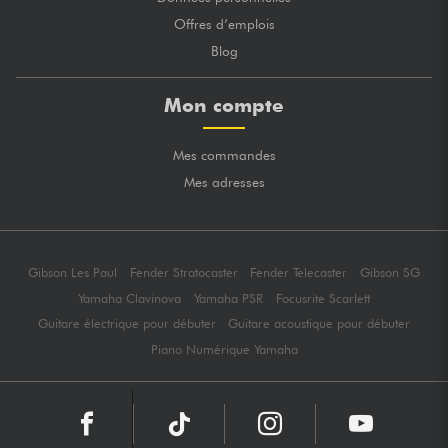
Offres d’emplois
Blog
Mon compte
Mes commandes
Mes adresses
Gibson Les Paul
Fender Stratocaster
Fender Telecaster
Gibson SG
Yamaha Clavinova
Yamaha PSR
Focusrite Scarlett
Guitare électrique pour débuter
Guitare acoustique pour débuter
Piano Numérique Yamaha