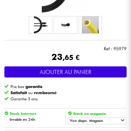
Casques
Micros & HF
DJ
Ref : 95979
Sono
23
,65 €
Eclairage
AJOUTER AU PANIER
Batteries & Percu
Prix bas
garantis
Satisfait
ou
remboursé
Vents
Garantie 3 ans
Stock Internet
Stock en magasin
Violons & Quatuor
livrable en 24h
Voir dispo. Magasin
Eveil Musical