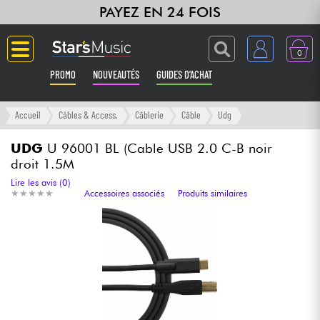
PAYEZ EN 24 FOIS
0
PROMO
NOUVEAUTÉS
GUIDES D'ACHAT
Langue
Accueil
Câbles & Access.
Câblerie
Câble
Udg
Guitares & Basses
UDG
U 96001 BL (Cable USB 2.0 C-B noir
droit 1.5M
Amplis & Effets
Lire les avis (0)
★
★
★
★
★
★
★
★
★
★
Accessoires associés
Produits similaires
Claviers & Pianos
Synthés & Sampleurs
Home Studio