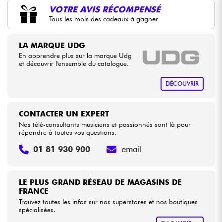
•
Star
'
S
Music
BORDEAUX
VOTRE AVIS RÉCOMPENSÉ
Tous les mois des cadeaux à gagner
•
Câbles & Access.
Star
'
S
Music
BRUXELLES
•
LA MARQUE UDG
Star
'
S
Music
LILLE
HiFi
En apprendre plus sur la marque Udg
et découvrir l'ensemble du catalogue.
•
Star
'
S
Music
LYON
Packs
DÉCOUVRIR
Voir nos marques
CONTACTER UN EXPERT
Nos télé-consultants musiciens et passionnés sont là pour
répondre à toutes vos questions.
01 81 930 900
email
LE PLUS GRAND RÉSEAU DE MAGASINS DE
FRANCE
Trouvez toutes les infos sur nos superstores et nos boutiques
spécialisées.