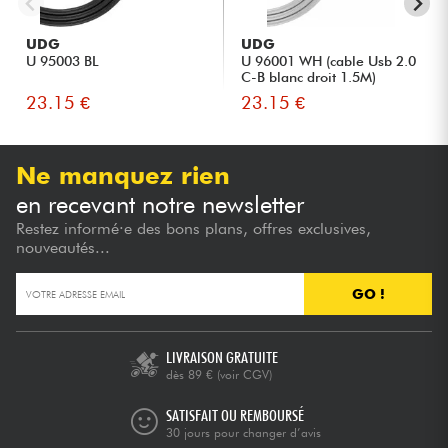
UDG
UDG
U 95003 BL
U 96001 WH (cable Usb 2.0
C-B blanc droit 1.5M)
23.15 €
23.15 €
Ne manquez rien
en recevant notre newsletter
Restez informé·e des bons plans, offres exclusives,
nouveautés...
GO !
LIVRAISON GRATUITE
dès 89 €
(voir CGV)
SATISFAIT OU REMBOURSÉ
30 jours pour changer d’avis