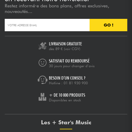
Restez informé·e des bons plans, offres exclusives,
nouveautés...
GO !
LIVRAISON GRATUITE
dès 89 €
(voir CGV)
SATISFAIT OU REMBOURSÉ
30 jours pour changer d’avis
BESOIN D’UN CONSEIL ?
Hotline :
01 81 930 900
+ DE 10 000 PRODUITS
Disponibles en stock
Les + Star's Music