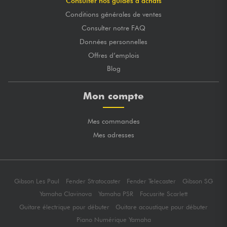
Consulter nos guides d’achats
Conditions générales de ventes
Consulter notre FAQ
Données personnelles
Offres d’emplois
Blog
Mon compte
Mes commandes
Mes adresses
Gibson Les Paul
Fender Stratocaster
Fender Telecaster
Gibson SG
Yamaha Clavinova
Yamaha PSR
Focusrite Scarlett
Guitare électrique pour débuter
Guitare acoustique pour débuter
Piano Numérique Yamaha