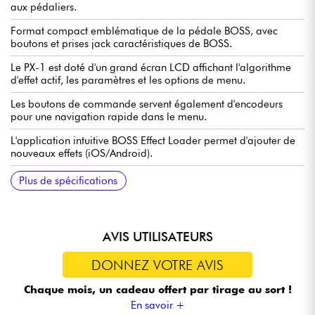
aux pédaliers.
Format compact emblématique de la pédale BOSS, avec
boutons et prises jack caractéristiques de BOSS.
Le PX-1 est doté d'un grand écran LCD affichant l'algorithme
d'effet actif, les paramètres et les options de menu.
Les boutons de commande servent également d'encodeurs
pour une navigation rapide dans le menu.
L'application intuitive BOSS Effect Loader permet d'ajouter de
nouveaux effets (iOS/Android).
Les prises CTL 1, 2/EXP permettent de basculer entre deux
Le port USB-C prend en charge l'alimentation, les mises à jour
Prise MIDI IN pour la synchronisation du tempo de l'horloge
Plus de spécifications
effets et de contrôler les paramètres.
logicielles et la connexion directe à l'application.
MIDI avec des effets temporels comme le delay.
AVIS UTILISATEURS
DONNEZ VOTRE AVIS
Chaque mois, un cadeau offert
par tirage au sort !
En savoir +