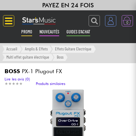
PAYEZ EN 24 FOIS
0
PROMO
NOUVEAUTÉS
GUIDES D'ACHAT
Langue
Accueil
Amplis & Effets
Effets Guitare Electrique
Multi effet guitare électrique
Boss
Guitares & Basses
BOSS
PX-1 Plugout FX
Amplis & Effets
Lire les avis (0)
★
★
★
★
★
★
★
★
★
★
Produits similaires
Claviers & Pianos
Synthés & Sampleurs
Home Studio