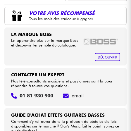
•
LA PÉDALE BY
Star
'
S
Music
VOTRE AVIS RÉCOMPENSÉ
Câbles & Access.
Tous les mois des cadeaux à gagner
•
Star
'
S
Music
BORDEAUX
HiFi
•
LA MARQUE BOSS
Star
'
S
Music
BRUGES
En apprendre plus sur la marque Boss
Packs
et découvrir l'ensemble du catalogue.
•
Star
'
S
Music
BRUXELLES
DÉCOUVRIR
Voir nos marques
•
Star
'
S
Music
LILLE
•
Star
'
S
Music
LYON
CONTACTER UN EXPERT
Nos télé-consultants musiciens et passionnés sont là pour
•
répondre à toutes vos questions.
Star
'
S
Music
PARIS
01 81 930 900
email
•
Star
'
S
Music
TOULOUSE
GUIDE D'ACHAT EFFETS GUITARES BASSES
Comment s'y retrouver dans la profusion de pédales d'effets
disponibles sur le marché ? Star's Music fait le point, suivez ce
guide d'achat !