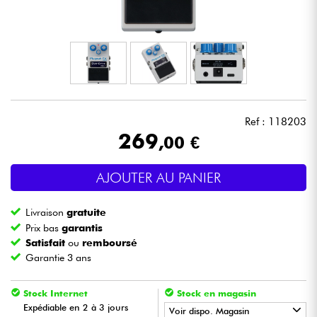
Casques
Micros & HF
DJ
Ref : 118203
Sono
269
,00 €
Eclairage
AJOUTER AU PANIER
Batteries & Percu
Livraison
gratuite
Prix bas
garantis
Vents
Satisfait
ou
remboursé
Garantie 3 ans
Violons & Quatuor
Stock Internet
Stock en magasin
Expédiable en 2 à 3 jours
Voir dispo. Magasin
Eveil Musical