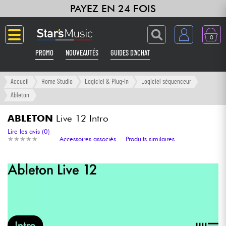
PAYEZ EN 24 FOIS
0
PROMO
NOUVEAUTÉS
GUIDES D'ACHAT
Langue
Accueil
Home Studio
Logiciel & Plug-in
Logiciel séquenceur
Ableton
Guitares & Basses
ABLETON
Live 12 Intro
Amplis & Effets
Lire les avis (0)
★
★
★
★
★
★
★
★
★
★
Accessoires associés
Produits similaires
Claviers & Pianos
Synthés & Sampleurs
Home Studio