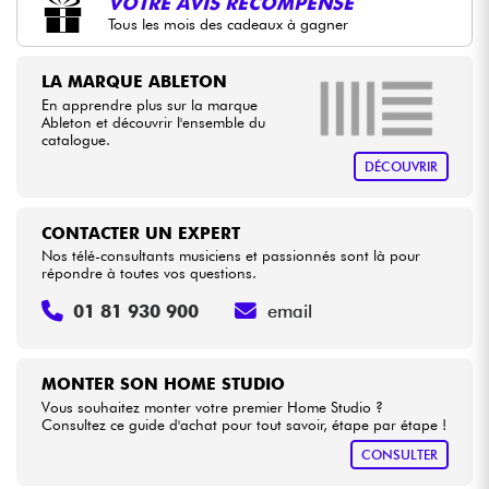
VOTRE AVIS RÉCOMPENSÉ
Tous les mois des cadeaux à gagner
•
BASS MANIAC BY
Star
'
S
Music
Câbles & Access.
•
LA MARQUE ABLETON
GUITAR LEGEND
En apprendre plus sur la marque
HiFi
Ableton et découvrir l'ensemble du
•
L'AMPLI BY
Star
'
S
Music
catalogue.
DÉCOUVRIR
Packs
•
LA PÉDALE BY
Star
'
S
Music
Voir nos marques
•
METAL GUITAR BY
Star
'
S
Music
CONTACTER UN EXPERT
Nos télé-consultants musiciens et passionnés sont là pour
•
répondre à toutes vos questions.
Star
'
S
Music
BORDEAUX
01 81 930 900
email
•
Star
'
S
Music
BRUGES
•
Star
'
S
Music
BRUXELLES
MONTER SON HOME STUDIO
Vous souhaitez monter votre premier Home Studio ?
•
Consultez ce guide d'achat pour tout savoir, étape par étape !
Star
'
S
Music
LILLE
CONSULTER
•
Star
'
S
Music
LYON