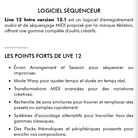
•
LOGICIEL SÉQUENCEUR
Star
'
S
Music
PARIS
Live 12 Intro version 12.1
est un logiciel d'enregistrement
•
Star
'
S
Music
TOULOUSE
audio et de séquençage MIDI proposé par la marque Ableton,
offrant une gamme complète d'outils créatifs.
LES POINTS FORTS DE LIVE 12
Écran Arrangement et Session pour séquencer ou
improviser.
Mode Warp pour ajuster tempo et durée en temps réel.
Transformations MIDI avancées pour des variations
créatives.
Recherche de sons similaires pour trouver et remplacer des
presets ou samples rapidement.
Systèmes d'accordage alternatifs pour travailler hors des
gammes classiques.
Des Packs thématiques et périphériques puissants pour
enrichir vos compositions.