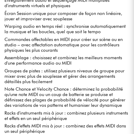
Enregistrement audio et séquençage MIDI multipistes
Explorez Roar pour des saturations précises, Meld pour de nouvelles
textures sonores et Granulator III pour une synthèse granulaire
d'instruments virtuels et physiques
puissante.
Écran Session unique pour composer de façon non linéaire,
jouer et improviser avec souplesse
Warping audio en temps réel : synchronise automatiquement
RECHERCHE DE SONS SIMILAIRES
la musique et les boucles, quel que soit le tempo
Partant d'un sample ou d'un preset, trouvez rapidement des sons
Commandes affectables en MIDI pour créer sur scène ou en
comparables grâce au navigateur ou directement dans Simpler et
studio – avec affectation automatique pour les contrôleurs
Drum Rack.
physiques les plus courants
Assemblage : choisissez et combinez les meilleurs moments
d'une performance audio ou MIDI
AMÉLIORATIONS D'EFFETS
Groupes de pistes : utilisez plusieurs niveaux de groupe pour
Limiter revu avec modes True Peak et Mid/Side, Saturator amélioré
avec Bass Shaper pour un traitement précis des basses.
mixer avec plus de souplesse et gérer des arrangements
détaillés plus facilement
Note Chance et Velocity Chance : déterminez la probabilité
AMÉLIORATIONS DE L'ÉDITEUR MIDI
qu'une note MIDI ou un coup de batterie se produise et
définissez des plages de probabilité de vélocité pour générer
Utilisez votre clavier pour éditer facilement le MIDI : découpez, reliez,
des variations de vos patterns et humaniser leur dynamique
ajustez vélocité, probabilité et bien plus encore.
Racks d'instruments mis à jour : combinez plusieurs instruments
et effets en un seul périphérique
GAMMES ET TONALITÉS
Racks d'effets MIDI mis à jour : combinez des effets MIDI dans
Créez des idées qui restent dans une gamme spécifique, ou
un seul périphérique