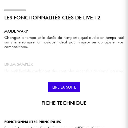
LES FONCTIONNALITÉS CLÉS DE LIVE 12
MODE WARP
Changez le tempo et la durée de n'importe quel audio en temps réel
sans interrompre la musique, idéal pour improviser ou ajuster vos
compositions.
DRUM SAMPLER
Un outil flexible combinant des contrôles essentiels de sampling avec
des effets puissants, parfait pour peaufiner vos beats.
LIRE LA SUITE
TRANSFORMATIONS ET GÉNÉRATEURS MIDI
Ajoutez des ornementations, générez des idées originales, simulez le
FICHE TECHNIQUE
strumming d'une guitare, ou reliez des notes pour plus de fluidité.
FONCTIONNALITÉS PRINCIPALES
NOUVEAUX PÉRIPHÉRIQUES