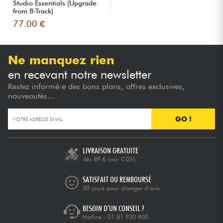
Studio Essentials (Upgrade
from 8-Track)
77.00 €
Ne manquez rien
en recevant notre newsletter
Restez informé·e des bons plans, offres exclusives,
nouveautés...
GO !
LIVRAISON GRATUITE
dès 89 €
(voir CGV)
SATISFAIT OU REMBOURSÉ
30 jours pour changer d’avis
BESOIN D’UN CONSEIL ?
Hotline :
01 81 930 900