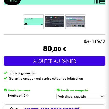
Casques
Micros & HF
DJ
Ref : 110613
Sono
80
,00 €
Eclairage
AJOUTER AU PANIER
Batteries & Percu
Prix bas
garantis
Garantie uniquement contre défaut de fabrication
Vents
Stock Internet
Stock en magasin
Violons & Quatuor
livrable en 24h
Voir dispo. Magasin
•
ACOUSTIC BY
Star
'
S
Music
Eveil Musical