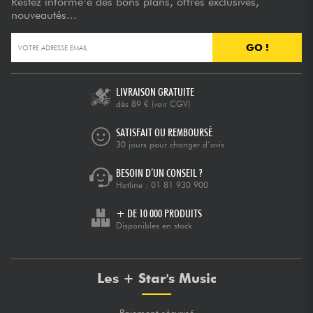
Restez informé·e des bons plans, offres exclusives,
nouveautés...
GO !
LIVRAISON GRATUITE
dès 89 €
(voir CGV)
SATISFAIT OU REMBOURSÉ
30 jours pour changer d’avis
BESOIN D’UN CONSEIL ?
Hotline :
01 81 930 900
+ DE 10 000 PRODUITS
Disponibles en stock
Les + Star's Music