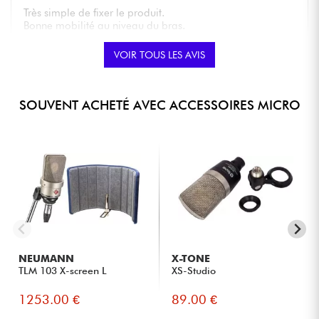
Très simple de fixer le produit.
Bonne mobilité au niveau du bras.
VOIR TOUS LES AVIS
NOTE GLOBALE
★
★
★
★
★
★
★
★
★
★
Posté le 18/06/2020 à 13:42
SOUVENT ACHETÉ AVEC ACCESSOIRES MICRO
RÉMI L.
Le système de fixation est simple et pratique, le flexible
permet pas mal de position de réglage.
NOTE GLOBALE
★
★
★
★
★
★
★
★
★
★
NEUMANN
X-TONE
TLM 103 X-screen L
XS-Studio
1253.00 €
89.00 €