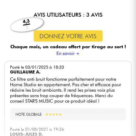
AVIS UTILISATEURS : 3 AVIS
4,3
5
DONNEZ VOTRE AVIS
Chaque mois, un cadeau offert
par tirage au sort !
En savoir +
Posté le 03/01/2025 à 18:33
GUILLAUME A.
Ce filtre anti bruit fonctionne parfaitement pour notre
Home Studio en appartement. Pas cher et efficace pour
réduire les bruit ambiants. Il rend les prises voix plus
présentes sans trop couper de fréquences. Merci du
conseil STAR'S MUSIC pour ce produit idéal !
NOTE GLOBALE
★
★
★
★
★
★
★
★
★
★
Posté le 01/08/2021 à 19:26
LOUIS-JULES D.