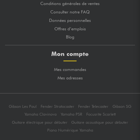
Conditions générales de ventes
Consulter notre FAQ
Données personnelles
Offres d’emplois
Blog
Mon compte
Mes commandes
Mes adresses
Gibson Les Paul
Fender Stratocaster
Fender Telecaster
Gibson SG
Yamaha Clavinova
Yamaha PSR
Focusrite Scarlett
Guitare électrique pour débuter
Guitare acoustique pour débuter
Piano Numérique Yamaha