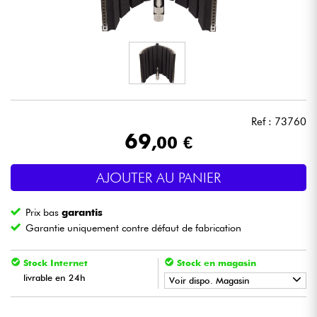
Casques
Micros & HF
DJ
Ref : 73760
Sono
69
,00 €
Eclairage
AJOUTER AU PANIER
Batteries & Percu
Prix bas
garantis
Garantie uniquement contre défaut de fabrication
Vents
Stock Internet
Stock en magasin
Violons & Quatuor
livrable en 24h
Voir dispo. Magasin
•
Star
'
S
Music
BORDEAUX
Eveil Musical