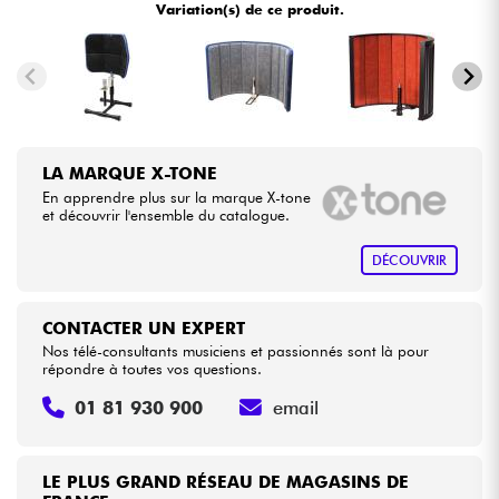
Variation(s) de ce produit.
•
Star
'
S
Music
BRUXELLES
Câbles & Access.
•
Star
'
S
Music
LILLE
HiFi
•
Star
'
S
Music
LYON
Packs
LA MARQUE X-TONE
•
Star
'
S
Music
PARIS
En apprendre plus sur la marque X-tone
et découvrir l'ensemble du catalogue.
Voir nos marques
•
Star
'
S
Music
TOULOUSE
DÉCOUVRIR
CONTACTER UN EXPERT
Nos télé-consultants musiciens et passionnés sont là pour
répondre à toutes vos questions.
01 81 930 900
email
LE PLUS GRAND RÉSEAU DE MAGASINS DE