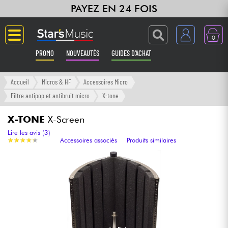
PAYEZ EN 24 FOIS
0
PROMO
NOUVEAUTÉS
GUIDES D'ACHAT
Langue
Accueil
Micros & HF
Accessoires Micro
Filtre antipop et antibruit micro
X-tone
Guitares & Basses
X-TONE
X-Screen
Amplis & Effets
Lire les avis (3)
★
★
★
★
★
★
★
★
★
★
Accessoires associés
Produits similaires
Claviers & Pianos
Synthés & Sampleurs
Home Studio