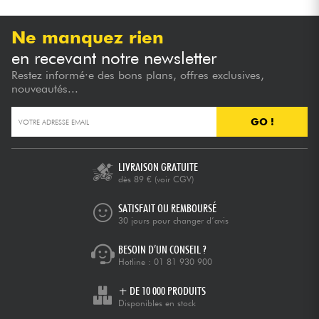
Ne manquez rien
en recevant notre newsletter
Restez informé·e des bons plans, offres exclusives,
nouveautés...
GO !
LIVRAISON GRATUITE
dès 89 €
(voir CGV)
SATISFAIT OU REMBOURSÉ
30 jours pour changer d’avis
BESOIN D’UN CONSEIL ?
Hotline :
01 81 930 900
+ DE 10 000 PRODUITS
Disponibles en stock