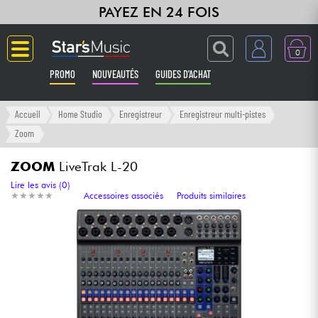
PAYEZ EN 24 FOIS
0
PROMO
NOUVEAUTÉS
GUIDES D'ACHAT
Langue
Accueil
Home Studio
Enregistreur
Enregistreur multi-pistes
Zoom
Guitares & Basses
ZOOM
LiveTrak L-20
Amplis & Effets
Lire les avis (0)
★
★
★
★
★
★
★
★
★
★
Accessoires associés
Produits similaires
Claviers & Pianos
Synthés & Sampleurs
Home Studio