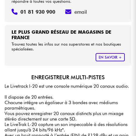
répondre à toutes vos questions.
01 81 930 900
email
LE PLUS GRAND RÉSEAU DE MAGASINS DE
FRANCE
Trouvez toutes les infos sur nos superstores et nos boutiques
spécialisées.
EN SAVOIR +
ENREGISTREUR MULTI-PISTES
Le Livetrack l-20 est une console numérique 20 canaux audio.
Il dispose de 20 entrées.
Chacune intègre un égaliseur à 3 bandes avec médiums
paramétriques.
Vous pouvez enregistrer 20 canaux distincts plus un mixage
stéréo directement sur une carte SD.
Le LiveTrak L-20 capture un son impeccable à des résolutions
allant jusqu'à 24 bits/96 kHz*.
Avec un bruit rapporté à l’entrée (EIN) de ?128 dBu et un gain