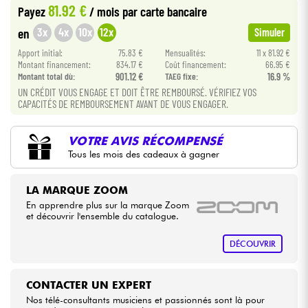
81.92 €
Payez
/ mois
par carte bancaire
•
Star
'
S
Music
BRUXELLES
3x
4x
10x
12x
en
Simuler
Câbles & Access.
•
Apport initial:
75.83 €
Mensualités:
11 x 81.92 €
Star
'
S
Music
LILLE
Montant financement:
834.17 €
Coût financement:
66.95 €
HiFi
Montant total dù:
901.12 €
TAEG fixe:
16.9 %
•
Star
'
S
Music
LYON
UN CRÉDIT VOUS ENGAGE ET DOIT ÊTRE REMBOURSÉ. VÉRIFIEZ VOS
CAPACITÉS DE REMBOURSEMENT AVANT DE VOUS ENGAGER.
Packs
•
Star
'
S
Music
PARIS
Voir nos marques
VOTRE AVIS RÉCOMPENSÉ
•
Star
'
S
Music
TOULOUSE
Tous les mois des cadeaux à gagner
LA MARQUE ZOOM
En apprendre plus sur la marque Zoom
et découvrir l'ensemble du catalogue.
DÉCOUVRIR
CONTACTER UN EXPERT
Nos télé-consultants musiciens et passionnés sont là pour