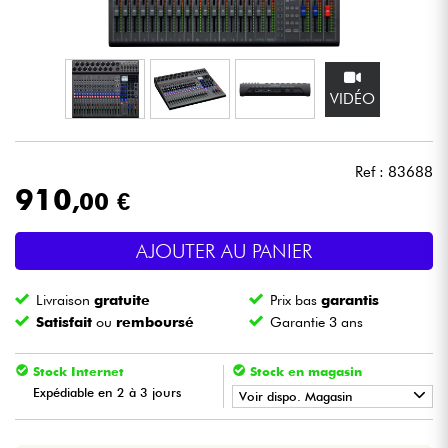
Casques
Micros & HF
VIDÉO
DJ
Ref : 83688
Sono
910
,00 €
Eclairage
AJOUTER AU PANIER
Batteries & Percu
Livraison
gratuite
Prix bas
garantis
Satisfait
ou
remboursé
Garantie 3 ans
Vents
Stock Internet
Stock en magasin
Violons & Quatuor
Expédiable en 2 à 3 jours
Voir dispo. Magasin
•
Star
'
S
Music
BORDEAUX
Eveil Musical